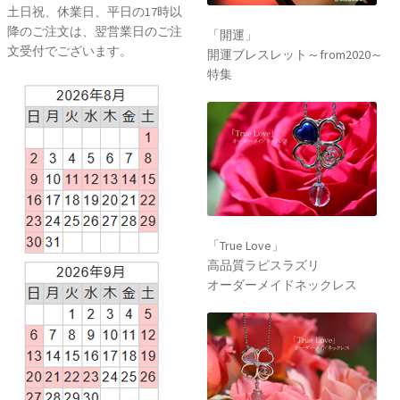
土日祝、休業日、平日の17時以
降のご注文は、翌営業日のご注
「開運」
文受付でございます。
開運ブレスレット～from2020～
特集
「True Love」
高品質ラピスラズリ
オーダーメイドネックレス