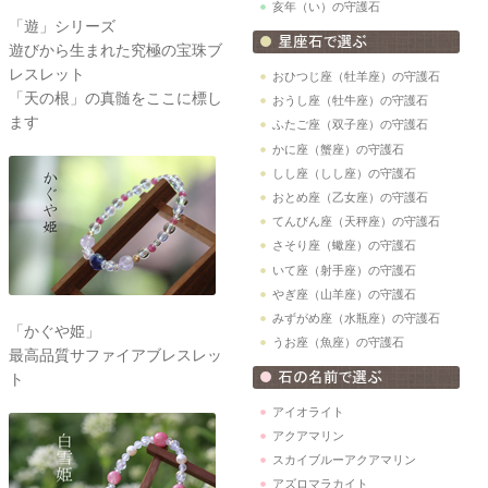
亥年（い）の守護石
「遊」シリーズ
遊びから生まれた究極の宝珠ブ
レスレット
おひつじ座（牡羊座）の守護石
「天の根」の真髄をここに標し
おうし座（牡牛座）の守護石
ます
ふたご座（双子座）の守護石
かに座（蟹座）の守護石
しし座（しし座）の守護石
おとめ座（乙女座）の守護石
てんびん座（天秤座）の守護石
さそり座（蠍座）の守護石
いて座（射手座）の守護石
やぎ座（山羊座）の守護石
みずがめ座（水瓶座）の守護石
「かぐや姫」
うお座（魚座）の守護石
最高品質サファイアブレスレッ
ト
アイオライト
アクアマリン
スカイブルーアクアマリン
アズロマラカイト