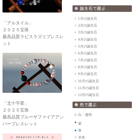
1月の誕生石
「アルタイル」
2月の誕生石
２０２５宝珠
3月の誕生石
最高品質ラピスラズリブレスレ
4月の誕生石
ット
5月の誕生石
6月の誕生石
7月の誕生石
8月の誕生石
9月の誕生石
10月の誕生石
11月の誕生石
12月の誕生石
「北十字星」
２０２５宝珠
白・透明
最高品質ブルーサファイアアン
バーブレスレット
紫
青
水色