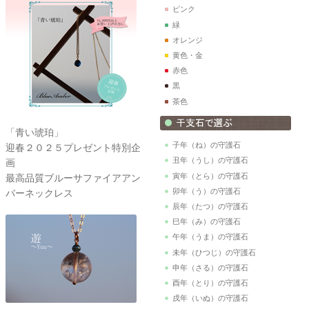
ピンク
緑
オレンジ
黄色・金
赤色
黒
茶色
「青い琥珀」
子年（ね）の守護石
迎春２０２５プレゼント特別企
丑年（うし）の守護石
画
寅年（とら）の守護石
最高品質ブルーサファイアアン
卯年（う）の守護石
バーネックレス
辰年（たつ）の守護石
巳年（み）の守護石
午年（うま）の守護石
未年（ひつじ）の守護石
申年（さる）の守護石
酉年（とり）の守護石
戌年（いぬ）の守護石