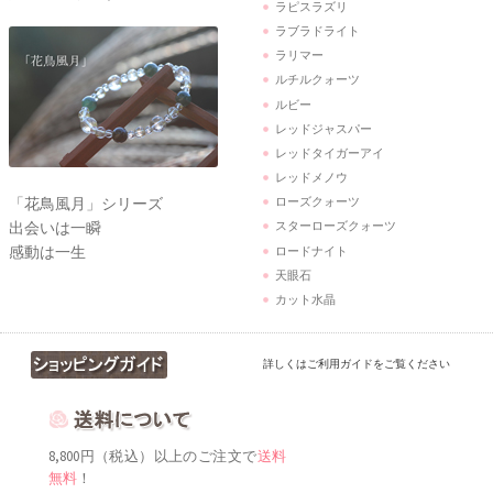
ラピスラズリ
ラブラドライト
ラリマー
ルチルクォーツ
ルビー
レッドジャスパー
レッドタイガーアイ
レッドメノウ
「花鳥風月」シリーズ
ローズクォーツ
出会いは一瞬
スターローズクォーツ
感動は一生
ロードナイト
天眼石
カット水晶
詳しくはご利用ガイドをご覧ください
8,800円（税込）以上のご注文で
送料
無料
！