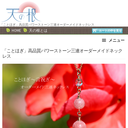
ナ
コ
ビ
ン
ゲ
テ
ー
ン
「ことほぎ」高品質パワーストーン三連オーダーメイドネックレス
HOME
天の根とは
カートの中を見る
シ
ツ
ョ
へ
メニュー
ン
ス
ブレスレット
ストラップ
「ことほぎ」高品質パワーストーン三連オーダーメイドネック
へ
キ
レス
ネックレス
ピアス・イヤリング
ス
ッ
リング
運勢で選ぶ
キ
プ
ッ
誕生石で選ぶ
色で選ぶ
プ
干支石で選ぶ
星座石で選ぶ
石の名前で選ぶ
パワーストーン一覧