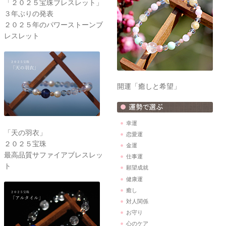
「２０２５宝珠ブレスレット」
３年ぶりの発表
２０２５年のパワーストーンブ
レスレット
開運「癒しと希望」
幸運
「天の羽衣」
恋愛運
２０２５宝珠
金運
最高品質サファイアブレスレッ
仕事運
ト
願望成就
健康運
癒し
対人関係
お守り
心のケア