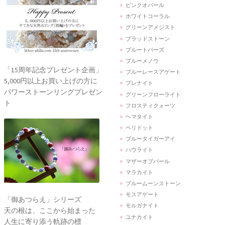
ピンクオパール
ホワイトコーラル
グリーンアメジスト
ブラッドストーン
ブルートパーズ
ブルーメノウ
「15周年記念プレゼント企画」
ブルーレースアゲート
5,000円以上お買い上げの方に
プレナイト
パワーストーンリングプレゼン
グリーンフローライト
ト
フロスティクォーツ
ヘマタイト
ペリドット
ブルータイガーアイ
ハウライト
マザーオブパール
マラカイト
ブルームーンストーン
モスアゲート
「御あつらえ」シリーズ
モルガナイト
天の根は、ここから始まった
ユナカイト
人生に寄り添う軌跡の標