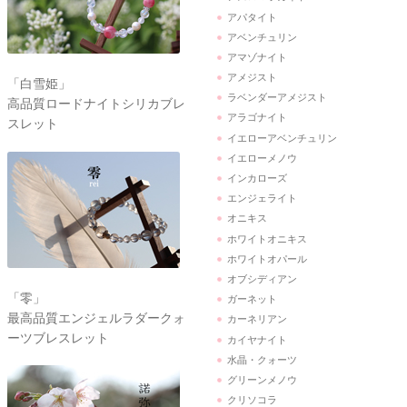
アパタイト
アベンチュリン
アマゾナイト
アメジスト
「白雪姫」
ラベンダーアメジスト
高品質ロードナイトシリカブレ
アラゴナイト
スレット
イエローアベンチュリン
イエローメノウ
インカローズ
エンジェライト
オニキス
ホワイトオニキス
ホワイトオパール
オブシディアン
「零」
ガーネット
最高品質エンジェルラダークォ
カーネリアン
ーツブレスレット
カイヤナイト
水晶・クォーツ
グリーンメノウ
クリソコラ