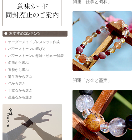
開運「仕事と調和」
オーダーメイドブレスレット作成
パワーストーンの選び方
パワーストーンの意味・効果 一覧表
名前から選ぶ
運勢から選ぶ
誕生石から選ぶ
開運「お金と堅実」
色から選ぶ
干支石から選ぶ
星座石から選ぶ