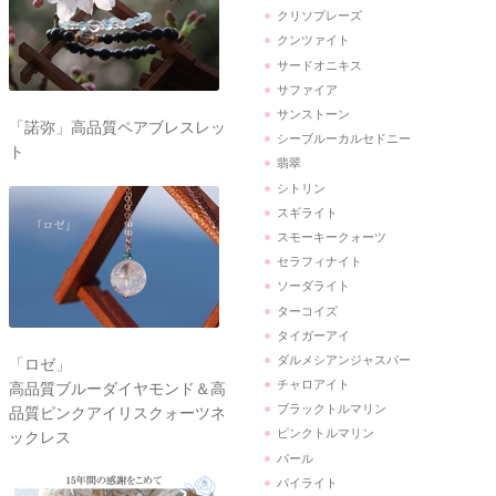
クリソプレーズ
クンツァイト
サードオニキス
サファイア
サンストーン
「諾弥」高品質ペアブレスレッ
シーブルーカルセドニー
ト
翡翠
シトリン
スギライト
スモーキークォーツ
セラフィナイト
ソーダライト
ターコイズ
タイガーアイ
ダルメシアンジャスパー
「ロゼ」
チャロアイト
高品質ブルーダイヤモンド＆高
ブラックトルマリン
品質ピンクアイリスクォーツネ
ピンクトルマリン
ックレス
パール
パイライト