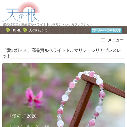
ナ
コ
ビ
ン
ゲ
テ
ー
ン
「愛の灯2020」高品質ルベライトトルマリン・シリカブレスレット
HOME
天の根とは
カートの中を見る
シ
ツ
ョ
へ
メニュー
ン
ス
ブレスレット
ストラップ
「愛の灯2020」高品質ルベライトトルマリン・シリカブレスレ
へ
キ
ット
ネックレス
ピアス・イヤリング
ス
ッ
リング
運勢で選ぶ
キ
プ
ッ
誕生石で選ぶ
色で選ぶ
プ
干支石で選ぶ
星座石で選ぶ
石の名前で選ぶ
パワーストーン一覧