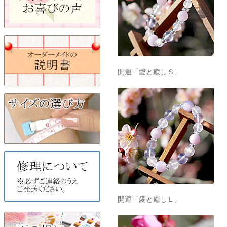
開運「愛と癒しＬ」
開運「仕事と感謝」