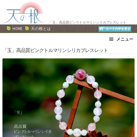
ナ
コ
ビ
ン
ゲ
テ
「玉」高品質ピンクトルマリンシリカブレスレット
ー
ン
HOME
天の根とは
カートの中を見る
シ
ツ
メニュー
ョ
へ
ン
ス
ブレスレット
ストラップ
「玉」高品質ピンクトルマリンシリカブレスレット
へ
キ
ネックレス
ピアス・イヤリング
ス
ッ
リング
運勢で選ぶ
キ
プ
誕生石で選ぶ
色で選ぶ
ッ
干支石で選ぶ
星座石で選ぶ
プ
石の名前で選ぶ
パワーストーン一覧