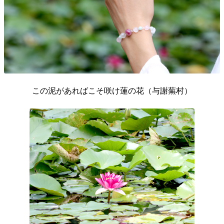
この泥があればこそ咲け蓮の花（与謝蕪村）