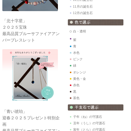
11月の誕生石
12月の誕生石
「北十字星」
２０２５宝珠
白・透明
最高品質ブルーサファイアアン
バーブレスレット
紫
青
水色
ピンク
緑
オレンジ
黄色・金
赤色
黒
茶色
「青い琥珀」
子年（ね）の守護石
迎春２０２５プレゼント特別企
丑年（うし）の守護石
画
寅年（とら）の守護石
最高品質ブルーサファイアアン