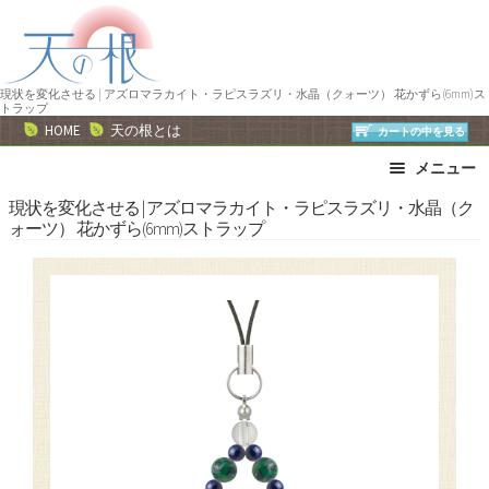
ナ
コ
ビ
ン
ゲ
テ
ー
ン
現状を変化させる | アズロマラカイト・ラピスラズリ・水晶（クォーツ） 花かずら(6mm)ス
トラップ
シ
ツ
HOME
天の根とは
カートの中を見る
ョ
へ
メニュー
ン
ス
へ
キ
ブレスレット
ストラップ
現状を変化させる | アズロマラカイト・ラピスラズリ・水晶（ク
ォーツ） 花かずら(6mm)ストラップ
ス
ッ
ネックレス
ピアス・イヤリング
キ
プ
リング
運勢で選ぶ
ッ
誕生石で選ぶ
色で選ぶ
プ
干支石で選ぶ
星座石で選ぶ
石の名前で選ぶ
パワーストーン一覧