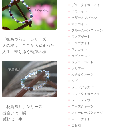
ブルータイガーアイ
ハウライト
マザーオブパール
マラカイト
ブルームーンストーン
モスアゲート
「御あつらえ」シリーズ
モルガナイト
天の根は、ここから始まった
ユナカイト
人生に寄り添う軌跡の標
ラピスラズリ
ラブラドライト
ラリマー
ルチルクォーツ
ルビー
レッドジャスパー
レッドタイガーアイ
レッドメノウ
「花鳥風月」シリーズ
ローズクォーツ
出会いは一瞬
スターローズクォーツ
感動は一生
ロードナイト
天眼石