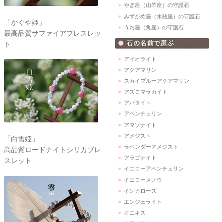
やぎ座（山羊座）の守護石
みずがめ座（水瓶座）の守護石
「かぐや姫」
うお座（魚座）の守護石
最高品質サファイアブレスレッ
ト
アイオライト
アクアマリン
スカイブルーアクアマリン
アズロマラカイト
アパタイト
アベンチュリン
アマゾナイト
アメジスト
「白雪姫」
ラベンダーアメジスト
高品質ロードナイトシリカブレ
アラゴナイト
スレット
イエローアベンチュリン
イエローメノウ
インカローズ
エンジェライト
オニキス