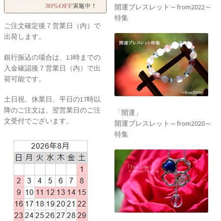
開運ブレスレット～from2022～
特集
ご注文確定後７営業日（内）で
出荷します。
銀行振込の場合は、13時までの
入金確認後７営業日（内）で出
荷可能です。
土日祝、休業日、平日の17時以
降のご注文は、翌営業日のご注
「開運」
文受付でございます。
開運ブレスレット～from2020～
特集