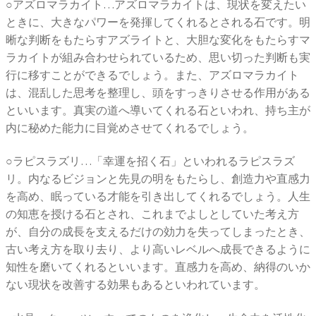
○アズロマラカイト…アズロマラカイトは、現状を変えたい
ときに、大きなパワーを発揮してくれるとされる石です。明
晰な判断をもたらすアズライトと、大胆な変化をもたらすマ
ラカイトが組み合わせられているため、思い切った判断も実
行に移すことができるでしょう。また、アズロマラカイト
は、混乱した思考を整理し、頭をすっきりさせる作用がある
といいます。真実の道へ導いてくれる石といわれ、持ち主が
内に秘めた能力に目覚めさせてくれるでしょう。
○ラピスラズリ…「幸運を招く石」といわれるラピスラズ
リ。内なるビジョンと先見の明をもたらし、創造力や直感力
を高め、眠っている才能を引き出してくれるでしょう。人生
の知恵を授ける石とされ、これまでよしとしていた考え方
が、自分の成長を支えるだけの効力を失ってしまったとき、
古い考え方を取り去り、より高いレベルへ成長できるように
知性を磨いてくれるといいます。直感力を高め、納得のいか
ない現状を改善する効果もあるといわれています。