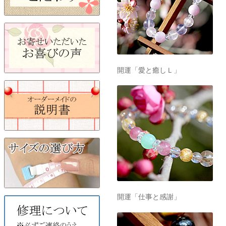
開運「愛と癒しＬ」
開運「仕事と感謝」