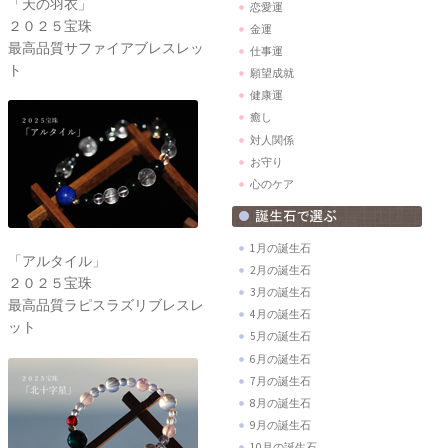
「天の羽衣」
恋愛運
２０２５宝珠
金運
最高品質サファイアブレスレッ
仕事運
ト
願望成就
健康運
癒し
対人関係
お守り
心のケア
1月の誕生石
「アルタイル」
2月の誕生石
２０２５宝珠
3月の誕生石
最高品質ラピスラズリブレスレ
4月の誕生石
ット
5月の誕生石
6月の誕生石
7月の誕生石
8月の誕生石
9月の誕生石
10月の誕生石