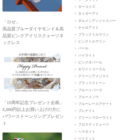
ターコイズ
タイガーアイ
ダルメシアンジャスパー
「ロゼ」
チャロアイト
高品質ブルーダイヤモンド＆高
ブラックトルマリン
品質ピンクアイリスクォーツネ
ピンクトルマリン
ックレス
パール
パイライト
ピンクオパール
ホワイトコーラル
グリーンアメジスト
ブラッドストーン
ブルートパーズ
ブルーメノウ
「15周年記念プレゼント企画」
ブルーレースアゲート
5,000円以上お買い上げの方に
プレナイト
パワーストーンリングプレゼン
グリーンフローライト
ト
フロスティクォーツ
ヘマタイト
ペリドット