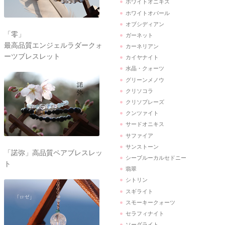
ホワイトオニキス
ホワイトオパール
オブシディアン
「零」
ガーネット
最高品質エンジェルラダークォ
カーネリアン
ーツブレスレット
カイヤナイト
水晶・クォーツ
グリーンメノウ
クリソコラ
クリソプレーズ
クンツァイト
サードオニキス
サファイア
サンストーン
「諾弥」高品質ペアブレスレッ
シーブルーカルセドニー
ト
翡翠
シトリン
スギライト
スモーキークォーツ
セラフィナイト
ソーダライト