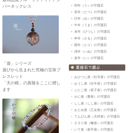
卯年（う）の守護石
バーネックレス
辰年（たつ）の守護石
巳年（み）の守護石
午年（うま）の守護石
未年（ひつじ）の守護石
申年（さる）の守護石
酉年（とり）の守護石
戌年（いぬ）の守護石
亥年（い）の守護石
「遊」シリーズ
遊びから生まれた究極の宝珠ブ
レスレット
おひつじ座（牡羊座）の守護石
「天の根」の真髄をここに標し
おうし座（牡牛座）の守護石
ます
ふたご座（双子座）の守護石
かに座（蟹座）の守護石
しし座（しし座）の守護石
おとめ座（乙女座）の守護石
てんびん座（天秤座）の守護石
さそり座（蠍座）の守護石
いて座（射手座）の守護石