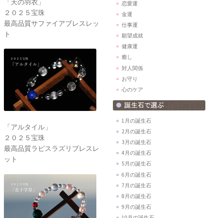
「天の羽衣」
恋愛運
２０２５宝珠
金運
最高品質サファイアブレスレッ
仕事運
ト
願望成就
健康運
癒し
対人関係
お守り
心のケア
1月の誕生石
「アルタイル」
2月の誕生石
２０２５宝珠
3月の誕生石
最高品質ラピスラズリブレスレ
4月の誕生石
ット
5月の誕生石
6月の誕生石
7月の誕生石
8月の誕生石
9月の誕生石
10月の誕生石