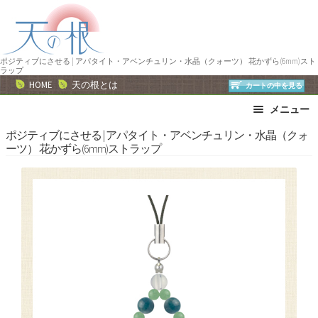
ナ
コ
ビ
ン
ゲ
テ
ー
ン
ポジティブにさせる | アパタイト・アベンチュリン・水晶（クォーツ） 花かずら(6mm)スト
ラップ
シ
ツ
HOME
天の根とは
カートの中を見る
ョ
へ
メニュー
ン
ス
へ
キ
ブレスレット
ストラップ
ポジティブにさせる | アパタイト・アベンチュリン・水晶（クォ
ーツ） 花かずら(6mm)ストラップ
ス
ッ
ネックレス
ピアス・イヤリング
キ
プ
リング
運勢で選ぶ
ッ
誕生石で選ぶ
色で選ぶ
プ
干支石で選ぶ
星座石で選ぶ
石の名前で選ぶ
パワーストーン一覧