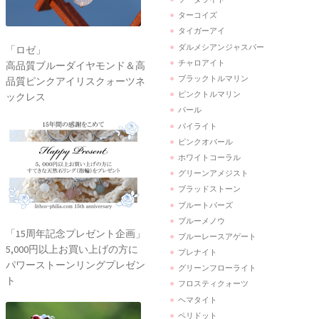
ターコイズ
タイガーアイ
ダルメシアンジャスパー
「ロゼ」
チャロアイト
高品質ブルーダイヤモンド＆高
ブラックトルマリン
品質ピンクアイリスクォーツネ
ピンクトルマリン
ックレス
パール
パイライト
ピンクオパール
ホワイトコーラル
グリーンアメジスト
ブラッドストーン
ブルートパーズ
ブルーメノウ
「15周年記念プレゼント企画」
ブルーレースアゲート
5,000円以上お買い上げの方に
プレナイト
パワーストーンリングプレゼン
グリーンフローライト
ト
フロスティクォーツ
ヘマタイト
ペリドット