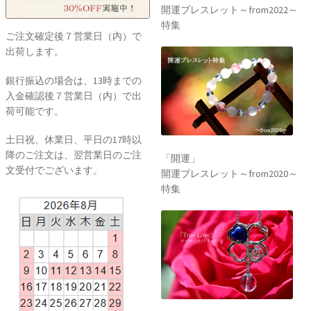
開運ブレスレット～from2022～
特集
ご注文確定後７営業日（内）で
出荷します。
銀行振込の場合は、13時までの
入金確認後７営業日（内）で出
荷可能です。
土日祝、休業日、平日の17時以
降のご注文は、翌営業日のご注
「開運」
文受付でございます。
開運ブレスレット～from2020～
特集