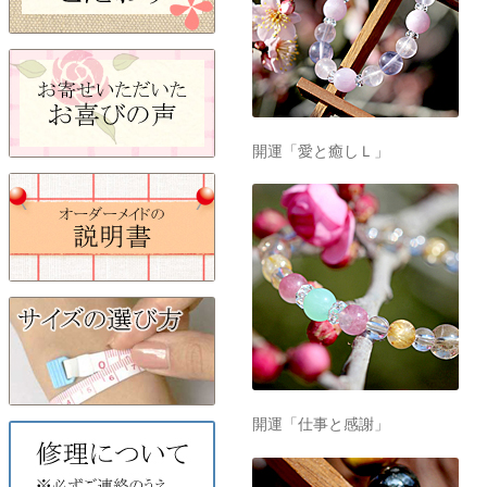
開運「愛と癒しＬ」
開運「仕事と感謝」