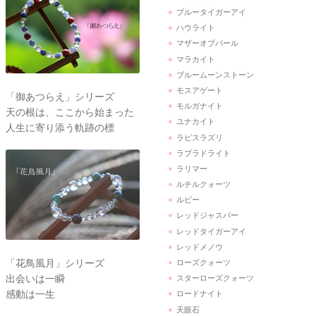
ブルータイガーアイ
ハウライト
マザーオブパール
マラカイト
ブルームーンストーン
モスアゲート
「御あつらえ」シリーズ
モルガナイト
天の根は、ここから始まった
ユナカイト
人生に寄り添う軌跡の標
ラピスラズリ
ラブラドライト
ラリマー
ルチルクォーツ
ルビー
レッドジャスパー
レッドタイガーアイ
レッドメノウ
「花鳥風月」シリーズ
ローズクォーツ
出会いは一瞬
スターローズクォーツ
感動は一生
ロードナイト
天眼石