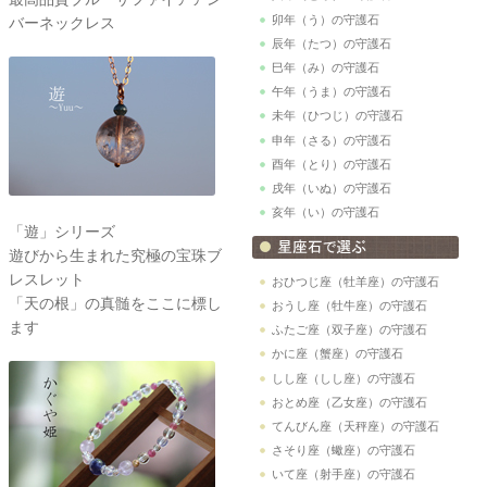
卯年（う）の守護石
バーネックレス
辰年（たつ）の守護石
巳年（み）の守護石
午年（うま）の守護石
未年（ひつじ）の守護石
申年（さる）の守護石
酉年（とり）の守護石
戌年（いぬ）の守護石
亥年（い）の守護石
「遊」シリーズ
遊びから生まれた究極の宝珠ブ
レスレット
おひつじ座（牡羊座）の守護石
「天の根」の真髄をここに標し
おうし座（牡牛座）の守護石
ます
ふたご座（双子座）の守護石
かに座（蟹座）の守護石
しし座（しし座）の守護石
おとめ座（乙女座）の守護石
てんびん座（天秤座）の守護石
さそり座（蠍座）の守護石
いて座（射手座）の守護石