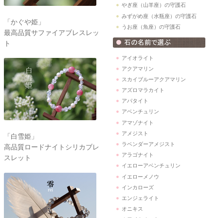
やぎ座（山羊座）の守護石
みずがめ座（水瓶座）の守護石
「かぐや姫」
うお座（魚座）の守護石
最高品質サファイアブレスレッ
ト
アイオライト
アクアマリン
スカイブルーアクアマリン
アズロマラカイト
アパタイト
アベンチュリン
アマゾナイト
アメジスト
「白雪姫」
ラベンダーアメジスト
高品質ロードナイトシリカブレ
アラゴナイト
スレット
イエローアベンチュリン
イエローメノウ
インカローズ
エンジェライト
オニキス