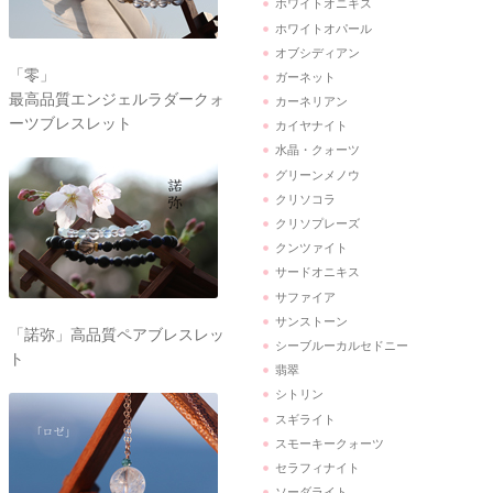
ホワイトオニキス
ホワイトオパール
オブシディアン
「零」
ガーネット
最高品質エンジェルラダークォ
カーネリアン
ーツブレスレット
カイヤナイト
水晶・クォーツ
グリーンメノウ
クリソコラ
クリソプレーズ
クンツァイト
サードオニキス
サファイア
サンストーン
「諾弥」高品質ペアブレスレッ
シーブルーカルセドニー
ト
翡翠
シトリン
スギライト
スモーキークォーツ
セラフィナイト
ソーダライト