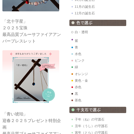
11月の誕生石
12月の誕生石
「北十字星」
２０２５宝珠
白・透明
最高品質ブルーサファイアアン
バーブレスレット
紫
青
水色
ピンク
緑
オレンジ
黄色・金
赤色
黒
茶色
「青い琥珀」
子年（ね）の守護石
迎春２０２５プレゼント特別企
丑年（うし）の守護石
画
寅年（とら）の守護石
最高品質ブルーサファイアアン