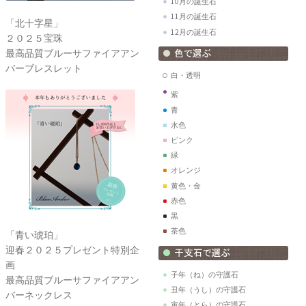
10月の誕生石
11月の誕生石
「北十字星」
12月の誕生石
２０２５宝珠
最高品質ブルーサファイアアン
バーブレスレット
白・透明
紫
青
水色
ピンク
緑
オレンジ
黄色・金
赤色
黒
茶色
「青い琥珀」
迎春２０２５プレゼント特別企
画
子年（ね）の守護石
最高品質ブルーサファイアアン
丑年（うし）の守護石
バーネックレス
寅年（とら）の守護石