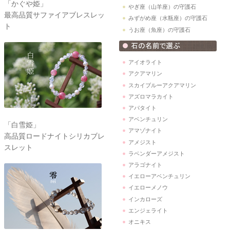
「かぐや姫」
やぎ座（山羊座）の守護石
最高品質サファイアブレスレッ
みずがめ座（水瓶座）の守護石
ト
うお座（魚座）の守護石
アイオライト
アクアマリン
スカイブルーアクアマリン
アズロマラカイト
アパタイト
アベンチュリン
「白雪姫」
アマゾナイト
高品質ロードナイトシリカブレ
アメジスト
スレット
ラベンダーアメジスト
アラゴナイト
イエローアベンチュリン
イエローメノウ
インカローズ
エンジェライト
オニキス