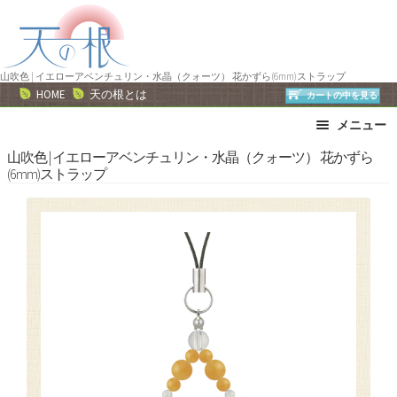
ナ
コ
ビ
ン
ゲ
テ
ー
ン
山吹色 | イエローアベンチュリン・水晶（クォーツ） 花かずら(6mm)ストラップ
HOME
天の根とは
カートの中を見る
シ
ツ
ョ
へ
メニュー
ン
ス
ブレスレット
ストラップ
山吹色 | イエローアベンチュリン・水晶（クォーツ） 花かずら
へ
キ
(6mm)ストラップ
ネックレス
ピアス・イヤリング
ス
ッ
リング
運勢で選ぶ
キ
プ
ッ
誕生石で選ぶ
色で選ぶ
プ
干支石で選ぶ
星座石で選ぶ
石の名前で選ぶ
パワーストーン一覧