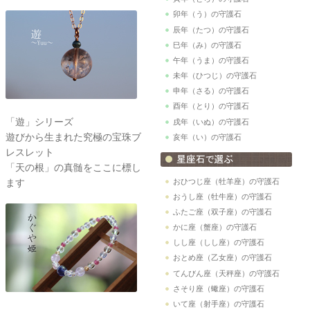
卯年（う）の守護石
辰年（たつ）の守護石
巳年（み）の守護石
午年（うま）の守護石
未年（ひつじ）の守護石
申年（さる）の守護石
酉年（とり）の守護石
「遊」シリーズ
戌年（いぬ）の守護石
遊びから生まれた究極の宝珠ブ
亥年（い）の守護石
レスレット
「天の根」の真髄をここに標し
おひつじ座（牡羊座）の守護石
ます
おうし座（牡牛座）の守護石
ふたご座（双子座）の守護石
かに座（蟹座）の守護石
しし座（しし座）の守護石
おとめ座（乙女座）の守護石
てんびん座（天秤座）の守護石
さそり座（蠍座）の守護石
いて座（射手座）の守護石