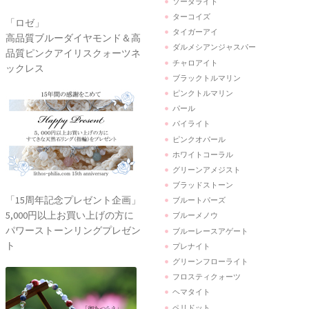
ソーダライト
ターコイズ
「ロゼ」
タイガーアイ
高品質ブルーダイヤモンド＆高
ダルメシアンジャスパー
品質ピンクアイリスクォーツネ
チャロアイト
ックレス
ブラックトルマリン
ピンクトルマリン
パール
パイライト
ピンクオパール
ホワイトコーラル
グリーンアメジスト
ブラッドストーン
「15周年記念プレゼント企画」
ブルートパーズ
5,000円以上お買い上げの方に
ブルーメノウ
パワーストーンリングプレゼン
ブルーレースアゲート
ト
プレナイト
グリーンフローライト
フロスティクォーツ
ヘマタイト
ペリドット