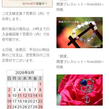
開運ブレスレット～from2022～
特集
ご注文確定後７営業日（内）で
出荷します。
銀行振込の場合は、13時までの
入金確認後７営業日（内）で出
荷可能です。
土日祝、休業日、平日の17時以
降のご注文は、翌営業日のご注
「開運」
文受付でございます。
開運ブレスレット～from2020～
特集