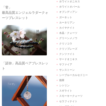
ホワイトオニキス
ホワイトオパール
「零」
オブシディアン
最高品質エンジェルラダークォ
ガーネット
ーツブレスレット
カーネリアン
カイヤナイト
水晶・クォーツ
グリーンメノウ
クリソコラ
クリソプレーズ
クンツァイト
サードオニキス
「諾弥」高品質ペアブレスレッ
サファイア
ト
サンストーン
シーブルーカルセドニー
翡翠
シトリン
スギライト
スモーキークォーツ
セラフィナイト