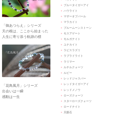
ブルータイガーアイ
ハウライト
マザーオブパール
マラカイト
「御あつらえ」シリーズ
ブルームーンストーン
天の根は、ここから始まった
モスアゲート
人生に寄り添う軌跡の標
モルガナイト
ユナカイト
ラピスラズリ
ラブラドライト
ラリマー
ルチルクォーツ
ルビー
レッドジャスパー
レッドタイガーアイ
「花鳥風月」シリーズ
レッドメノウ
出会いは一瞬
ローズクォーツ
感動は一生
スターローズクォーツ
ロードナイト
天眼石