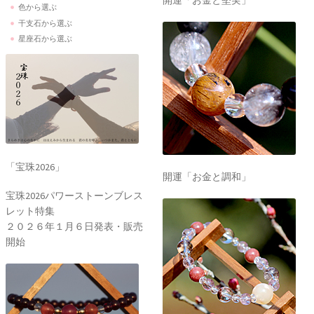
開運「お金と堅実」
色から選ぶ
干支石から選ぶ
星座石から選ぶ
「宝珠2026」
開運「お金と調和」
宝珠2026パワーストーンブレス
レット特集
２０２６年１月６日発表・販売
開始