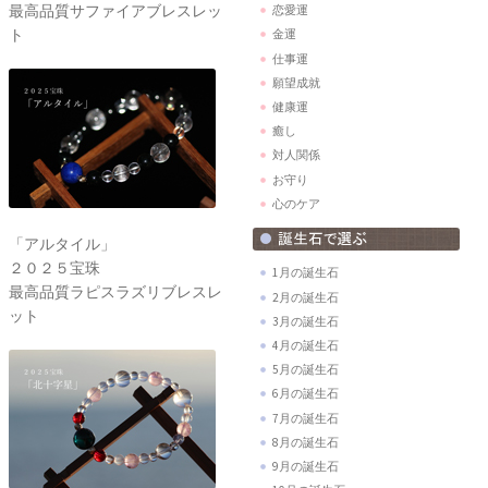
最高品質サファイアブレスレッ
恋愛運
ト
金運
仕事運
願望成就
健康運
癒し
対人関係
お守り
心のケア
「アルタイル」
２０２５宝珠
1月の誕生石
最高品質ラピスラズリブレスレ
2月の誕生石
ット
3月の誕生石
4月の誕生石
5月の誕生石
6月の誕生石
7月の誕生石
8月の誕生石
9月の誕生石