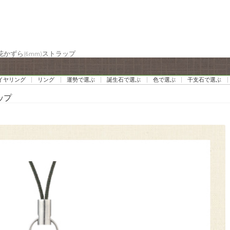
花かずら(6mm)ストラップ
イヤリング
リング
運勢で選ぶ
誕生石で選ぶ
色で選ぶ
干支石で選ぶ
ップ