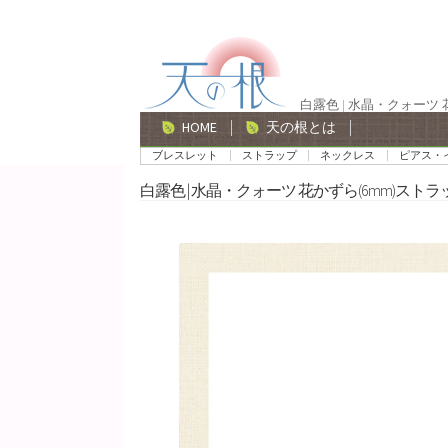
ナ
コ
ビ
ン
ゲ
テ
白露色 | 水晶・クォーツ 
ー
ン
HOME
天の根とは
シ
ツ
ブレスレット
ストラップ
ネックレス
ピアス・
ョ
へ
白露色 | 水晶・クォーツ 花かずら(6mm)ストラ
ン
ス
へ
キ
ス
ッ
キ
プ
ッ
プ