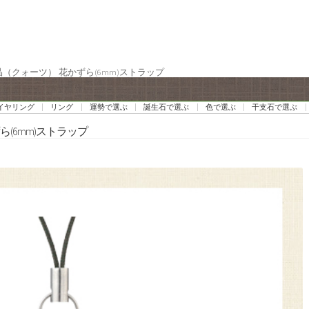
晶（クォーツ） 花かずら(6mm)ストラップ
イヤリング
リング
運勢で選ぶ
誕生石で選ぶ
色で選ぶ
干支石で選ぶ
ら(6mm)ストラップ