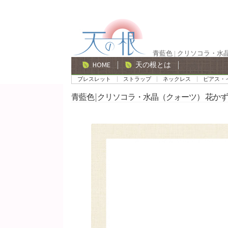
ナ
コ
ビ
ン
ゲ
テ
青藍色 | クリソコラ・水
ー
ン
HOME
天の根とは
シ
ツ
ブレスレット
ストラップ
ネックレス
ピアス・
ョ
へ
青藍色 | クリソコラ・水晶（クォーツ） 花かず
ン
ス
へ
キ
ス
ッ
キ
プ
ッ
プ