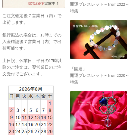
開運ブレスレット～from2022～
特集
ご注文確定後７営業日（内）で
出荷します。
銀行振込の場合は、13時までの
入金確認後７営業日（内）で出
荷可能です。
土日祝、休業日、平日の17時以
降のご注文は、翌営業日のご注
「開運」
文受付でございます。
開運ブレスレット～from2020～
特集