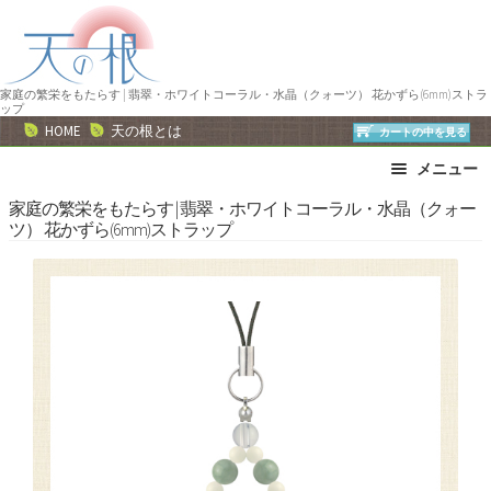
ナ
コ
ビ
ン
ゲ
テ
ー
ン
家庭の繁栄をもたらす | 翡翠・ホワイトコーラル・水晶（クォーツ） 花かずら(6mm)ストラ
ップ
シ
ツ
HOME
天の根とは
カートの中を見る
ョ
へ
メニュー
ン
ス
へ
キ
ブレスレット
ストラップ
家庭の繁栄をもたらす | 翡翠・ホワイトコーラル・水晶（クォー
ツ） 花かずら(6mm)ストラップ
ス
ッ
ネックレス
ピアス・イヤリング
キ
プ
リング
運勢で選ぶ
ッ
誕生石で選ぶ
色で選ぶ
プ
干支石で選ぶ
星座石で選ぶ
石の名前で選ぶ
パワーストーン一覧