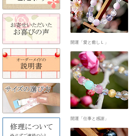
開運「愛と癒しＬ」
開運「仕事と感謝」