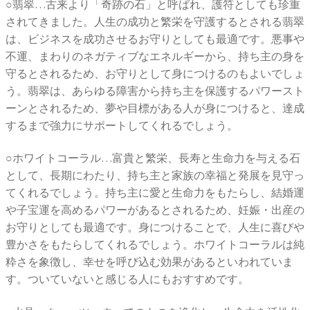
○翡翠…古来より「奇跡の石」と呼ばれ、護符としても珍重
されてきました。人生の成功と繁栄を守護するとされる翡翠
は、ビジネスを成功させるお守りとしても最適です。悪事や
不運、まわりのネガティブなエネルギーから、持ち主の身を
守るとされるため、お守りとして身につけるのもよいでしょ
う。翡翠は、あらゆる障害から持ち主を保護するパワースト
ーンとされるため、夢や目標がある人が身につけると、達成
するまで強力にサポートしてくれるでしょう。
○ホワイトコーラル…富貴と繁栄、長寿と生命力を与える石
として、長期にわたり、持ち主と家族の幸福と発展を見守っ
てくれるでしょう。持ち主に愛と生命力をもたらし、結婚運
や子宝運を高めるパワーがあるとされるため、妊娠・出産の
お守りとしても最適です。身につけることで、人生に喜びや
豊かさをもたらしてくれるでしょう。ホワイトコーラルは純
粋さを象徴し、幸せを呼び込む効果があるといわれていま
す。ついていないと感じる人にもおすすめです。