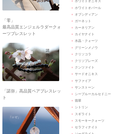
ホワイトオニキス
ホワイトオパール
オブシディアン
「零」
ガーネット
最高品質エンジェルラダークォ
カーネリアン
ーツブレスレット
カイヤナイト
水晶・クォーツ
グリーンメノウ
クリソコラ
クリソプレーズ
クンツァイト
サードオニキス
サファイア
サンストーン
「諾弥」高品質ペアブレスレッ
シーブルーカルセドニー
ト
翡翠
シトリン
スギライト
スモーキークォーツ
セラフィナイト
ソーダライト