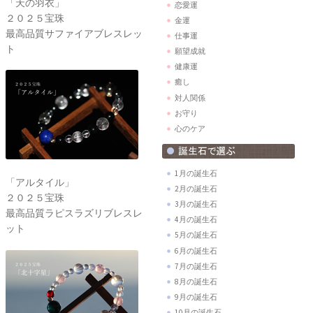
「天の羽衣」
恋愛運
２０２５宝珠
金運
最高品質サファイアブレスレッ
仕事運
ト
願望成就
健康運
癒し
対人関係
お守り
心のケア
1月の誕生石
「アルタイル」
2月の誕生石
２０２５宝珠
3月の誕生石
最高品質ラピスラズリブレスレ
4月の誕生石
ット
5月の誕生石
6月の誕生石
7月の誕生石
8月の誕生石
9月の誕生石
10月の誕生石