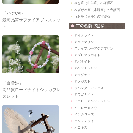
やぎ座（山羊座）の守護石
みずがめ座（水瓶座）の守護石
「かぐや姫」
うお座（魚座）の守護石
最高品質サファイアブレスレッ
ト
アイオライト
アクアマリン
スカイブルーアクアマリン
アズロマラカイト
アパタイト
アベンチュリン
アマゾナイト
アメジスト
「白雪姫」
ラベンダーアメジスト
高品質ロードナイトシリカブレ
アラゴナイト
スレット
イエローアベンチュリン
イエローメノウ
インカローズ
エンジェライト
オニキス