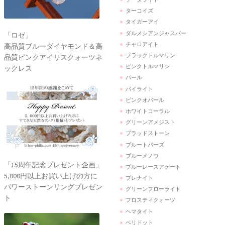
ターコイズ
タイガーアイ
ダルメシアンジャスパー
「ロゼ」
チャロアイト
高品質ブルーダイヤモンド＆高
ブラックトルマリン
品質ピンクアイリスクォーツネ
ピンクトルマリン
ックレス
パール
パイライト
ピンクオパール
ホワイトコーラル
グリーンアメジスト
ブラッドストーン
ブルートパーズ
ブルーメノウ
「15周年記念プレゼント企画」
ブルーレースアゲート
5,000円以上お買い上げの方に
プレナイト
パワーストーンリングプレゼン
グリーンフローライト
ト
フロスティクォーツ
ヘマタイト
ペリドット