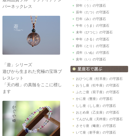
卯年（う）の守護石
バーネックレス
辰年（たつ）の守護石
巳年（み）の守護石
午年（うま）の守護石
未年（ひつじ）の守護石
申年（さる）の守護石
酉年（とり）の守護石
戌年（いぬ）の守護石
亥年（い）の守護石
「遊」シリーズ
遊びから生まれた究極の宝珠ブ
レスレット
おひつじ座（牡羊座）の守護石
「天の根」の真髄をここに標し
おうし座（牡牛座）の守護石
ます
ふたご座（双子座）の守護石
かに座（蟹座）の守護石
しし座（しし座）の守護石
おとめ座（乙女座）の守護石
てんびん座（天秤座）の守護石
さそり座（蠍座）の守護石
いて座（射手座）の守護石