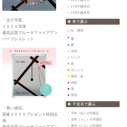
11月の誕生石
12月の誕生石
「北十字星」
２０２５宝珠
白・透明
最高品質ブルーサファイアアン
バーブレスレット
紫
青
水色
ピンク
緑
オレンジ
黄色・金
赤色
黒
茶色
「青い琥珀」
子年（ね）の守護石
迎春２０２５プレゼント特別企
丑年（うし）の守護石
画
寅年（とら）の守護石
最高品質ブルーサファイアアン