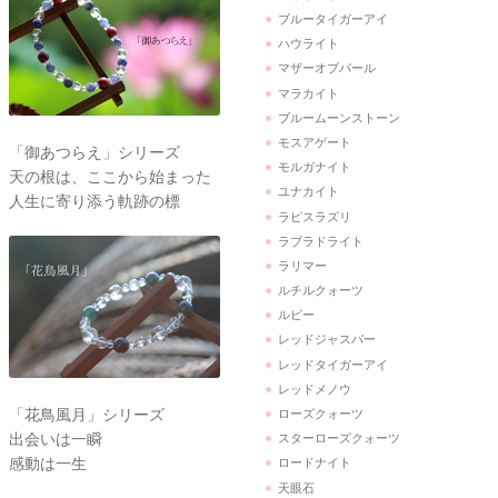
ブルータイガーアイ
ハウライト
マザーオブパール
マラカイト
ブルームーンストーン
モスアゲート
「御あつらえ」シリーズ
モルガナイト
天の根は、ここから始まった
ユナカイト
人生に寄り添う軌跡の標
ラピスラズリ
ラブラドライト
ラリマー
ルチルクォーツ
ルビー
レッドジャスパー
レッドタイガーアイ
レッドメノウ
「花鳥風月」シリーズ
ローズクォーツ
出会いは一瞬
スターローズクォーツ
感動は一生
ロードナイト
天眼石