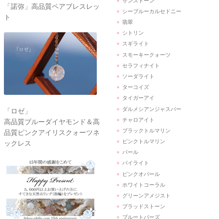
サンストーン
「諾弥」高品質ペアブレスレッ
シーブルーカルセドニー
ト
翡翠
シトリン
スギライト
スモーキークォーツ
セラフィナイト
ソーダライト
ターコイズ
タイガーアイ
ダルメシアンジャスパー
「ロゼ」
チャロアイト
高品質ブルーダイヤモンド＆高
ブラックトルマリン
品質ピンクアイリスクォーツネ
ピンクトルマリン
ックレス
パール
パイライト
ピンクオパール
ホワイトコーラル
グリーンアメジスト
ブラッドストーン
ブルートパーズ