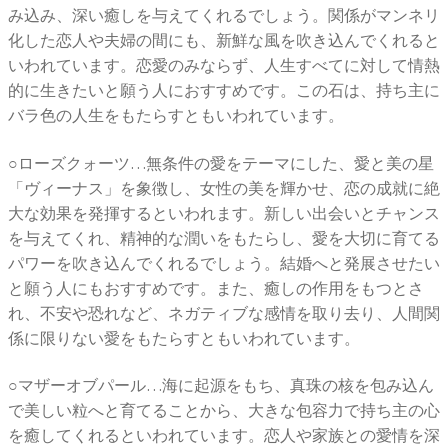
み込み、深い癒しを与えてくれるでしょう。関係がマンネリ
化した恋人や夫婦の間にも、新鮮な風を吹き込んでくれると
いわれています。恋愛のみならず、人生すべてに対して情熱
的に生きたいと願う人におすすめです。この石は、持ち主に
バラ色の人生をもたらすともいわれています。
○ローズクォーツ…無条件の愛をテーマにした、愛と美の星
「ヴィーナス」を象徴し、女性の美を輝かせ、恋の成就に絶
大な効果を発揮するといわれます。新しい出会いとチャンス
を与えてくれ、精神的な潤いをもたらし、愛を大切に育てる
パワーを吹き込んでくれるでしょう。結婚へと発展させたい
と願う人にもおすすめです。また、癒しの作用をもつとさ
れ、不安や恐れなど、ネガティブな感情を取り去り、人間関
係に限りない愛をもたらすともいわれています。
○マザーオブパール…海に起源をもち、真珠の核を包み込ん
で美しい粒へと育てることから、大きな包容力で持ち主の心
を癒してくれるといわれています。恋人や家族との愛情を深