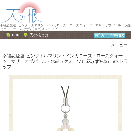
ナ
コ
ビ
ン
ゲ
テ
ー
ン
幸福恋愛運 | ピンクトルマリン・インカローズ・ローズクォーツ・マザーオブパール・水晶
（クォーツ） 花かずら(6mm)ストラップ
シ
ツ
HOME
天の根とは
カートの中を見る
ョ
へ
メニュー
ン
ス
へ
キ
ブレスレット
ストラップ
幸福恋愛運 | ピンクトルマリン・インカローズ・ローズクォー
ツ・マザーオブパール・水晶（クォーツ） 花かずら(6mm)ストラ
ス
ッ
ネックレス
ピアス・イヤリング
ップ
キ
プ
リング
運勢で選ぶ
ッ
誕生石で選ぶ
色で選ぶ
プ
干支石で選ぶ
星座石で選ぶ
石の名前で選ぶ
パワーストーン一覧