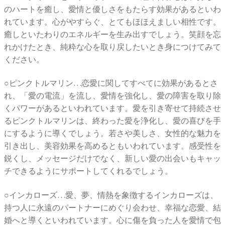
のハートを癒し、愛情と優しさをもたらす効果があるといわ
れています。心がやすらぐ、とてもほほえましい相性です。
癒しといたわりのエネルギーを生み出すでしょう。笑顔を忘
れかけたとき、純粋な心を取り戻したいとき身につけてみて
ください。
○ピンクトルマリン…恋愛に関してすべてに効果があるとさ
れ、「愛の電流」を流し、愛情を強化し、愛の障害を取り除
くパワーがあるといわれています。愛を引き寄せて持続させ
るピンクトルマリンは、終わった愛を浄化し、愛の喜びを手
にするように導くでしょう。若さや美しさ、女性的な魅力を
引き出し、美容効果を高めるともいわれています。感受性を
鋭くし、メッセージだけでなく、新しい愛の出会いもキャッ
チできるようにサポートしてくれるでしょう。
○インカローズ…愛、夢、情熱を象徴するインカローズは、
持つ人に永遠のパートナーにめぐり会わせ、幸福な恋愛、結
婚へと導くといわれています。心に傷を負った人を愛情で包