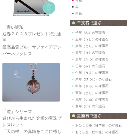
黒
茶色
「青い琥珀」
子年（ね）の守護石
迎春２０２５プレゼント特別企
丑年（うし）の守護石
画
寅年（とら）の守護石
最高品質ブルーサファイアアン
卯年（う）の守護石
バーネックレス
辰年（たつ）の守護石
巳年（み）の守護石
午年（うま）の守護石
未年（ひつじ）の守護石
申年（さる）の守護石
酉年（とり）の守護石
戌年（いぬ）の守護石
亥年（い）の守護石
「遊」シリーズ
遊びから生まれた究極の宝珠ブ
レスレット
おひつじ座（牡羊座）の守護石
「天の根」の真髄をここに標し
おうし座（牡牛座）の守護石