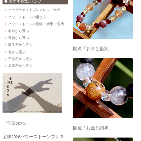
オーダーメイドブレスレット作成
パワーストーンの選び方
パワーストーンの意味・効果 一覧表
名前から選ぶ
運勢から選ぶ
誕生石から選ぶ
開運「お金と堅実」
色から選ぶ
干支石から選ぶ
星座石から選ぶ
「宝珠2026」
開運「お金と調和」
宝珠2026パワーストーンブレス