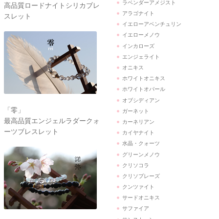
ラベンダーアメジスト
高品質ロードナイトシリカブレ
アラゴナイト
スレット
イエローアベンチュリン
イエローメノウ
インカローズ
エンジェライト
オニキス
ホワイトオニキス
ホワイトオパール
オブシディアン
「零」
ガーネット
最高品質エンジェルラダークォ
カーネリアン
ーツブレスレット
カイヤナイト
水晶・クォーツ
グリーンメノウ
クリソコラ
クリソプレーズ
クンツァイト
サードオニキス
サファイア