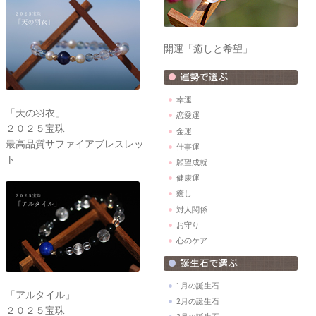
開運「癒しと希望」
幸運
「天の羽衣」
恋愛運
２０２５宝珠
金運
最高品質サファイアブレスレッ
仕事運
ト
願望成就
健康運
癒し
対人関係
お守り
心のケア
1月の誕生石
「アルタイル」
2月の誕生石
２０２５宝珠