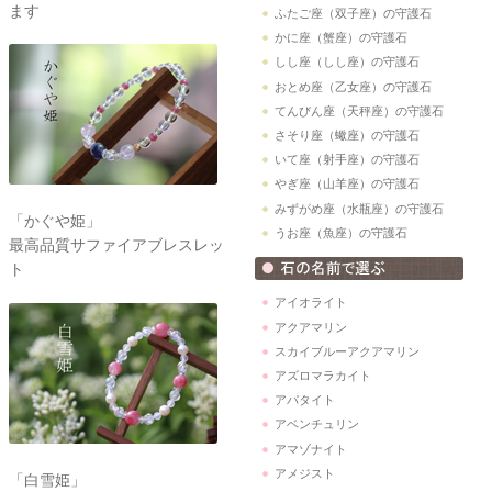
ます
ふたご座（双子座）の守護石
かに座（蟹座）の守護石
しし座（しし座）の守護石
おとめ座（乙女座）の守護石
てんびん座（天秤座）の守護石
さそり座（蠍座）の守護石
いて座（射手座）の守護石
やぎ座（山羊座）の守護石
みずがめ座（水瓶座）の守護石
「かぐや姫」
うお座（魚座）の守護石
最高品質サファイアブレスレッ
ト
アイオライト
アクアマリン
スカイブルーアクアマリン
アズロマラカイト
アパタイト
アベンチュリン
アマゾナイト
アメジスト
「白雪姫」