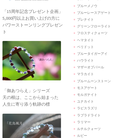
ブルーメノウ
「15周年記念プレゼント企画」
ブルーレースアゲート
5,000円以上お買い上げの方に
プレナイト
パワーストーンリングプレゼン
グリーンフローライト
ト
フロスティクォーツ
ヘマタイト
ペリドット
ブルータイガーアイ
ハウライト
マザーオブパール
マラカイト
ブルームーンストーン
モスアゲート
「御あつらえ」シリーズ
モルガナイト
天の根は、ここから始まった
ユナカイト
人生に寄り添う軌跡の標
ラピスラズリ
ラブラドライト
ラリマー
ルチルクォーツ
ルビー