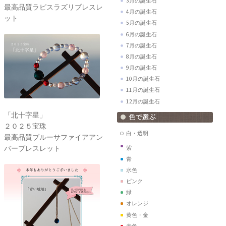
3月の誕生石
最高品質ラピスラズリブレスレ
4月の誕生石
ット
5月の誕生石
6月の誕生石
7月の誕生石
8月の誕生石
9月の誕生石
10月の誕生石
11月の誕生石
12月の誕生石
「北十字星」
２０２５宝珠
白・透明
最高品質ブルーサファイアアン
バーブレスレット
紫
青
水色
ピンク
緑
オレンジ
黄色・金
赤色