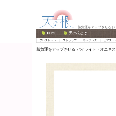
ナ
コ
ビ
ン
ゲ
テ
勝負運をアップさせる |
ー
ン
HOME
天の根とは
シ
ツ
ブレスレット
ストラップ
ネックレス
ピアス・
ョ
へ
勝負運をアップさせる | パイライト・オニキス
ン
ス
へ
キ
ス
ッ
キ
プ
ッ
プ