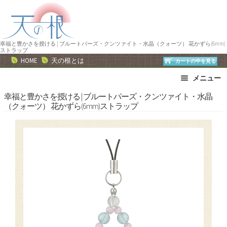
ナ
コ
ビ
ン
ゲ
テ
ー
ン
幸福と豊かさを授ける | ブルートパーズ・クンツァイト・水晶（クォーツ） 花かずら(6mm)
ストラップ
シ
ツ
HOME
天の根とは
カートの中を見る
ョ
へ
メニュー
ン
ス
へ
キ
ブレスレット
ストラップ
幸福と豊かさを授ける | ブルートパーズ・クンツァイト・水晶
（クォーツ） 花かずら(6mm)ストラップ
ス
ッ
ネックレス
ピアス・イヤリング
キ
プ
リング
運勢で選ぶ
ッ
誕生石で選ぶ
色で選ぶ
プ
干支石で選ぶ
星座石で選ぶ
石の名前で選ぶ
パワーストーン一覧