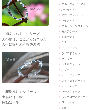
ブルータイガーアイ
ハウライト
マザーオブパール
マラカイト
ブルームーンストーン
モスアゲート
「御あつらえ」シリーズ
モルガナイト
天の根は、ここから始まった
ユナカイト
人生に寄り添う軌跡の標
ラピスラズリ
ラブラドライト
ラリマー
ルチルクォーツ
ルビー
レッドジャスパー
レッドタイガーアイ
レッドメノウ
「花鳥風月」シリーズ
ローズクォーツ
出会いは一瞬
スターローズクォーツ
感動は一生
ロードナイト
天眼石