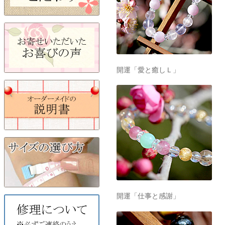
開運「愛と癒しＬ」
開運「仕事と感謝」