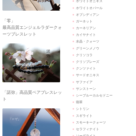
ホワイトオニキス
ホワイトオパール
オブシディアン
「零」
ガーネット
最高品質エンジェルラダークォ
カーネリアン
ーツブレスレット
カイヤナイト
水晶・クォーツ
グリーンメノウ
クリソコラ
クリソプレーズ
クンツァイト
サードオニキス
サファイア
サンストーン
「諾弥」高品質ペアブレスレッ
シーブルーカルセドニー
ト
翡翠
シトリン
スギライト
スモーキークォーツ
セラフィナイト
ソーダライト