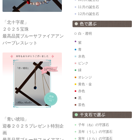
11月の誕生石
12月の誕生石
「北十字星」
２０２５宝珠
白・透明
最高品質ブルーサファイアアン
バーブレスレット
紫
青
水色
ピンク
緑
オレンジ
黄色・金
赤色
黒
茶色
「青い琥珀」
子年（ね）の守護石
迎春２０２５プレゼント特別企
丑年（うし）の守護石
画
寅年（とら）の守護石
最高品質ブルーサファイアアン