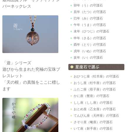
卯年（う）の守護石
バーネックレス
辰年（たつ）の守護石
巳年（み）の守護石
午年（うま）の守護石
未年（ひつじ）の守護石
申年（さる）の守護石
酉年（とり）の守護石
戌年（いぬ）の守護石
亥年（い）の守護石
「遊」シリーズ
遊びから生まれた究極の宝珠ブ
レスレット
おひつじ座（牡羊座）の守護石
「天の根」の真髄をここに標し
おうし座（牡牛座）の守護石
ます
ふたご座（双子座）の守護石
かに座（蟹座）の守護石
しし座（しし座）の守護石
おとめ座（乙女座）の守護石
てんびん座（天秤座）の守護石
さそり座（蠍座）の守護石
いて座（射手座）の守護石