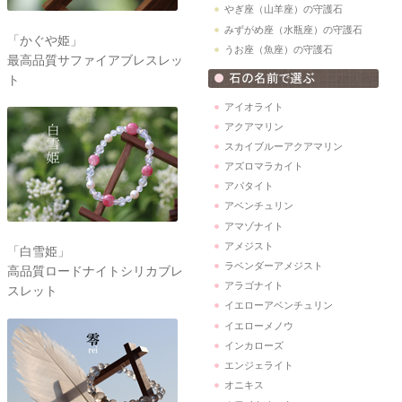
やぎ座（山羊座）の守護石
みずがめ座（水瓶座）の守護石
「かぐや姫」
うお座（魚座）の守護石
最高品質サファイアブレスレッ
ト
アイオライト
アクアマリン
スカイブルーアクアマリン
アズロマラカイト
アパタイト
アベンチュリン
アマゾナイト
アメジスト
「白雪姫」
ラベンダーアメジスト
高品質ロードナイトシリカブレ
アラゴナイト
スレット
イエローアベンチュリン
イエローメノウ
インカローズ
エンジェライト
オニキス