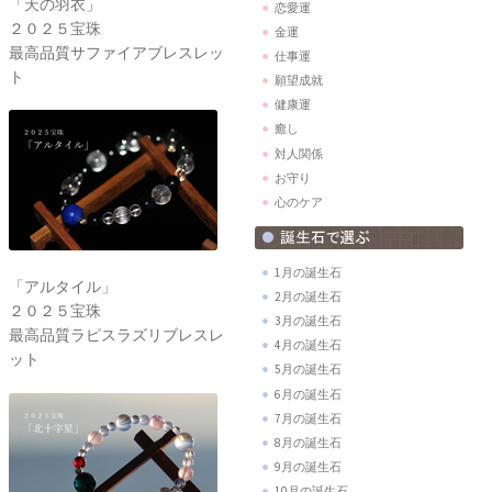
「天の羽衣」
恋愛運
２０２５宝珠
金運
最高品質サファイアブレスレッ
仕事運
ト
願望成就
健康運
癒し
対人関係
お守り
心のケア
1月の誕生石
「アルタイル」
2月の誕生石
２０２５宝珠
3月の誕生石
最高品質ラピスラズリブレスレ
4月の誕生石
ット
5月の誕生石
6月の誕生石
7月の誕生石
8月の誕生石
9月の誕生石
10月の誕生石