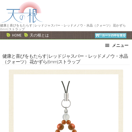
ナ
コ
ビ
ン
ゲ
テ
ー
ン
健康と喜びをもたらす | レッドジャスパー・レッドメノウ・水晶（クォーツ） 花かずら
(6mm)ストラップ
シ
ツ
HOME
天の根とは
カートの中を見る
ョ
へ
メニュー
ン
ス
へ
キ
ブレスレット
ストラップ
健康と喜びをもたらす | レッドジャスパー・レッドメノウ・水晶
（クォーツ） 花かずら(6mm)ストラップ
ス
ッ
ネックレス
ピアス・イヤリング
キ
プ
リング
運勢で選ぶ
ッ
誕生石で選ぶ
色で選ぶ
プ
干支石で選ぶ
星座石で選ぶ
石の名前で選ぶ
パワーストーン一覧