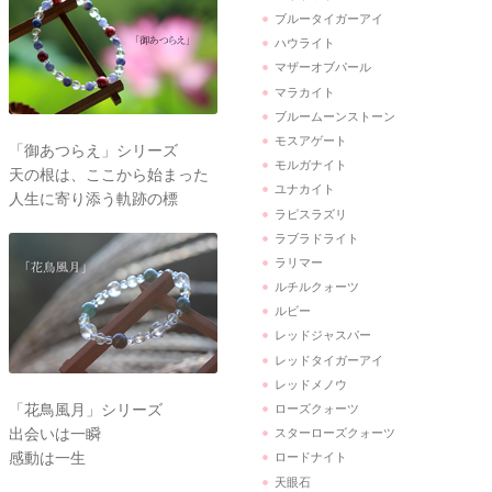
ブルータイガーアイ
ハウライト
マザーオブパール
マラカイト
ブルームーンストーン
モスアゲート
「御あつらえ」シリーズ
モルガナイト
天の根は、ここから始まった
ユナカイト
人生に寄り添う軌跡の標
ラピスラズリ
ラブラドライト
ラリマー
ルチルクォーツ
ルビー
レッドジャスパー
レッドタイガーアイ
レッドメノウ
「花鳥風月」シリーズ
ローズクォーツ
出会いは一瞬
スターローズクォーツ
感動は一生
ロードナイト
天眼石