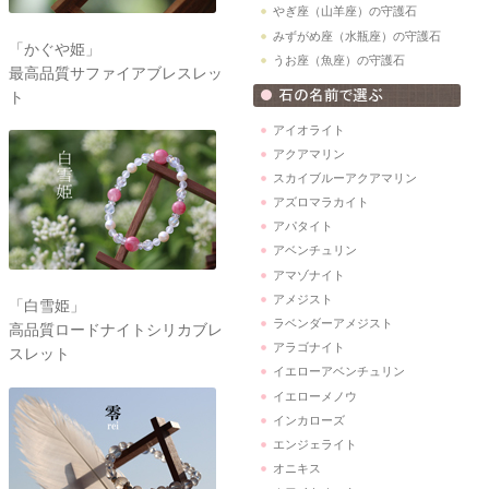
やぎ座（山羊座）の守護石
みずがめ座（水瓶座）の守護石
「かぐや姫」
うお座（魚座）の守護石
最高品質サファイアブレスレッ
ト
アイオライト
アクアマリン
スカイブルーアクアマリン
アズロマラカイト
アパタイト
アベンチュリン
アマゾナイト
アメジスト
「白雪姫」
ラベンダーアメジスト
高品質ロードナイトシリカブレ
アラゴナイト
スレット
イエローアベンチュリン
イエローメノウ
インカローズ
エンジェライト
オニキス