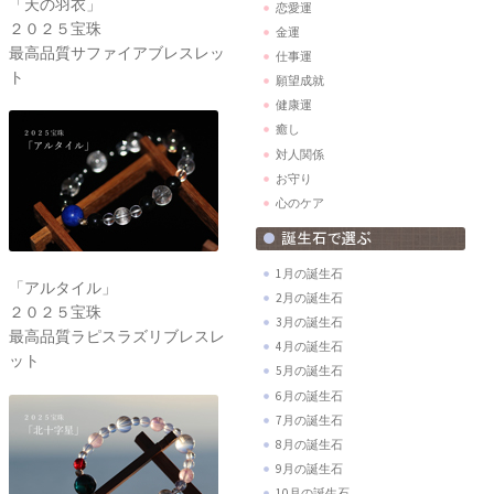
「天の羽衣」
恋愛運
２０２５宝珠
金運
最高品質サファイアブレスレッ
仕事運
ト
願望成就
健康運
癒し
対人関係
お守り
心のケア
1月の誕生石
「アルタイル」
2月の誕生石
２０２５宝珠
3月の誕生石
最高品質ラピスラズリブレスレ
4月の誕生石
ット
5月の誕生石
6月の誕生石
7月の誕生石
8月の誕生石
9月の誕生石
10月の誕生石