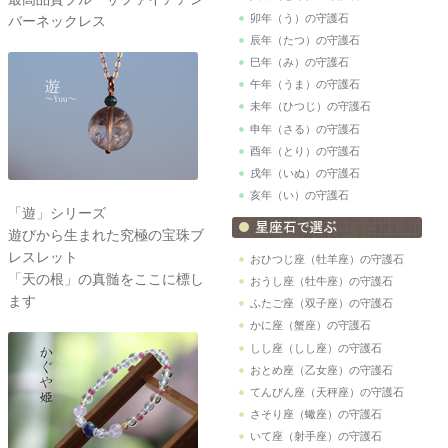
卯年（う）の守護石
バーネックレス
辰年（たつ）の守護石
巳年（み）の守護石
午年（うま）の守護石
未年（ひつじ）の守護石
申年（さる）の守護石
酉年（とり）の守護石
戌年（いぬ）の守護石
亥年（い）の守護石
「遊」シリーズ
遊びから生まれた究極の宝珠ブ
レスレット
おひつじ座（牡羊座）の守護石
「天の根」の真髄をここに標し
おうし座（牡牛座）の守護石
ます
ふたご座（双子座）の守護石
かに座（蟹座）の守護石
しし座（しし座）の守護石
おとめ座（乙女座）の守護石
てんびん座（天秤座）の守護石
さそり座（蠍座）の守護石
いて座（射手座）の守護石