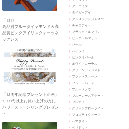
ターコイズ
タイガーアイ
ダルメシアンジャスパー
「ロゼ」
チャロアイト
高品質ブルーダイヤモンド＆高
ブラックトルマリン
品質ピンクアイリスクォーツネ
ピンクトルマリン
ックレス
パール
パイライト
ピンクオパール
ホワイトコーラル
グリーンアメジスト
ブラッドストーン
ブルートパーズ
ブルーメノウ
「15周年記念プレゼント企画」
ブルーレースアゲート
5,000円以上お買い上げの方に
プレナイト
パワーストーンリングプレゼン
グリーンフローライト
ト
フロスティクォーツ
ヘマタイト
ペリドット