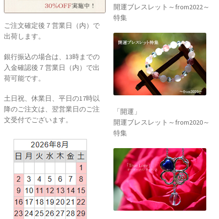
開運ブレスレット～from2022～
特集
ご注文確定後７営業日（内）で
出荷します。
銀行振込の場合は、13時までの
入金確認後７営業日（内）で出
荷可能です。
土日祝、休業日、平日の17時以
降のご注文は、翌営業日のご注
「開運」
文受付でございます。
開運ブレスレット～from2020～
特集