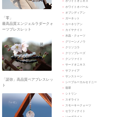
ホワイトオニキス
ホワイトオパール
オブシディアン
「零」
ガーネット
最高品質エンジェルラダークォ
カーネリアン
ーツブレスレット
カイヤナイト
水晶・クォーツ
グリーンメノウ
クリソコラ
クリソプレーズ
クンツァイト
サードオニキス
サファイア
サンストーン
「諾弥」高品質ペアブレスレッ
シーブルーカルセドニー
ト
翡翠
シトリン
スギライト
スモーキークォーツ
セラフィナイト
ソーダライト