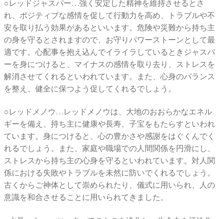
○レッドジャスパー…強く安定した精神を維持させるとさ
れ、ポジティブな感情を促して行動力を高め、トラブルや不
安を取り払う効果があるといいます。危険や災難から持ち主
の身を守るとされますので、お守りパワーストーンとして最
適です。心配事を抱え込んでイライラしているときジャスパ
ーを身につけると、マイナスの感情を取り去り、ストレスを
解消させてくれるといわれています。また、心身のバランス
を整え、健全に保つよう促してくれるでしょう。
○レッドメノウ…レッドメノウは、大地のおおらかなエネル
ギーを備え、持ち主に健康や長寿、子宝をもたらすといわれ
ています。身につけると、心の豊かさや感謝をはぐくんでく
れるでしょう。また、家庭や職場での人間関係を円滑にし、
ストレスから持ち主の心身を守るといわれています。対人関
係における失敗やトラブルを未然に防いでくれるでしょう。
古くからご神体として崇められたり、儀式に用いられ、人の
意識を和合させることに用いられてきました。