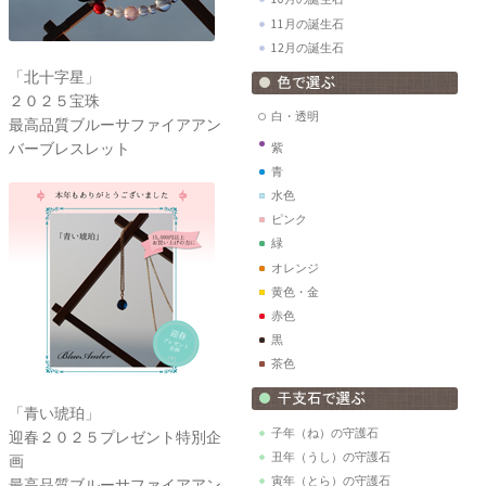
11月の誕生石
12月の誕生石
「北十字星」
２０２５宝珠
白・透明
最高品質ブルーサファイアアン
バーブレスレット
紫
青
水色
ピンク
緑
オレンジ
黄色・金
赤色
黒
茶色
「青い琥珀」
子年（ね）の守護石
迎春２０２５プレゼント特別企
丑年（うし）の守護石
画
寅年（とら）の守護石
最高品質ブルーサファイアアン