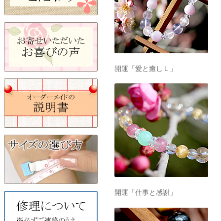
開運「愛と癒しＬ」
開運「仕事と感謝」