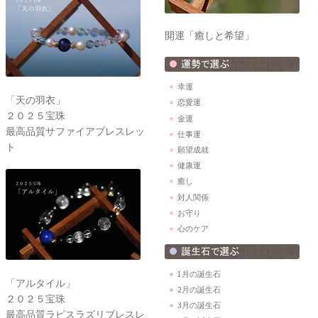
開運「癒しと希望」
幸運
「天の羽衣」
恋愛運
２０２５宝珠
金運
最高品質サファイアブレスレッ
仕事運
ト
願望成就
健康運
癒し
対人関係
お守り
心のケア
1月の誕生石
「アルタイル」
2月の誕生石
２０２５宝珠
3月の誕生石
最高品質ラピスラズリブレスレ