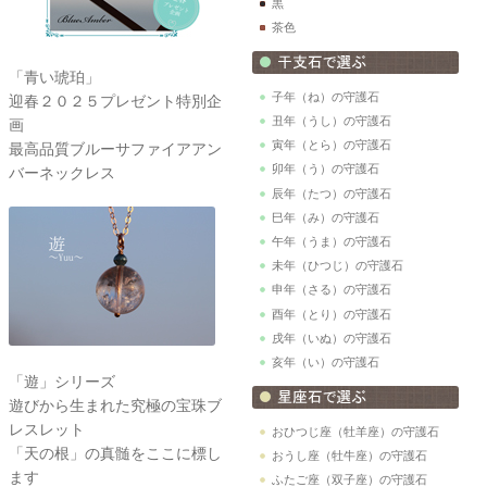
黒
茶色
「青い琥珀」
子年（ね）の守護石
迎春２０２５プレゼント特別企
丑年（うし）の守護石
画
寅年（とら）の守護石
最高品質ブルーサファイアアン
卯年（う）の守護石
バーネックレス
辰年（たつ）の守護石
巳年（み）の守護石
午年（うま）の守護石
未年（ひつじ）の守護石
申年（さる）の守護石
酉年（とり）の守護石
戌年（いぬ）の守護石
亥年（い）の守護石
「遊」シリーズ
遊びから生まれた究極の宝珠ブ
レスレット
おひつじ座（牡羊座）の守護石
「天の根」の真髄をここに標し
おうし座（牡牛座）の守護石
ます
ふたご座（双子座）の守護石