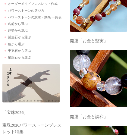
オーダーメイドブレスレット作成
パワーストーンの選び方
パワーストーンの意味・効果 一覧表
名前から選ぶ
運勢から選ぶ
誕生石から選ぶ
開運「お金と堅実」
色から選ぶ
干支石から選ぶ
星座石から選ぶ
「宝珠2026」
開運「お金と調和」
宝珠2026パワーストーンブレス
レット特集