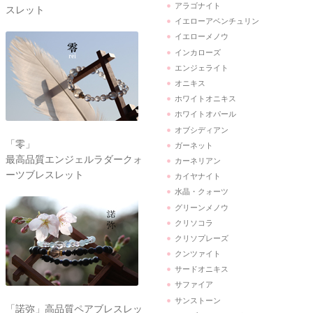
アラゴナイト
スレット
イエローアベンチュリン
イエローメノウ
インカローズ
エンジェライト
オニキス
ホワイトオニキス
ホワイトオパール
オブシディアン
「零」
ガーネット
最高品質エンジェルラダークォ
カーネリアン
ーツブレスレット
カイヤナイト
水晶・クォーツ
グリーンメノウ
クリソコラ
クリソプレーズ
クンツァイト
サードオニキス
サファイア
サンストーン
「諾弥」高品質ペアブレスレッ