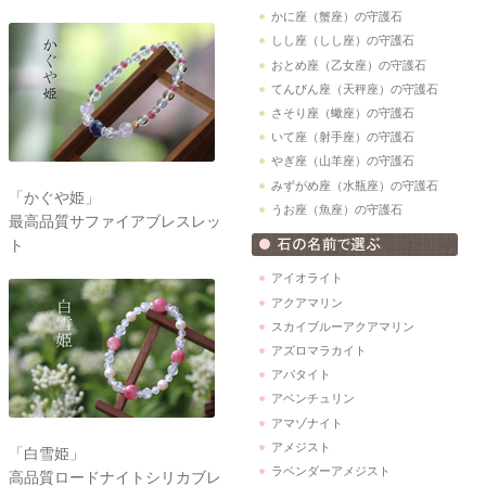
かに座（蟹座）の守護石
しし座（しし座）の守護石
おとめ座（乙女座）の守護石
てんびん座（天秤座）の守護石
さそり座（蠍座）の守護石
いて座（射手座）の守護石
やぎ座（山羊座）の守護石
みずがめ座（水瓶座）の守護石
「かぐや姫」
うお座（魚座）の守護石
最高品質サファイアブレスレッ
ト
アイオライト
アクアマリン
スカイブルーアクアマリン
アズロマラカイト
アパタイト
アベンチュリン
アマゾナイト
アメジスト
「白雪姫」
ラベンダーアメジスト
高品質ロードナイトシリカブレ