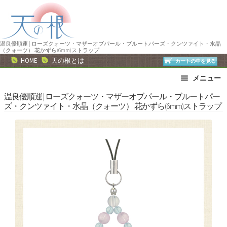
ナ
コ
ビ
ン
ゲ
テ
ー
ン
温良優順運 | ローズクォーツ・マザーオブパール・ブルートパーズ・クンツァイト・水晶
（クォーツ） 花かずら(6mm)ストラップ
シ
ツ
HOME
天の根とは
カートの中を見る
ョ
へ
メニュー
ン
ス
へ
キ
ブレスレット
ストラップ
温良優順運 | ローズクォーツ・マザーオブパール・ブルートパー
ズ・クンツァイト・水晶（クォーツ） 花かずら(6mm)ストラップ
ス
ッ
ネックレス
ピアス・イヤリング
キ
プ
リング
運勢で選ぶ
ッ
誕生石で選ぶ
色で選ぶ
プ
干支石で選ぶ
星座石で選ぶ
石の名前で選ぶ
パワーストーン一覧