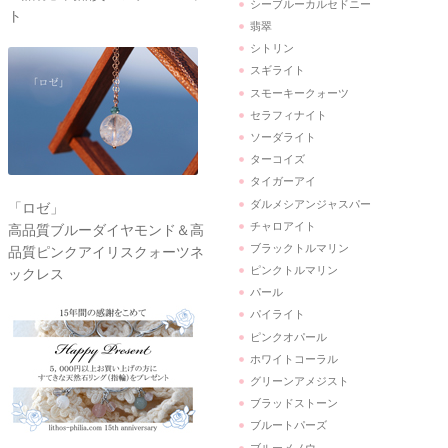
シーブルーカルセドニー
ト
翡翠
シトリン
スギライト
スモーキークォーツ
セラフィナイト
ソーダライト
ターコイズ
タイガーアイ
ダルメシアンジャスパー
「ロゼ」
チャロアイト
高品質ブルーダイヤモンド＆高
ブラックトルマリン
品質ピンクアイリスクォーツネ
ピンクトルマリン
ックレス
パール
パイライト
ピンクオパール
ホワイトコーラル
グリーンアメジスト
ブラッドストーン
ブルートパーズ
ブルーメノウ