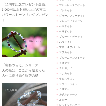
「15周年記念プレゼント企画」
ブルーレースアゲート
5,000円以上お買い上げの方に
プレナイト
パワーストーンリングプレゼン
グリーンフローライト
ト
フロスティクォーツ
ヘマタイト
ペリドット
ブルータイガーアイ
ハウライト
マザーオブパール
マラカイト
ブルームーンストーン
モスアゲート
「御あつらえ」シリーズ
モルガナイト
天の根は、ここから始まった
ユナカイト
人生に寄り添う軌跡の標
ラピスラズリ
ラブラドライト
ラリマー
ルチルクォーツ
ルビー
レッドジャスパー