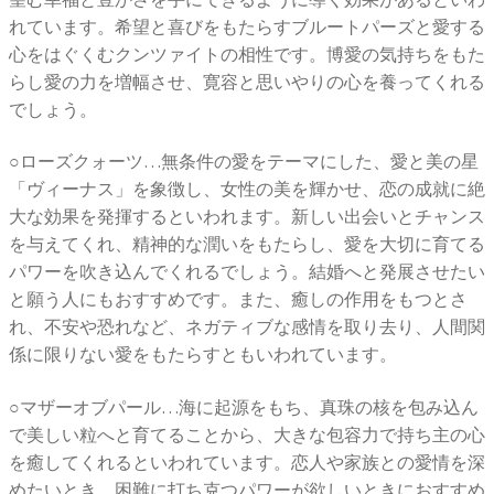
れています。希望と喜びをもたらすブルートパーズと愛する
心をはぐくむクンツァイトの相性です。博愛の気持ちをもた
らし愛の力を増幅させ、寛容と思いやりの心を養ってくれる
でしょう。
○ローズクォーツ…無条件の愛をテーマにした、愛と美の星
「ヴィーナス」を象徴し、女性の美を輝かせ、恋の成就に絶
大な効果を発揮するといわれます。新しい出会いとチャンス
を与えてくれ、精神的な潤いをもたらし、愛を大切に育てる
パワーを吹き込んでくれるでしょう。結婚へと発展させたい
と願う人にもおすすめです。また、癒しの作用をもつとさ
れ、不安や恐れなど、ネガティブな感情を取り去り、人間関
係に限りない愛をもたらすともいわれています。
○マザーオブパール…海に起源をもち、真珠の核を包み込ん
で美しい粒へと育てることから、大きな包容力で持ち主の心
を癒してくれるといわれています。恋人や家族との愛情を深
めたいとき、困難に打ち克つパワーが欲しいときにおすすめ