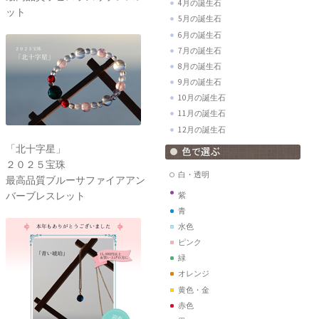
4月の誕生石
ット
5月の誕生石
6月の誕生石
7月の誕生石
8月の誕生石
9月の誕生石
10月の誕生石
11月の誕生石
12月の誕生石
「北十字星」
２０２５宝珠
白・透明
最高品質ブルーサファイアアン
バーブレスレット
紫
青
水色
ピンク
緑
オレンジ
黄色・金
赤色