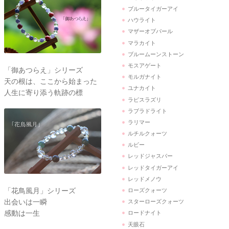
ブルータイガーアイ
ハウライト
マザーオブパール
マラカイト
ブルームーンストーン
モスアゲート
「御あつらえ」シリーズ
モルガナイト
天の根は、ここから始まった
ユナカイト
人生に寄り添う軌跡の標
ラピスラズリ
ラブラドライト
ラリマー
ルチルクォーツ
ルビー
レッドジャスパー
レッドタイガーアイ
レッドメノウ
「花鳥風月」シリーズ
ローズクォーツ
出会いは一瞬
スターローズクォーツ
感動は一生
ロードナイト
天眼石