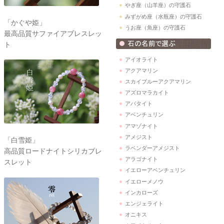
やぎ座（山羊座）の守護石
みずがめ座（水瓶座）の守護石
「かぐや姫」
うお座（魚座）の守護石
最高品質サファイアブレスレッ
ト
アイオライト
アクアマリン
スカイブルーアクアマリン
アズロマラカイト
アパタイト
アベンチュリン
アマゾナイト
アメジスト
「白雪姫」
ラベンダーアメジスト
高品質ロードナイトシリカブレ
アラゴナイト
スレット
イエローアベンチュリン
イエローメノウ
インカローズ
エンジェライト
オニキス