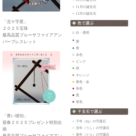
11月の誕生石
12月の誕生石
「北十字星」
２０２５宝珠
白・透明
最高品質ブルーサファイアアン
バーブレスレット
紫
青
水色
ピンク
緑
オレンジ
黄色・金
赤色
黒
茶色
「青い琥珀」
子年（ね）の守護石
迎春２０２５プレゼント特別企
丑年（うし）の守護石
画
寅年（とら）の守護石
最高品質ブルーサファイアアン