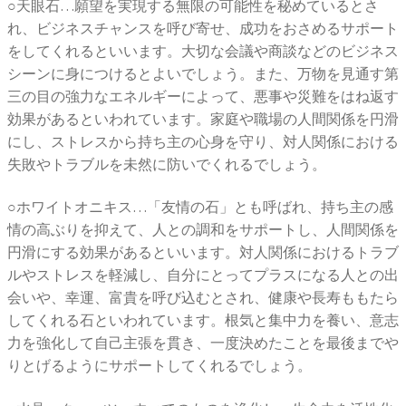
○天眼石…願望を実現する無限の可能性を秘めているとさ
れ、ビジネスチャンスを呼び寄せ、成功をおさめるサポート
をしてくれるといいます。大切な会議や商談などのビジネス
シーンに身につけるとよいでしょう。また、万物を見通す第
三の目の強力なエネルギーによって、悪事や災難をはね返す
効果があるといわれています。家庭や職場の人間関係を円滑
にし、ストレスから持ち主の心身を守り、対人関係における
失敗やトラブルを未然に防いでくれるでしょう。
○ホワイトオニキス…「友情の石」とも呼ばれ、持ち主の感
情の高ぶりを抑えて、人との調和をサポートし、人間関係を
円滑にする効果があるといいます。対人関係におけるトラブ
ルやストレスを軽減し、自分にとってプラスになる人との出
会いや、幸運、富貴を呼び込むとされ、健康や長寿ももたら
してくれる石といわれています。根気と集中力を養い、意志
力を強化して自己主張を貫き、一度決めたことを最後までや
りとげるようにサポートしてくれるでしょう。