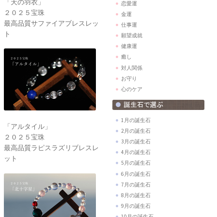
「天の羽衣」
恋愛運
２０２５宝珠
金運
最高品質サファイアブレスレッ
仕事運
ト
願望成就
健康運
癒し
対人関係
お守り
心のケア
1月の誕生石
「アルタイル」
2月の誕生石
２０２５宝珠
3月の誕生石
最高品質ラピスラズリブレスレ
4月の誕生石
ット
5月の誕生石
6月の誕生石
7月の誕生石
8月の誕生石
9月の誕生石
10月の誕生石