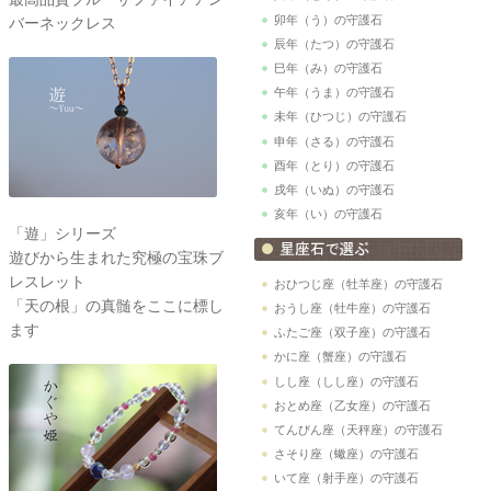
卯年（う）の守護石
バーネックレス
辰年（たつ）の守護石
巳年（み）の守護石
午年（うま）の守護石
未年（ひつじ）の守護石
申年（さる）の守護石
酉年（とり）の守護石
戌年（いぬ）の守護石
亥年（い）の守護石
「遊」シリーズ
遊びから生まれた究極の宝珠ブ
レスレット
おひつじ座（牡羊座）の守護石
「天の根」の真髄をここに標し
おうし座（牡牛座）の守護石
ます
ふたご座（双子座）の守護石
かに座（蟹座）の守護石
しし座（しし座）の守護石
おとめ座（乙女座）の守護石
てんびん座（天秤座）の守護石
さそり座（蠍座）の守護石
いて座（射手座）の守護石