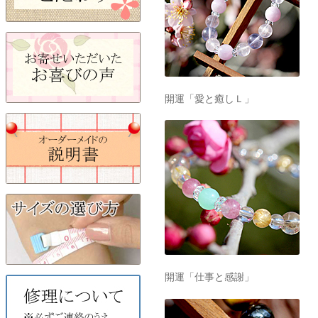
開運「愛と癒しＬ」
開運「仕事と感謝」