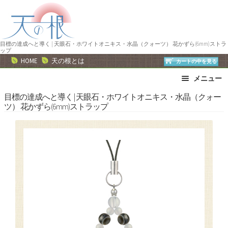
ナ
コ
ビ
ン
ゲ
テ
ー
ン
目標の達成へと導く | 天眼石・ホワイトオニキス・水晶（クォーツ） 花かずら(6mm)ストラ
ップ
シ
ツ
HOME
天の根とは
カートの中を見る
ョ
へ
メニュー
ン
ス
へ
キ
ブレスレット
ストラップ
目標の達成へと導く | 天眼石・ホワイトオニキス・水晶（クォー
ツ） 花かずら(6mm)ストラップ
ス
ッ
ネックレス
ピアス・イヤリング
キ
プ
リング
運勢で選ぶ
ッ
誕生石で選ぶ
色で選ぶ
プ
干支石で選ぶ
星座石で選ぶ
石の名前で選ぶ
パワーストーン一覧