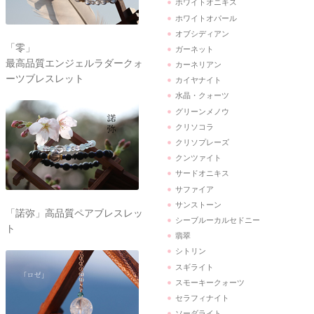
ホワイトオニキス
ホワイトオパール
オブシディアン
「零」
ガーネット
最高品質エンジェルラダークォ
カーネリアン
ーツブレスレット
カイヤナイト
水晶・クォーツ
グリーンメノウ
クリソコラ
クリソプレーズ
クンツァイト
サードオニキス
サファイア
サンストーン
「諾弥」高品質ペアブレスレッ
シーブルーカルセドニー
ト
翡翠
シトリン
スギライト
スモーキークォーツ
セラフィナイト
ソーダライト