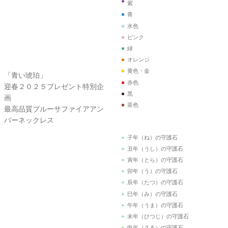
画
ピンク
最高品質ブルーサファイアアン
緑
バーネックレス
オレンジ
黄色・金
赤色
黒
茶色
子年（ね）の守護石
丑年（うし）の守護石
寅年（とら）の守護石
卯年（う）の守護石
辰年（たつ）の守護石
「遊」シリーズ
巳年（み）の守護石
遊びから生まれた究極の宝珠ブ
午年（うま）の守護石
レスレット
未年（ひつじ）の守護石
「天の根」の真髄をここに標し
申年（さる）の守護石
ます
酉年（とり）の守護石
戌年（いぬ）の守護石