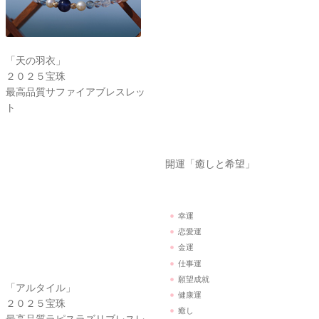
「天の羽衣」
２０２５宝珠
最高品質サファイアブレスレッ
ト
開運「癒しと希望」
幸運
恋愛運
「アルタイル」
金運
２０２５宝珠
仕事運
最高品質ラピスラズリブレスレ
願望成就
ット
健康運
癒し
対人関係
お守り
心のケア