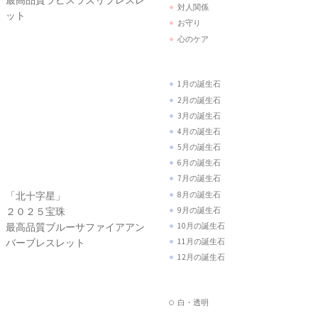
1月の誕生石
2月の誕生石
「北十字星」
3月の誕生石
２０２５宝珠
4月の誕生石
最高品質ブルーサファイアアン
5月の誕生石
バーブレスレット
6月の誕生石
7月の誕生石
8月の誕生石
9月の誕生石
10月の誕生石
11月の誕生石
12月の誕生石
白・透明
紫
「青い琥珀」
青
迎春２０２５プレゼント特別企
水色