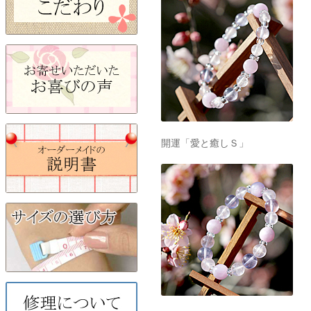
開運「愛と癒しＳ」
開運「愛と癒しＬ」