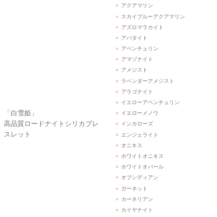
アパタイト
アベンチュリン
「白雪姫」
アマゾナイト
高品質ロードナイトシリカブレ
アメジスト
スレット
ラベンダーアメジスト
アラゴナイト
イエローアベンチュリン
イエローメノウ
インカローズ
エンジェライト
オニキス
ホワイトオニキス
ホワイトオパール
オブシディアン
ガーネット
「零」
カーネリアン
最高品質エンジェルラダークォ
カイヤナイト
ーツブレスレット
水晶・クォーツ
グリーンメノウ
クリソコラ