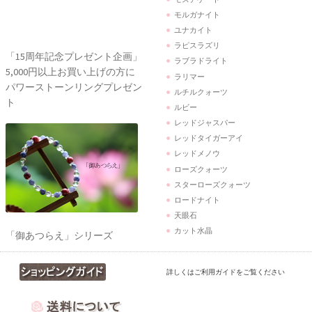
ラピスラズリ
ラブラドライト
ラリマー
ルチルクォーツ
ルビー
レッドジャスパー
レッドタイガーアイ
「御あつらえ」シリーズ
レッドメノウ
天の根は、ここから始まった
ローズクォーツ
人生に寄り添う軌跡の標
スターローズクォーツ
ロードナイト
天眼石
カット水晶
詳しくはご利用ガイドをご覧ください
8,800円（税込）以上のご注文で
送料
無料
！