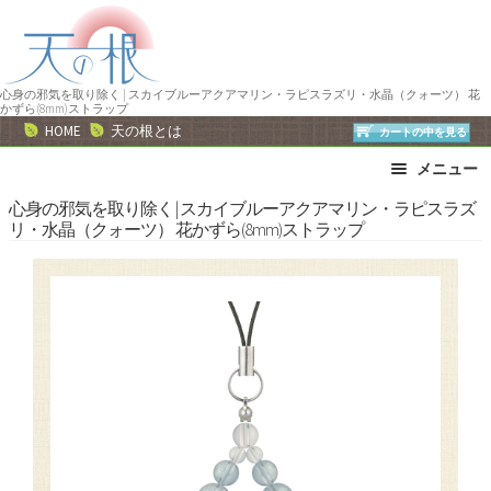
ナ
コ
ビ
ン
ゲ
テ
ー
ン
心身の邪気を取り除く | スカイブルーアクアマリン・ラピスラズリ・水晶（クォーツ） 花
かずら(8mm)ストラップ
シ
ツ
HOME
天の根とは
カートの中を見る
ョ
へ
メニュー
ン
ス
へ
キ
ブレスレット
ストラップ
心身の邪気を取り除く | スカイブルーアクアマリン・ラピスラズ
リ・水晶（クォーツ） 花かずら(8mm)ストラップ
ス
ッ
ネックレス
ピアス・イヤリング
キ
プ
リング
運勢で選ぶ
ッ
誕生石で選ぶ
色で選ぶ
プ
干支石で選ぶ
星座石で選ぶ
石の名前で選ぶ
パワーストーン一覧