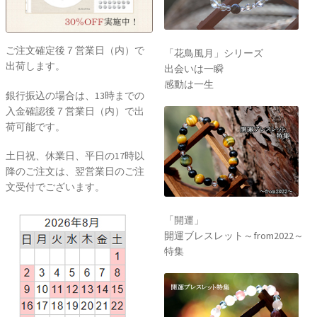
「花鳥風月」シリーズ
出会いは一瞬
感動は一生
ご注文確定後７営業日（内）で
出荷します。
銀行振込の場合は、13時までの
入金確認後７営業日（内）で出
荷可能です。
土日祝、休業日、平日の17時以
降のご注文は、翌営業日のご注
「開運」
文受付でございます。
開運ブレスレット～from2022～
特集