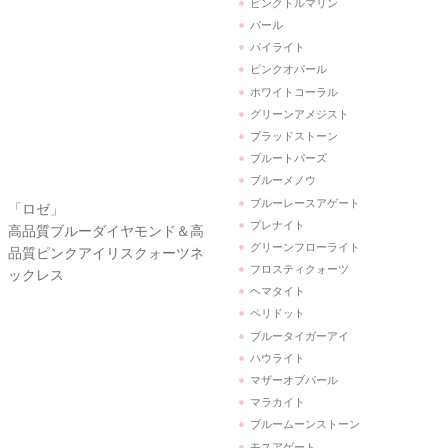
ピンクオパール
「ロゼ」
ホワイトコーラル
高品質ブルーダイヤモンド＆高
グリーンアメジスト
品質ピンクアイリスクォーツネ
ブラッドストーン
ックレス
ブルートパーズ
ブルーメノウ
ブルーレースアゲート
プレナイト
グリーンフローライト
フロスティクォーツ
ヘマタイト
ペリドット
ブルータイガーアイ
ハウライト
マザーオブパール
マラカイト
「15周年記念プレゼント企画」
ブルームーンストーン
5,000円以上お買い上げの方に
モスアゲート
パワーストーンリングプレゼン
モルガナイト
ト
ユナカイト