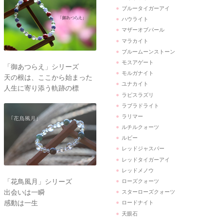
ブルータイガーアイ
ハウライト
マザーオブパール
マラカイト
ブルームーンストーン
モスアゲート
「御あつらえ」シリーズ
モルガナイト
天の根は、ここから始まった
ユナカイト
人生に寄り添う軌跡の標
ラピスラズリ
ラブラドライト
ラリマー
ルチルクォーツ
ルビー
レッドジャスパー
レッドタイガーアイ
レッドメノウ
「花鳥風月」シリーズ
ローズクォーツ
出会いは一瞬
スターローズクォーツ
感動は一生
ロードナイト
天眼石