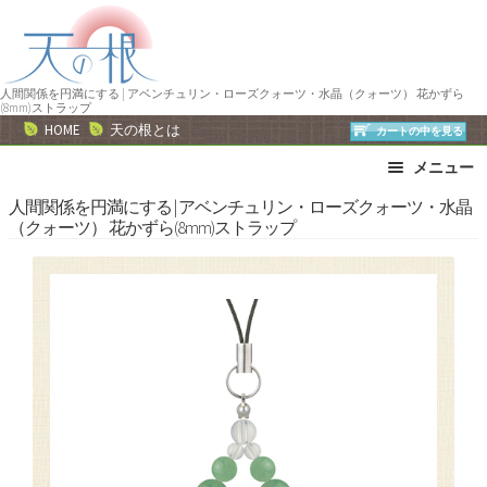
ナ
コ
ビ
ン
ゲ
テ
ー
ン
人間関係を円満にする | アベンチュリン・ローズクォーツ・水晶（クォーツ） 花かずら
(8mm)ストラップ
シ
ツ
HOME
天の根とは
カートの中を見る
ョ
へ
メニュー
ン
ス
へ
キ
ブレスレット
ストラップ
人間関係を円満にする | アベンチュリン・ローズクォーツ・水晶
（クォーツ） 花かずら(8mm)ストラップ
ス
ッ
ネックレス
ピアス・イヤリング
キ
プ
リング
運勢で選ぶ
ッ
誕生石で選ぶ
色で選ぶ
プ
干支石で選ぶ
星座石で選ぶ
石の名前で選ぶ
パワーストーン一覧