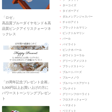
ターコイズ
タイガーアイ
ダルメシアンジャスパー
「ロゼ」
チャロアイト
高品質ブルーダイヤモンド＆高
ブラックトルマリン
品質ピンクアイリスクォーツネ
ピンクトルマリン
ックレス
パール
パイライト
ピンクオパール
ホワイトコーラル
グリーンアメジスト
ブラッドストーン
ブルートパーズ
ブルーメノウ
「15周年記念プレゼント企画」
ブルーレースアゲート
5,000円以上お買い上げの方に
プレナイト
パワーストーンリングプレゼン
グリーンフローライト
ト
フロスティクォーツ
ヘマタイト
ペリドット