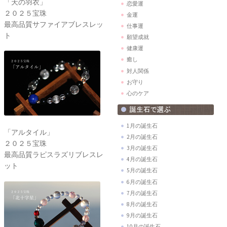
「天の羽衣」
恋愛運
２０２５宝珠
金運
最高品質サファイアブレスレッ
仕事運
ト
願望成就
健康運
癒し
対人関係
お守り
心のケア
1月の誕生石
「アルタイル」
2月の誕生石
２０２５宝珠
3月の誕生石
最高品質ラピスラズリブレスレ
4月の誕生石
ット
5月の誕生石
6月の誕生石
7月の誕生石
8月の誕生石
9月の誕生石
10月の誕生石