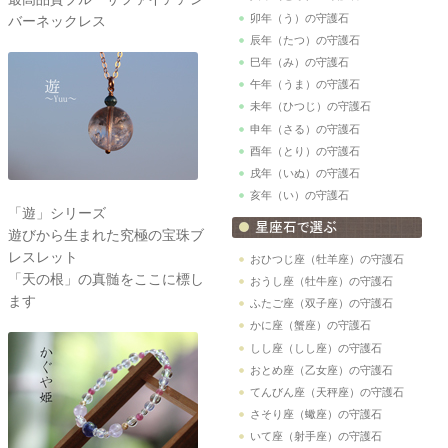
卯年（う）の守護石
バーネックレス
辰年（たつ）の守護石
巳年（み）の守護石
午年（うま）の守護石
未年（ひつじ）の守護石
申年（さる）の守護石
酉年（とり）の守護石
戌年（いぬ）の守護石
亥年（い）の守護石
「遊」シリーズ
遊びから生まれた究極の宝珠ブ
レスレット
おひつじ座（牡羊座）の守護石
「天の根」の真髄をここに標し
おうし座（牡牛座）の守護石
ます
ふたご座（双子座）の守護石
かに座（蟹座）の守護石
しし座（しし座）の守護石
おとめ座（乙女座）の守護石
てんびん座（天秤座）の守護石
さそり座（蠍座）の守護石
いて座（射手座）の守護石