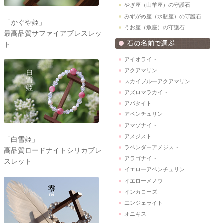
やぎ座（山羊座）の守護石
みずがめ座（水瓶座）の守護石
「かぐや姫」
うお座（魚座）の守護石
最高品質サファイアブレスレッ
ト
アイオライト
アクアマリン
スカイブルーアクアマリン
アズロマラカイト
アパタイト
アベンチュリン
アマゾナイト
アメジスト
「白雪姫」
ラベンダーアメジスト
高品質ロードナイトシリカブレ
アラゴナイト
スレット
イエローアベンチュリン
イエローメノウ
インカローズ
エンジェライト
オニキス