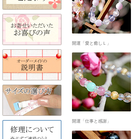
開運「愛と癒しＬ」
開運「仕事と感謝」