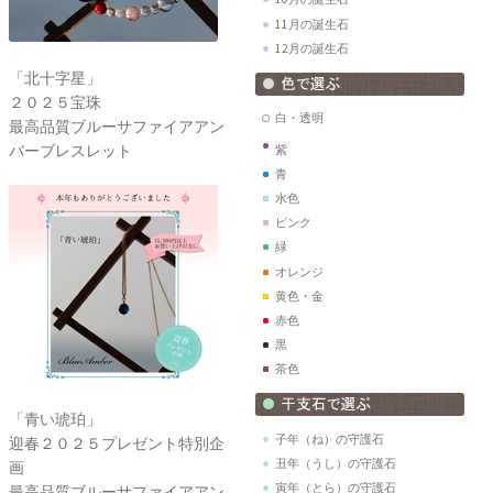
11月の誕生石
12月の誕生石
「北十字星」
２０２５宝珠
白・透明
最高品質ブルーサファイアアン
バーブレスレット
紫
青
水色
ピンク
緑
オレンジ
黄色・金
赤色
黒
茶色
「青い琥珀」
子年（ね）の守護石
迎春２０２５プレゼント特別企
丑年（うし）の守護石
画
寅年（とら）の守護石
最高品質ブルーサファイアアン