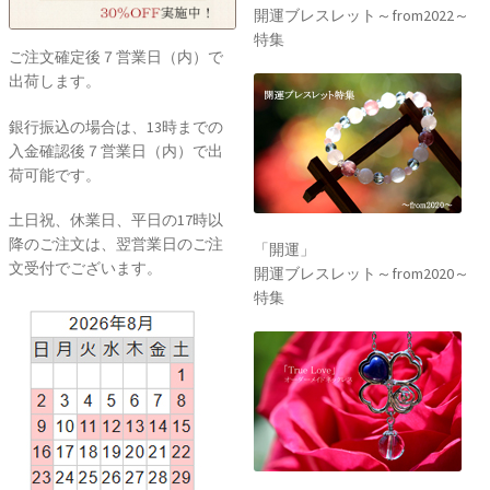
開運ブレスレット～from2022～
特集
ご注文確定後７営業日（内）で
出荷します。
銀行振込の場合は、13時までの
入金確認後７営業日（内）で出
荷可能です。
土日祝、休業日、平日の17時以
降のご注文は、翌営業日のご注
「開運」
文受付でございます。
開運ブレスレット～from2020～
特集