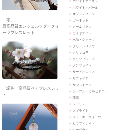
ホワイトオニキス
ホワイトオパール
オブシディアン
「零」
ガーネット
最高品質エンジェルラダークォ
カーネリアン
ーツブレスレット
カイヤナイト
水晶・クォーツ
グリーンメノウ
クリソコラ
クリソプレーズ
クンツァイト
サードオニキス
サファイア
サンストーン
「諾弥」高品質ペアブレスレッ
シーブルーカルセドニー
ト
翡翠
シトリン
スギライト
スモーキークォーツ
セラフィナイト
ソーダライト