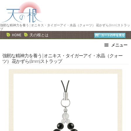
ナ
コ
ビ
ン
ゲ
テ
ー
ン
強靭な精神力を養う | オニキス・タイガーアイ・水晶（クォーツ） 花かずら(8mm)ストラッ
プ
シ
ツ
HOME
天の根とは
カートの中を見る
ョ
へ
メニュー
ン
ス
へ
キ
ブレスレット
ストラップ
強靭な精神力を養う | オニキス・タイガーアイ・水晶（クォー
ツ） 花かずら(8mm)ストラップ
ス
ッ
ネックレス
ピアス・イヤリング
キ
プ
リング
運勢で選ぶ
ッ
誕生石で選ぶ
色で選ぶ
プ
干支石で選ぶ
星座石で選ぶ
石の名前で選ぶ
パワーストーン一覧