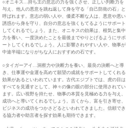
○オニキス…持ち主の意志の力を強くさせ、正しい判断力を
与え、他人の悪意を跳ね返して身を守る「自己防衛の石」と
呼ばれます。意志の弱い人や、優柔不断な人は、悪意や悪い
誘惑から身を守り、自分の意志を強くもてるようにサポート
してくれるでしょう。また、オニキスの効果は、根気と集中
力を養い、一度決めたことを最後までやりとげるようにサポ
ートしてくれるでしょう。人に影響されやすい人や、物事が
中途半端になりがちな人におすすめの石です。
○タイガーアイ…洞察力や決断力を養い、最良の決断へと導
き、仕事運や金運を高めて願望の成就をサポートしてくれる
効果があるといわれています。古代エジプトでは、虎の目は
すべてを見通すとして、神々の像の眼の部分に使用されてい
ます。広い視野を持たせ、物事の本質を見極める力を与え、
成功へと導いてくれるでしょう。古くから、富を引き寄せ、
ビジネスの成功をつかさどるといわれてきました。信頼でき
る協力者や助言者を探す効果も期待できます。