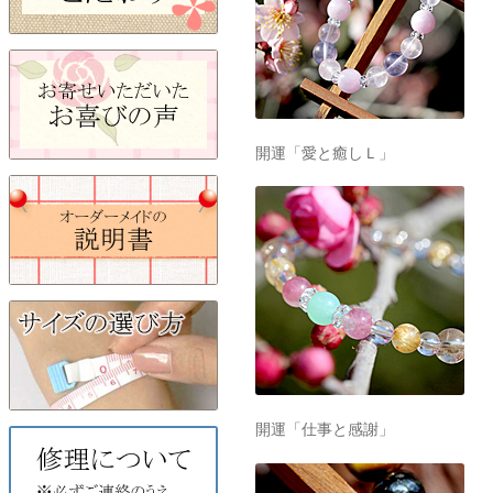
開運「愛と癒しＬ」
開運「仕事と感謝」