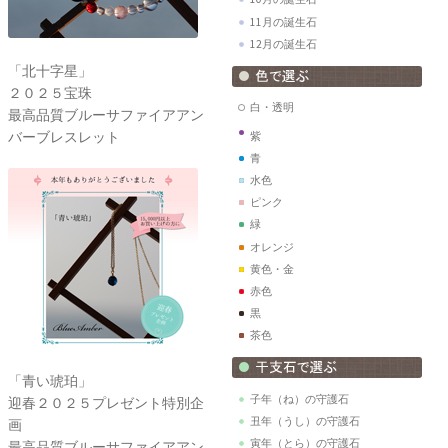
11月の誕生石
12月の誕生石
「北十字星」
２０２５宝珠
白・透明
最高品質ブルーサファイアアン
バーブレスレット
紫
青
水色
ピンク
緑
オレンジ
黄色・金
赤色
黒
茶色
「青い琥珀」
子年（ね）の守護石
迎春２０２５プレゼント特別企
丑年（うし）の守護石
画
寅年（とら）の守護石
最高品質ブルーサファイアアン