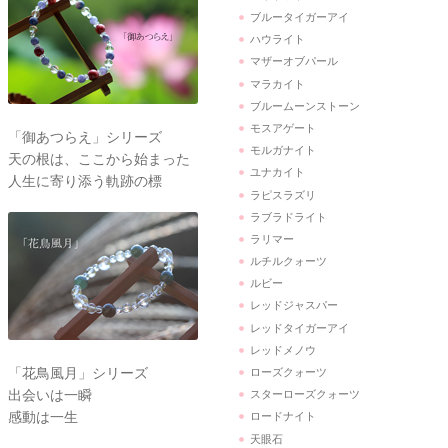
ブルータイガーアイ
ハウライト
マザーオブパール
マラカイト
ブルームーンストーン
モスアゲート
「御あつらえ」シリーズ
モルガナイト
天の根は、ここから始まった
ユナカイト
人生に寄り添う軌跡の標
ラピスラズリ
ラブラドライト
ラリマー
ルチルクォーツ
ルビー
レッドジャスパー
レッドタイガーアイ
レッドメノウ
「花鳥風月」シリーズ
ローズクォーツ
出会いは一瞬
スターローズクォーツ
感動は一生
ロードナイト
天眼石