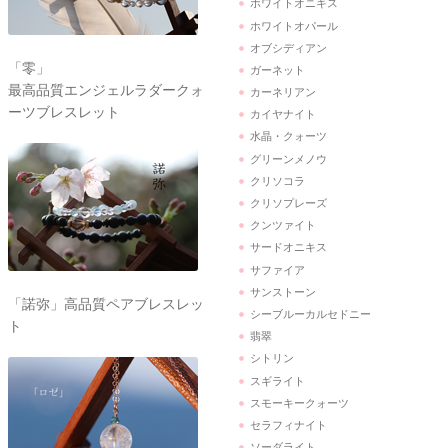
ホワイトオニキス
ホワイトオパール
オブシディアン
「零」
ガーネット
最高品質エンジェルラダークォ
カーネリアン
ーツブレスレット
カイヤナイト
水晶・クォーツ
グリーンメノウ
クリソコラ
クリソプレーズ
クンツァイト
サードオニキス
サファイア
サンストーン
「諾弥」高品質ペアブレスレッ
シーブルーカルセドニー
ト
翡翠
シトリン
スギライト
スモーキークォーツ
セラフィナイト
ソーダライト