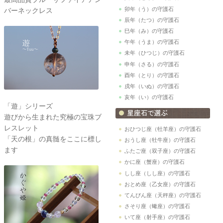
卯年（う）の守護石
バーネックレス
辰年（たつ）の守護石
巳年（み）の守護石
午年（うま）の守護石
未年（ひつじ）の守護石
申年（さる）の守護石
酉年（とり）の守護石
戌年（いぬ）の守護石
亥年（い）の守護石
「遊」シリーズ
遊びから生まれた究極の宝珠ブ
レスレット
おひつじ座（牡羊座）の守護石
「天の根」の真髄をここに標し
おうし座（牡牛座）の守護石
ます
ふたご座（双子座）の守護石
かに座（蟹座）の守護石
しし座（しし座）の守護石
おとめ座（乙女座）の守護石
てんびん座（天秤座）の守護石
さそり座（蠍座）の守護石
いて座（射手座）の守護石