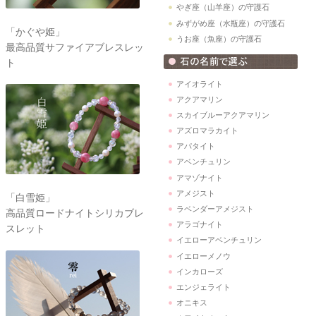
やぎ座（山羊座）の守護石
みずがめ座（水瓶座）の守護石
「かぐや姫」
うお座（魚座）の守護石
最高品質サファイアブレスレッ
ト
アイオライト
アクアマリン
スカイブルーアクアマリン
アズロマラカイト
アパタイト
アベンチュリン
アマゾナイト
アメジスト
「白雪姫」
ラベンダーアメジスト
高品質ロードナイトシリカブレ
アラゴナイト
スレット
イエローアベンチュリン
イエローメノウ
インカローズ
エンジェライト
オニキス