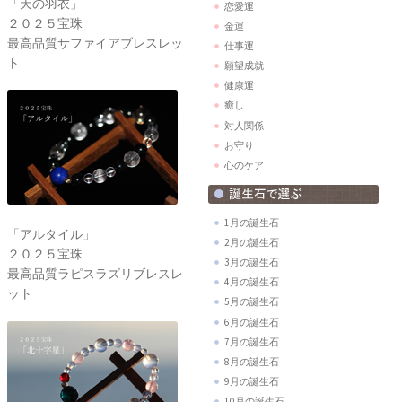
「天の羽衣」
恋愛運
２０２５宝珠
金運
最高品質サファイアブレスレッ
仕事運
ト
願望成就
健康運
癒し
対人関係
お守り
心のケア
1月の誕生石
「アルタイル」
2月の誕生石
２０２５宝珠
3月の誕生石
最高品質ラピスラズリブレスレ
4月の誕生石
ット
5月の誕生石
6月の誕生石
7月の誕生石
8月の誕生石
9月の誕生石
10月の誕生石