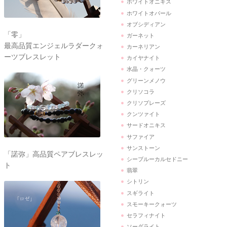
ホワイトオニキス
ホワイトオパール
オブシディアン
「零」
ガーネット
最高品質エンジェルラダークォ
カーネリアン
ーツブレスレット
カイヤナイト
水晶・クォーツ
グリーンメノウ
クリソコラ
クリソプレーズ
クンツァイト
サードオニキス
サファイア
サンストーン
「諾弥」高品質ペアブレスレッ
シーブルーカルセドニー
ト
翡翠
シトリン
スギライト
スモーキークォーツ
セラフィナイト
ソーダライト