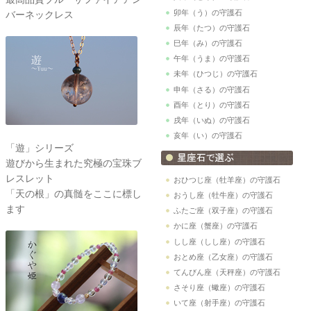
卯年（う）の守護石
バーネックレス
辰年（たつ）の守護石
巳年（み）の守護石
午年（うま）の守護石
未年（ひつじ）の守護石
申年（さる）の守護石
酉年（とり）の守護石
戌年（いぬ）の守護石
亥年（い）の守護石
「遊」シリーズ
遊びから生まれた究極の宝珠ブ
レスレット
おひつじ座（牡羊座）の守護石
「天の根」の真髄をここに標し
おうし座（牡牛座）の守護石
ます
ふたご座（双子座）の守護石
かに座（蟹座）の守護石
しし座（しし座）の守護石
おとめ座（乙女座）の守護石
てんびん座（天秤座）の守護石
さそり座（蠍座）の守護石
いて座（射手座）の守護石