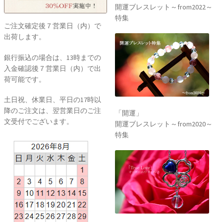
開運ブレスレット～from2022～
特集
ご注文確定後７営業日（内）で
出荷します。
銀行振込の場合は、13時までの
入金確認後７営業日（内）で出
荷可能です。
土日祝、休業日、平日の17時以
降のご注文は、翌営業日のご注
「開運」
文受付でございます。
開運ブレスレット～from2020～
特集