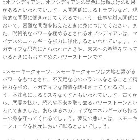
○オブシディアン…オブシディアンの黒色には魔よけの効果
があるといわれています。人間関係によるトラブルなど、現
実的な問題に働きかけてくれるでしょう。仕事や対人関係に
おいて、困難な問題を抱えたときに身につけてください。ま
た、呪術的なパワーを秘めるとされるオブシディアンは、マ
イナスのエネルギーを強力に浄化するといわれています。ネ
ガティブな思考にとらわれたときや、未来への希望を失って
いるときにもおすすめのパワーストーンです。
○スモーキークォーツ…スモーキークォーツは大地と繋がる
パワーをもつとされ、不安定な心のバランスをとることで精
神力を強め、ネガティブな感情を緩和させてくれるでしょ
う。不注意によるミスをなくすともいわれています。古くか
ら、悪霊を払い、恐れや不安を取り去るパワーストーンとい
われてきました。あらゆるネガティブなエネルギーから持ち
主の身を守ってくれるでしょう。夢見の悪い人は、スモーキ
ークォーツを枕元において眠るとよいでしょう。