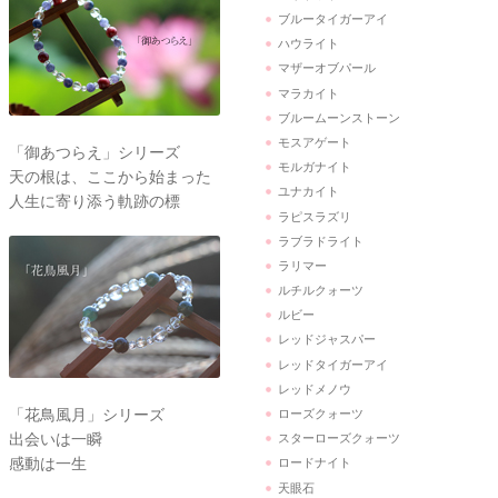
ブルータイガーアイ
ハウライト
マザーオブパール
マラカイト
ブルームーンストーン
モスアゲート
「御あつらえ」シリーズ
モルガナイト
天の根は、ここから始まった
ユナカイト
人生に寄り添う軌跡の標
ラピスラズリ
ラブラドライト
ラリマー
ルチルクォーツ
ルビー
レッドジャスパー
レッドタイガーアイ
レッドメノウ
「花鳥風月」シリーズ
ローズクォーツ
出会いは一瞬
スターローズクォーツ
感動は一生
ロードナイト
天眼石