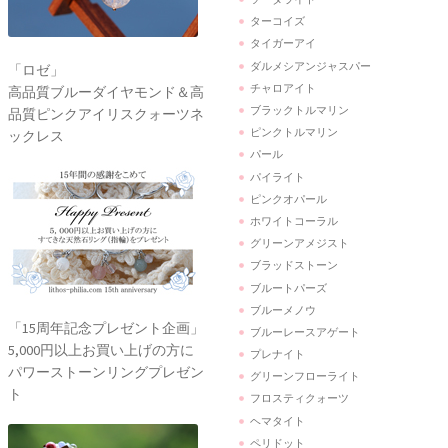
ターコイズ
タイガーアイ
ダルメシアンジャスパー
「ロゼ」
チャロアイト
高品質ブルーダイヤモンド＆高
ブラックトルマリン
品質ピンクアイリスクォーツネ
ピンクトルマリン
ックレス
パール
パイライト
ピンクオパール
ホワイトコーラル
グリーンアメジスト
ブラッドストーン
ブルートパーズ
ブルーメノウ
「15周年記念プレゼント企画」
ブルーレースアゲート
5,000円以上お買い上げの方に
プレナイト
パワーストーンリングプレゼン
グリーンフローライト
ト
フロスティクォーツ
ヘマタイト
ペリドット