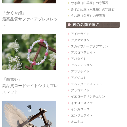
やぎ座（山羊座）の守護石
みずがめ座（水瓶座）の守護石
「かぐや姫」
うお座（魚座）の守護石
最高品質サファイアブレスレッ
ト
アイオライト
アクアマリン
スカイブルーアクアマリン
アズロマラカイト
アパタイト
アベンチュリン
アマゾナイト
アメジスト
「白雪姫」
ラベンダーアメジスト
高品質ロードナイトシリカブレ
アラゴナイト
スレット
イエローアベンチュリン
イエローメノウ
インカローズ
エンジェライト
オニキス