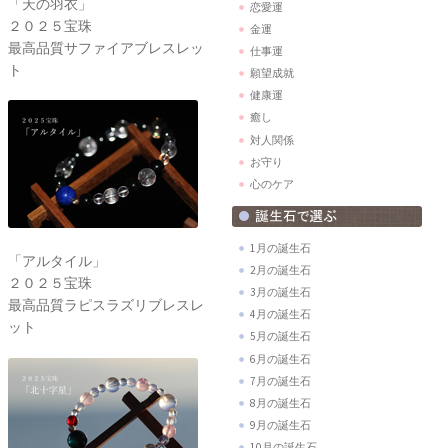
「天の羽衣」
恋愛運
２０２５宝珠
金運
最高品質サファイアブレスレッ
仕事運
ト
願望成就
健康運
癒し
対人関係
お守り
心のケア
1月の誕生石
「アルタイル」
2月の誕生石
２０２５宝珠
3月の誕生石
最高品質ラピスラズリブレスレ
4月の誕生石
ット
5月の誕生石
6月の誕生石
7月の誕生石
8月の誕生石
9月の誕生石
10月の誕生石