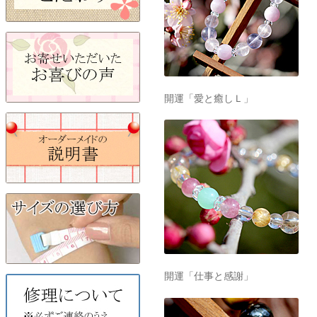
開運「愛と癒しＬ」
開運「仕事と感謝」