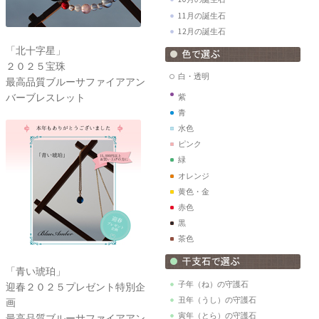
11月の誕生石
12月の誕生石
「北十字星」
２０２５宝珠
白・透明
最高品質ブルーサファイアアン
バーブレスレット
紫
青
水色
ピンク
緑
オレンジ
黄色・金
赤色
黒
茶色
「青い琥珀」
子年（ね）の守護石
迎春２０２５プレゼント特別企
丑年（うし）の守護石
画
寅年（とら）の守護石
最高品質ブルーサファイアアン