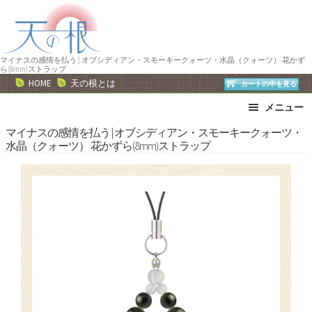
ナ
コ
ビ
ン
ゲ
テ
ー
ン
マイナスの感情を払う | オブシディアン・スモーキークォーツ・水晶（クォーツ） 花かず
ら(8mm)ストラップ
シ
ツ
HOME
天の根とは
カートの中を見る
ョ
へ
メニュー
ン
ス
へ
キ
ブレスレット
ストラップ
マイナスの感情を払う | オブシディアン・スモーキークォーツ・
水晶（クォーツ） 花かずら(8mm)ストラップ
ス
ッ
ネックレス
ピアス・イヤリング
キ
プ
リング
運勢で選ぶ
ッ
誕生石で選ぶ
色で選ぶ
プ
干支石で選ぶ
星座石で選ぶ
石の名前で選ぶ
パワーストーン一覧