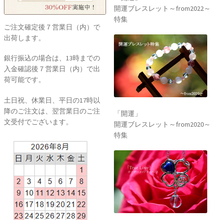
開運ブレスレット～from2022～
特集
ご注文確定後７営業日（内）で
出荷します。
銀行振込の場合は、13時までの
入金確認後７営業日（内）で出
荷可能です。
土日祝、休業日、平日の17時以
降のご注文は、翌営業日のご注
「開運」
文受付でございます。
開運ブレスレット～from2020～
特集