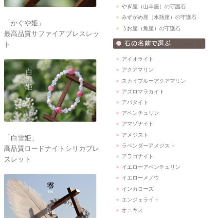
やぎ座（山羊座）の守護石
みずがめ座（水瓶座）の守護石
「かぐや姫」
うお座（魚座）の守護石
最高品質サファイアブレスレッ
ト
アイオライト
アクアマリン
スカイブルーアクアマリン
アズロマラカイト
アパタイト
アベンチュリン
アマゾナイト
アメジスト
「白雪姫」
ラベンダーアメジスト
高品質ロードナイトシリカブレ
アラゴナイト
スレット
イエローアベンチュリン
イエローメノウ
インカローズ
エンジェライト
オニキス