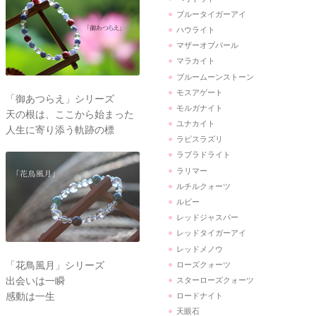
ブルータイガーアイ
ハウライト
マザーオブパール
マラカイト
ブルームーンストーン
モスアゲート
「御あつらえ」シリーズ
モルガナイト
天の根は、ここから始まった
ユナカイト
人生に寄り添う軌跡の標
ラピスラズリ
ラブラドライト
ラリマー
ルチルクォーツ
ルビー
レッドジャスパー
レッドタイガーアイ
レッドメノウ
「花鳥風月」シリーズ
ローズクォーツ
出会いは一瞬
スターローズクォーツ
感動は一生
ロードナイト
天眼石