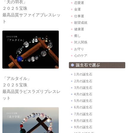
「天の羽衣」
恋愛運
２０２５宝珠
金運
最高品質サファイアブレスレッ
仕事運
ト
願望成就
健康運
癒し
対人関係
お守り
心のケア
1月の誕生石
「アルタイル」
2月の誕生石
２０２５宝珠
3月の誕生石
最高品質ラピスラズリブレスレ
4月の誕生石
ット
5月の誕生石
6月の誕生石
7月の誕生石
8月の誕生石
9月の誕生石