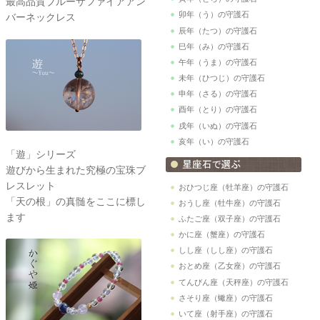
最高品質ブルーサファイアアン
卯年（う）の守護石
バーネックレス
辰年（たつ）の守護石
巳年（み）の守護石
午年（うま）の守護石
未年（ひつじ）の守護石
申年（さる）の守護石
酉年（とり）の守護石
戌年（いぬ）の守護石
亥年（い）の守護石
「遊」シリーズ
遊びから生まれた究極の宝珠ブ
レスレット
おひつじ座（牡羊座）の守護石
「天の根」の真髄をここに標し
おうし座（牡牛座）の守護石
ます
ふたご座（双子座）の守護石
かに座（蟹座）の守護石
しし座（しし座）の守護石
おとめ座（乙女座）の守護石
てんびん座（天秤座）の守護石
さそり座（蠍座）の守護石
いて座（射手座）の守護石