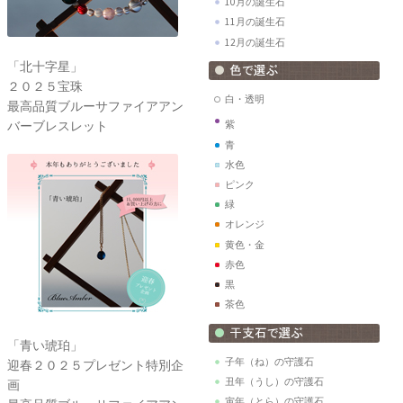
10月の誕生石
11月の誕生石
12月の誕生石
「北十字星」
２０２５宝珠
白・透明
最高品質ブルーサファイアアン
バーブレスレット
紫
青
水色
ピンク
緑
オレンジ
黄色・金
赤色
黒
茶色
「青い琥珀」
子年（ね）の守護石
迎春２０２５プレゼント特別企
丑年（うし）の守護石
画
寅年（とら）の守護石