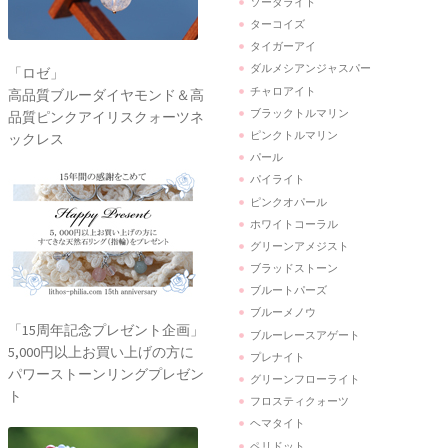
ソーダライト
ターコイズ
タイガーアイ
ダルメシアンジャスパー
「ロゼ」
チャロアイト
高品質ブルーダイヤモンド＆高
ブラックトルマリン
品質ピンクアイリスクォーツネ
ピンクトルマリン
ックレス
パール
パイライト
ピンクオパール
ホワイトコーラル
グリーンアメジスト
ブラッドストーン
ブルートパーズ
ブルーメノウ
「15周年記念プレゼント企画」
ブルーレースアゲート
5,000円以上お買い上げの方に
プレナイト
パワーストーンリングプレゼン
グリーンフローライト
ト
フロスティクォーツ
ヘマタイト
ペリドット