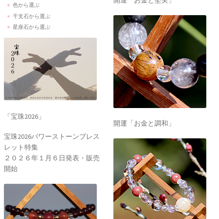
開運「お金と堅実」
色から選ぶ
干支石から選ぶ
星座石から選ぶ
「宝珠2026」
開運「お金と調和」
宝珠2026パワーストーンブレス
レット特集
２０２６年１月６日発表・販売
開始