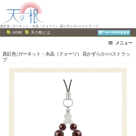
ナ
コ
ビ
ン
ゲ
テ
ー
ン
真紅色 | ガーネット・水晶（クォーツ） 花かずら(8mm)ストラップ
HOME
天の根とは
カートの中を見る
シ
ツ
ョ
へ
メニュー
ン
ス
ブレスレット
ストラップ
真紅色 | ガーネット・水晶（クォーツ） 花かずら(8mm)ストラッ
へ
キ
プ
ネックレス
ピアス・イヤリング
ス
ッ
リング
運勢で選ぶ
キ
プ
ッ
誕生石で選ぶ
色で選ぶ
プ
干支石で選ぶ
星座石で選ぶ
石の名前で選ぶ
パワーストーン一覧