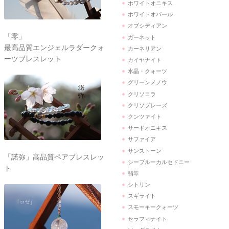
ホワイトオニキス
ホワイトオパール
オブシディアン
「零」
ガーネット
最高品質エンジェルラダークォ
カーネリアン
ーツブレスレット
カイヤナイト
水晶・クォーツ
グリーンメノウ
クリソコラ
クリソプレーズ
クンツァイト
サードオニキス
サファイア
サンストーン
「諾弥」高品質ペアブレスレッ
シーブルーカルセドニー
ト
翡翠
シトリン
スギライト
スモーキークォーツ
セラフィナイト