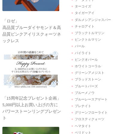
ターコイズ
タイガーアイ
ダルメシアンジャスパー
「ロゼ」
チャロアイト
高品質ブルーダイヤモンド＆高
ブラックトルマリン
品質ピンクアイリスクォーツネ
ピンクトルマリン
ックレス
パール
パイライト
ピンクオパール
ホワイトコーラル
グリーンアメジスト
ブラッドストーン
ブルートパーズ
ブルーメノウ
「15周年記念プレゼント企画」
ブルーレースアゲート
5,000円以上お買い上げの方に
プレナイト
パワーストーンリングプレゼン
グリーンフローライト
ト
フロスティクォーツ
ヘマタイト
ペリドット