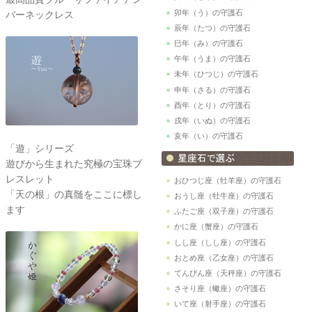
卯年（う）の守護石
バーネックレス
辰年（たつ）の守護石
巳年（み）の守護石
午年（うま）の守護石
未年（ひつじ）の守護石
申年（さる）の守護石
酉年（とり）の守護石
戌年（いぬ）の守護石
亥年（い）の守護石
「遊」シリーズ
遊びから生まれた究極の宝珠ブ
レスレット
おひつじ座（牡羊座）の守護石
「天の根」の真髄をここに標し
おうし座（牡牛座）の守護石
ます
ふたご座（双子座）の守護石
かに座（蟹座）の守護石
しし座（しし座）の守護石
おとめ座（乙女座）の守護石
てんびん座（天秤座）の守護石
さそり座（蠍座）の守護石
いて座（射手座）の守護石