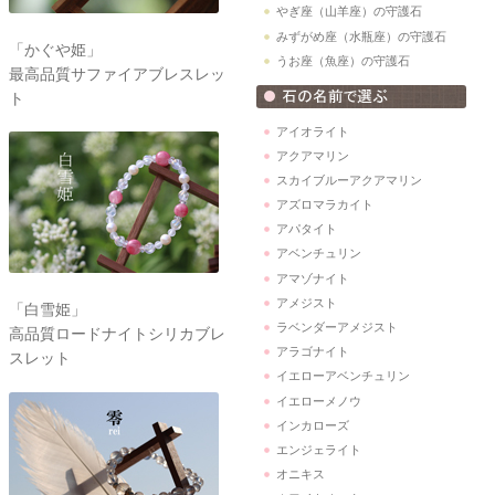
やぎ座（山羊座）の守護石
みずがめ座（水瓶座）の守護石
「かぐや姫」
うお座（魚座）の守護石
最高品質サファイアブレスレッ
ト
アイオライト
アクアマリン
スカイブルーアクアマリン
アズロマラカイト
アパタイト
アベンチュリン
アマゾナイト
アメジスト
「白雪姫」
ラベンダーアメジスト
高品質ロードナイトシリカブレ
アラゴナイト
スレット
イエローアベンチュリン
イエローメノウ
インカローズ
エンジェライト
オニキス