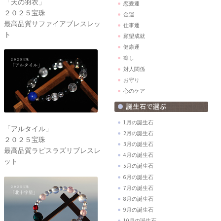
「天の羽衣」
恋愛運
２０２５宝珠
金運
最高品質サファイアブレスレッ
仕事運
ト
願望成就
健康運
癒し
対人関係
お守り
心のケア
1月の誕生石
「アルタイル」
2月の誕生石
２０２５宝珠
3月の誕生石
最高品質ラピスラズリブレスレ
4月の誕生石
ット
5月の誕生石
6月の誕生石
7月の誕生石
8月の誕生石
9月の誕生石
10月の誕生石