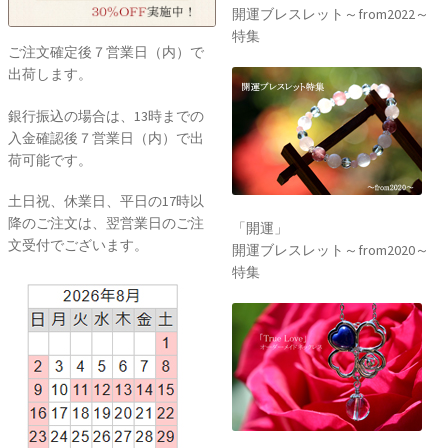
開運ブレスレット～from2022～
特集
ご注文確定後７営業日（内）で
出荷します。
銀行振込の場合は、13時までの
入金確認後７営業日（内）で出
荷可能です。
土日祝、休業日、平日の17時以
降のご注文は、翌営業日のご注
「開運」
文受付でございます。
開運ブレスレット～from2020～
特集