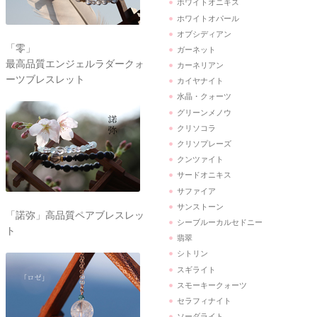
ホワイトオニキス
ホワイトオパール
オブシディアン
「零」
ガーネット
最高品質エンジェルラダークォ
カーネリアン
ーツブレスレット
カイヤナイト
水晶・クォーツ
グリーンメノウ
クリソコラ
クリソプレーズ
クンツァイト
サードオニキス
サファイア
サンストーン
「諾弥」高品質ペアブレスレッ
シーブルーカルセドニー
ト
翡翠
シトリン
スギライト
スモーキークォーツ
セラフィナイト
ソーダライト