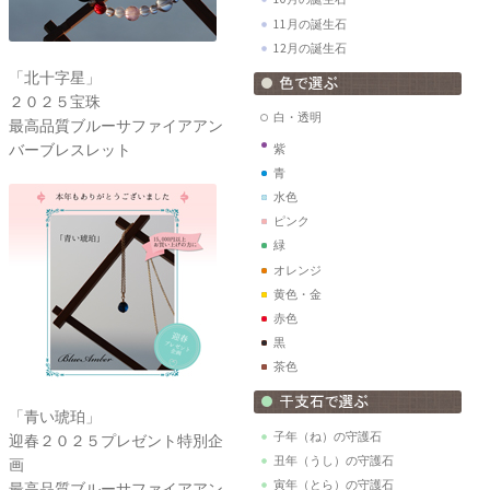
11月の誕生石
12月の誕生石
「北十字星」
２０２５宝珠
白・透明
最高品質ブルーサファイアアン
バーブレスレット
紫
青
水色
ピンク
緑
オレンジ
黄色・金
赤色
黒
茶色
「青い琥珀」
子年（ね）の守護石
迎春２０２５プレゼント特別企
丑年（うし）の守護石
画
寅年（とら）の守護石
最高品質ブルーサファイアアン