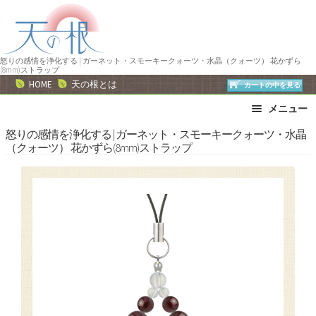
ナ
コ
ビ
ン
ゲ
テ
ー
ン
怒りの感情を浄化する | ガーネット・スモーキークォーツ・水晶（クォーツ） 花かずら
(8mm)ストラップ
シ
ツ
HOME
天の根とは
カートの中を見る
ョ
へ
メニュー
ン
ス
へ
キ
ブレスレット
ストラップ
怒りの感情を浄化する | ガーネット・スモーキークォーツ・水晶
（クォーツ） 花かずら(8mm)ストラップ
ス
ッ
ネックレス
ピアス・イヤリング
キ
プ
リング
運勢で選ぶ
ッ
誕生石で選ぶ
色で選ぶ
プ
干支石で選ぶ
星座石で選ぶ
石の名前で選ぶ
パワーストーン一覧