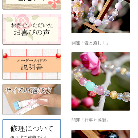
開運「愛と癒しＬ」
開運「仕事と感謝」