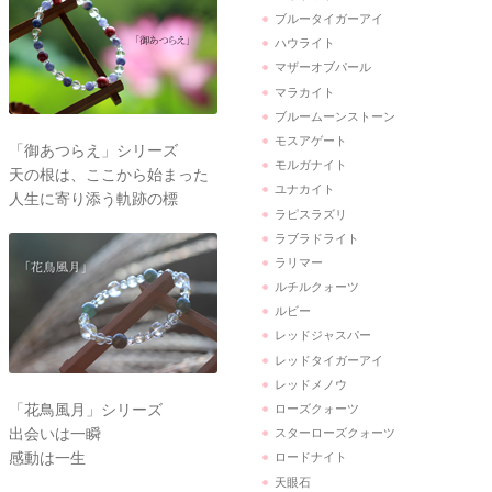
ブルータイガーアイ
ハウライト
マザーオブパール
マラカイト
ブルームーンストーン
モスアゲート
「御あつらえ」シリーズ
モルガナイト
天の根は、ここから始まった
ユナカイト
人生に寄り添う軌跡の標
ラピスラズリ
ラブラドライト
ラリマー
ルチルクォーツ
ルビー
レッドジャスパー
レッドタイガーアイ
レッドメノウ
「花鳥風月」シリーズ
ローズクォーツ
出会いは一瞬
スターローズクォーツ
感動は一生
ロードナイト
天眼石