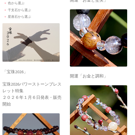
開運「お金と堅実」
色から選ぶ
干支石から選ぶ
星座石から選ぶ
「宝珠2026」
開運「お金と調和」
宝珠2026パワーストーンブレス
レット特集
２０２６年１月６日発表・販売
開始