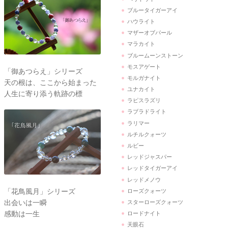
ブルータイガーアイ
ハウライト
マザーオブパール
マラカイト
ブルームーンストーン
モスアゲート
「御あつらえ」シリーズ
モルガナイト
天の根は、ここから始まった
ユナカイト
人生に寄り添う軌跡の標
ラピスラズリ
ラブラドライト
ラリマー
ルチルクォーツ
ルビー
レッドジャスパー
レッドタイガーアイ
レッドメノウ
「花鳥風月」シリーズ
ローズクォーツ
出会いは一瞬
スターローズクォーツ
感動は一生
ロードナイト
天眼石