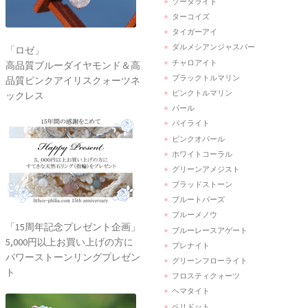
ソーダライト
ターコイズ
タイガーアイ
ダルメシアンジャスパー
「ロゼ」
チャロアイト
高品質ブルーダイヤモンド＆高
ブラックトルマリン
品質ピンクアイリスクォーツネ
ピンクトルマリン
ックレス
パール
パイライト
ピンクオパール
ホワイトコーラル
グリーンアメジスト
ブラッドストーン
ブルートパーズ
ブルーメノウ
「15周年記念プレゼント企画」
ブルーレースアゲート
5,000円以上お買い上げの方に
プレナイト
パワーストーンリングプレゼン
グリーンフローライト
ト
フロスティクォーツ
ヘマタイト
ペリドット