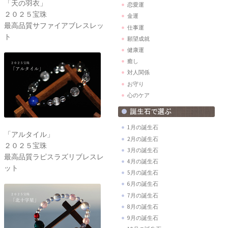
「天の羽衣」
恋愛運
２０２５宝珠
金運
最高品質サファイアブレスレッ
仕事運
ト
願望成就
健康運
癒し
対人関係
お守り
心のケア
1月の誕生石
「アルタイル」
2月の誕生石
２０２５宝珠
3月の誕生石
最高品質ラピスラズリブレスレ
4月の誕生石
ット
5月の誕生石
6月の誕生石
7月の誕生石
8月の誕生石
9月の誕生石