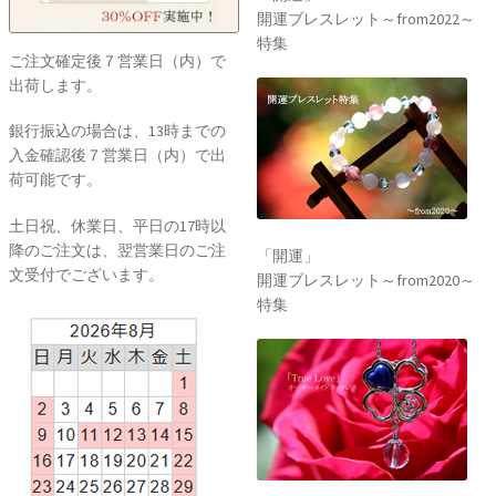
開運ブレスレット～from2022～
特集
ご注文確定後７営業日（内）で
出荷します。
銀行振込の場合は、13時までの
入金確認後７営業日（内）で出
荷可能です。
土日祝、休業日、平日の17時以
降のご注文は、翌営業日のご注
「開運」
文受付でございます。
開運ブレスレット～from2020～
特集