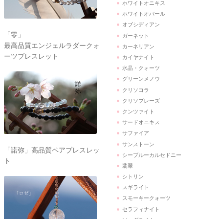
ホワイトオニキス
ホワイトオパール
オブシディアン
「零」
ガーネット
最高品質エンジェルラダークォ
カーネリアン
ーツブレスレット
カイヤナイト
水晶・クォーツ
グリーンメノウ
クリソコラ
クリソプレーズ
クンツァイト
サードオニキス
サファイア
サンストーン
「諾弥」高品質ペアブレスレッ
シーブルーカルセドニー
ト
翡翠
シトリン
スギライト
スモーキークォーツ
セラフィナイト