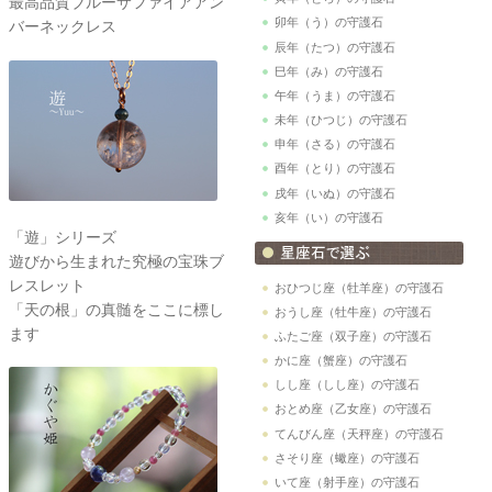
最高品質ブルーサファイアアン
卯年（う）の守護石
バーネックレス
辰年（たつ）の守護石
巳年（み）の守護石
午年（うま）の守護石
未年（ひつじ）の守護石
申年（さる）の守護石
酉年（とり）の守護石
戌年（いぬ）の守護石
亥年（い）の守護石
「遊」シリーズ
遊びから生まれた究極の宝珠ブ
レスレット
おひつじ座（牡羊座）の守護石
「天の根」の真髄をここに標し
おうし座（牡牛座）の守護石
ます
ふたご座（双子座）の守護石
かに座（蟹座）の守護石
しし座（しし座）の守護石
おとめ座（乙女座）の守護石
てんびん座（天秤座）の守護石
さそり座（蠍座）の守護石
いて座（射手座）の守護石