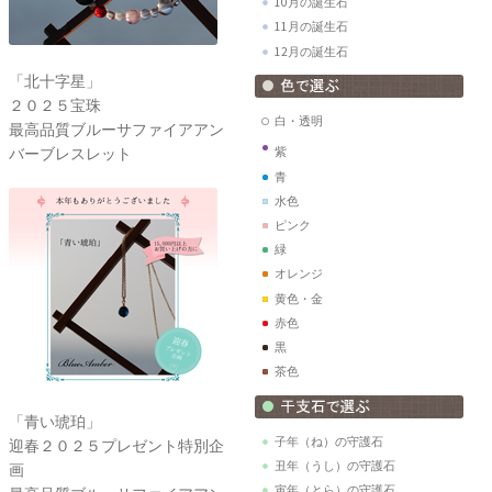
10月の誕生石
11月の誕生石
12月の誕生石
「北十字星」
２０２５宝珠
白・透明
最高品質ブルーサファイアアン
バーブレスレット
紫
青
水色
ピンク
緑
オレンジ
黄色・金
赤色
黒
茶色
「青い琥珀」
子年（ね）の守護石
迎春２０２５プレゼント特別企
丑年（うし）の守護石
画
寅年（とら）の守護石