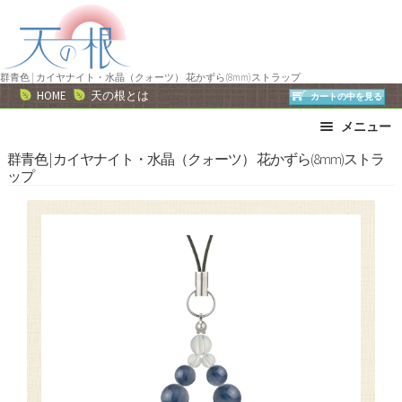
ナ
コ
ビ
ン
ゲ
テ
ー
ン
群青色 | カイヤナイト・水晶（クォーツ） 花かずら(8mm)ストラップ
HOME
天の根とは
カートの中を見る
シ
ツ
ョ
へ
メニュー
ン
ス
ブレスレット
ストラップ
群青色 | カイヤナイト・水晶（クォーツ） 花かずら(8mm)ストラ
へ
キ
ップ
ネックレス
ピアス・イヤリング
ス
ッ
リング
運勢で選ぶ
キ
プ
ッ
誕生石で選ぶ
色で選ぶ
プ
干支石で選ぶ
星座石で選ぶ
石の名前で選ぶ
パワーストーン一覧