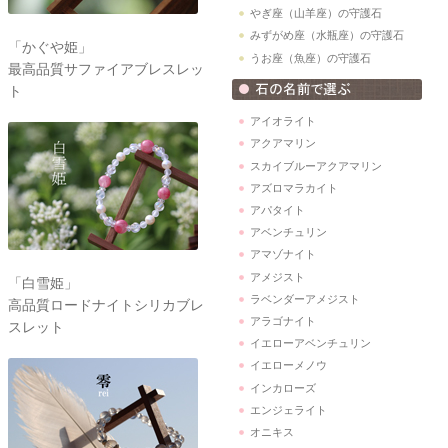
やぎ座（山羊座）の守護石
みずがめ座（水瓶座）の守護石
「かぐや姫」
うお座（魚座）の守護石
最高品質サファイアブレスレッ
ト
アイオライト
アクアマリン
スカイブルーアクアマリン
アズロマラカイト
アパタイト
アベンチュリン
アマゾナイト
アメジスト
「白雪姫」
ラベンダーアメジスト
高品質ロードナイトシリカブレ
アラゴナイト
スレット
イエローアベンチュリン
イエローメノウ
インカローズ
エンジェライト
オニキス