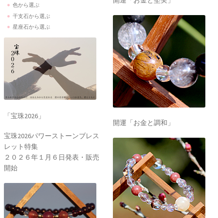
開運「お金と堅実」
色から選ぶ
干支石から選ぶ
星座石から選ぶ
「宝珠2026」
開運「お金と調和」
宝珠2026パワーストーンブレス
レット特集
２０２６年１月６日発表・販売
開始