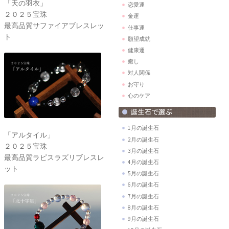
「天の羽衣」
恋愛運
２０２５宝珠
金運
最高品質サファイアブレスレッ
仕事運
ト
願望成就
健康運
癒し
対人関係
お守り
心のケア
1月の誕生石
「アルタイル」
2月の誕生石
２０２５宝珠
3月の誕生石
最高品質ラピスラズリブレスレ
4月の誕生石
ット
5月の誕生石
6月の誕生石
7月の誕生石
8月の誕生石
9月の誕生石