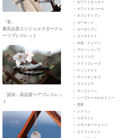
ホワイトオニキス
ホワイトオパール
オブシディアン
「零」
ガーネット
最高品質エンジェルラダークォ
カーネリアン
ーツブレスレット
カイヤナイト
水晶・クォーツ
グリーンメノウ
クリソコラ
クリソプレーズ
クンツァイト
サードオニキス
サファイア
サンストーン
「諾弥」高品質ペアブレスレッ
シーブルーカルセドニー
ト
翡翠
シトリン
スギライト
スモーキークォーツ
セラフィナイト