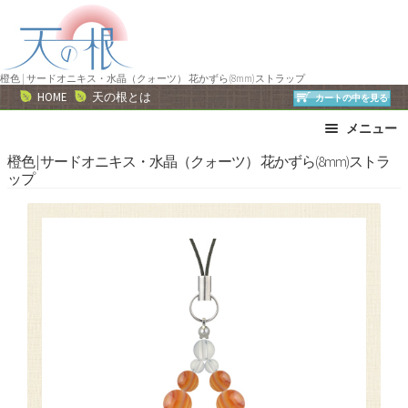
ナ
コ
ビ
ン
ゲ
テ
ー
ン
橙色 | サードオニキス・水晶（クォーツ） 花かずら(8mm)ストラップ
HOME
天の根とは
カートの中を見る
シ
ツ
ョ
へ
メニュー
ン
ス
ブレスレット
ストラップ
橙色 | サードオニキス・水晶（クォーツ） 花かずら(8mm)ストラ
へ
キ
ップ
ネックレス
ピアス・イヤリング
ス
ッ
リング
運勢で選ぶ
キ
プ
ッ
誕生石で選ぶ
色で選ぶ
プ
干支石で選ぶ
星座石で選ぶ
石の名前で選ぶ
パワーストーン一覧