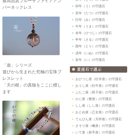
最高品質ブルーサファイアアン
卯年（う）の守護石
バーネックレス
辰年（たつ）の守護石
巳年（み）の守護石
午年（うま）の守護石
未年（ひつじ）の守護石
申年（さる）の守護石
酉年（とり）の守護石
戌年（いぬ）の守護石
亥年（い）の守護石
「遊」シリーズ
遊びから生まれた究極の宝珠ブ
レスレット
おひつじ座（牡羊座）の守護石
「天の根」の真髄をここに標し
おうし座（牡牛座）の守護石
ます
ふたご座（双子座）の守護石
かに座（蟹座）の守護石
しし座（しし座）の守護石
おとめ座（乙女座）の守護石
てんびん座（天秤座）の守護石
さそり座（蠍座）の守護石
いて座（射手座）の守護石