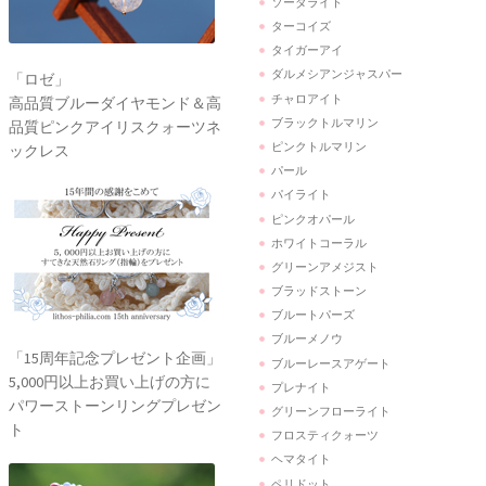
ソーダライト
ターコイズ
タイガーアイ
ダルメシアンジャスパー
「ロゼ」
チャロアイト
高品質ブルーダイヤモンド＆高
ブラックトルマリン
品質ピンクアイリスクォーツネ
ピンクトルマリン
ックレス
パール
パイライト
ピンクオパール
ホワイトコーラル
グリーンアメジスト
ブラッドストーン
ブルートパーズ
ブルーメノウ
「15周年記念プレゼント企画」
ブルーレースアゲート
5,000円以上お買い上げの方に
プレナイト
パワーストーンリングプレゼン
グリーンフローライト
ト
フロスティクォーツ
ヘマタイト
ペリドット