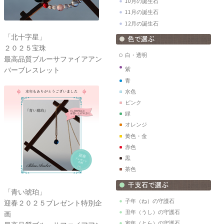
10月の誕生石
11月の誕生石
12月の誕生石
「北十字星」
２０２５宝珠
白・透明
最高品質ブルーサファイアアン
バーブレスレット
紫
青
水色
ピンク
緑
オレンジ
黄色・金
赤色
黒
茶色
「青い琥珀」
子年（ね）の守護石
迎春２０２５プレゼント特別企
丑年（うし）の守護石
画
寅年（とら）の守護石