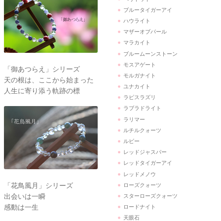
ブルータイガーアイ
ハウライト
マザーオブパール
マラカイト
ブルームーンストーン
モスアゲート
「御あつらえ」シリーズ
モルガナイト
天の根は、ここから始まった
ユナカイト
人生に寄り添う軌跡の標
ラピスラズリ
ラブラドライト
ラリマー
ルチルクォーツ
ルビー
レッドジャスパー
レッドタイガーアイ
レッドメノウ
「花鳥風月」シリーズ
ローズクォーツ
出会いは一瞬
スターローズクォーツ
感動は一生
ロードナイト
天眼石