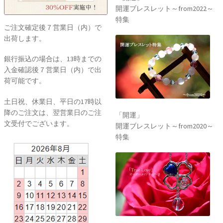
開運ブレスレット～from2022～
特集
ご注文確定後７営業日（内）で
出荷します。
銀行振込の場合は、13時までの
入金確認後７営業日（内）で出
荷可能です。
土日祝、休業日、平日の17時以
降のご注文は、翌営業日のご注
「開運」
文受付でございます。
開運ブレスレット～from2020～
特集