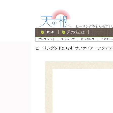
ナ
コ
ビ
ン
ゲ
テ
ヒーリングをもたらす |
ー
ン
HOME
天の根とは
シ
ツ
ブレスレット
ストラップ
ネックレス
ピアス・
ョ
へ
ヒーリングをもたらす | サファイア・アクアマ
ン
ス
へ
キ
ス
ッ
キ
プ
ッ
プ