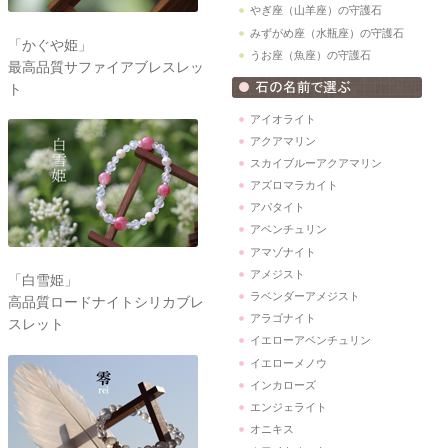
やぎ座（山羊座）の守護石
みずがめ座（水瓶座）の守護石
「かぐや姫」
うお座（魚座）の守護石
最高品質サファイアブレスレッ
ト
アイオライト
アクアマリン
スカイブルーアクアマリン
アズロマラカイト
アパタイト
アベンチュリン
アマゾナイト
アメジスト
「白雪姫」
ラベンダーアメジスト
高品質ロードナイトシリカブレ
アラゴナイト
スレット
イエローアベンチュリン
イエローメノウ
インカローズ
エンジェライト
オニキス