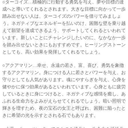
○ターコイズ…積極的に行動する勇気を与え、夢や目標の達
成へと導いてくれるとされます。大きな目標に向かって一歩
踏み出せない人は、ターコイズのパワーを借りてみましょ
う。ネガティブなエネルギーを払いのけ、困難な壁を乗り越
えて願望を達成できるよう、サポートしてくれるといわれて
います。新しいことにチャレンジしたいのに、なかなか一歩
を踏み出せないときにもおすすめです。ヒーリングストーン
としても、高い効果を発揮してくれるでしょう。
○アクアマリン…幸せ、永遠の若さ、富、喜び、勇気を象徴
するアクアマリン。身につける人に若さとパワーを与え、お
守りとしても人気があります。魂にやすらぎを与え、心身を
健やかに保つ効果があるといわれています。心身ともに疲労
しているときに身につけると、ネガティブな感情を癒し、あ
ふれる生命力をよみがえらせてくれるでしょう。暗い照明で
輝きを増すため、夜の宝石の女王と呼ばれ、困難に陥ったと
きに希望の光を示すとされる石でもあります。