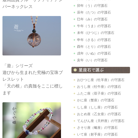
卯年（う）の守護石
バーネックレス
辰年（たつ）の守護石
巳年（み）の守護石
午年（うま）の守護石
未年（ひつじ）の守護石
申年（さる）の守護石
酉年（とり）の守護石
戌年（いぬ）の守護石
亥年（い）の守護石
「遊」シリーズ
遊びから生まれた究極の宝珠ブ
レスレット
おひつじ座（牡羊座）の守護石
「天の根」の真髄をここに標し
おうし座（牡牛座）の守護石
ます
ふたご座（双子座）の守護石
かに座（蟹座）の守護石
しし座（しし座）の守護石
おとめ座（乙女座）の守護石
てんびん座（天秤座）の守護石
さそり座（蠍座）の守護石
いて座（射手座）の守護石