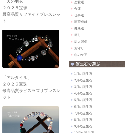
「天の羽衣」
恋愛運
２０２５宝珠
金運
最高品質サファイアブレスレッ
仕事運
ト
願望成就
健康運
癒し
対人関係
お守り
心のケア
1月の誕生石
「アルタイル」
2月の誕生石
２０２５宝珠
3月の誕生石
最高品質ラピスラズリブレスレ
4月の誕生石
ット
5月の誕生石
6月の誕生石
7月の誕生石
8月の誕生石
9月の誕生石
10月の誕生石