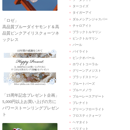
ターコイズ
タイガーアイ
ダルメシアンジャスパー
「ロゼ」
チャロアイト
高品質ブルーダイヤモンド＆高
ブラックトルマリン
品質ピンクアイリスクォーツネ
ピンクトルマリン
ックレス
パール
パイライト
ピンクオパール
ホワイトコーラル
グリーンアメジスト
ブラッドストーン
ブルートパーズ
ブルーメノウ
「15周年記念プレゼント企画」
ブルーレースアゲート
5,000円以上お買い上げの方に
プレナイト
パワーストーンリングプレゼン
グリーンフローライト
ト
フロスティクォーツ
ヘマタイト
ペリドット