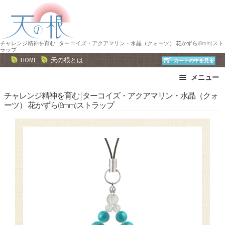
ナ
コ
ビ
ン
ゲ
テ
ー
ン
チャレンジ精神を育む | ターコイズ・アクアマリン・水晶（クォーツ） 花かずら(8mm)スト
ラップ
シ
ツ
HOME
天の根とは
カートの中を見る
ョ
へ
メニュー
ン
ス
へ
キ
ブレスレット
ストラップ
チャレンジ精神を育む | ターコイズ・アクアマリン・水晶（クォ
ーツ） 花かずら(8mm)ストラップ
ス
ッ
ネックレス
ピアス・イヤリング
キ
プ
リング
運勢で選ぶ
ッ
誕生石で選ぶ
色で選ぶ
プ
干支石で選ぶ
星座石で選ぶ
石の名前で選ぶ
パワーストーン一覧