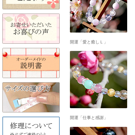
開運「愛と癒しＬ」
開運「仕事と感謝」