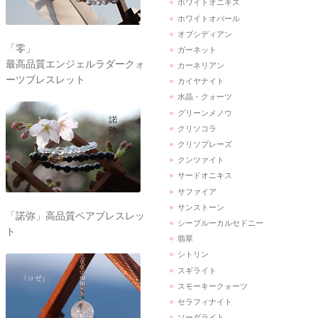
ホワイトオニキス
ホワイトオパール
オブシディアン
「零」
ガーネット
最高品質エンジェルラダークォ
カーネリアン
ーツブレスレット
カイヤナイト
水晶・クォーツ
グリーンメノウ
クリソコラ
クリソプレーズ
クンツァイト
サードオニキス
サファイア
サンストーン
「諾弥」高品質ペアブレスレッ
シーブルーカルセドニー
ト
翡翠
シトリン
スギライト
スモーキークォーツ
セラフィナイト
ソーダライト