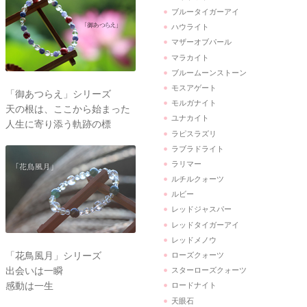
ブルータイガーアイ
ハウライト
マザーオブパール
マラカイト
ブルームーンストーン
モスアゲート
「御あつらえ」シリーズ
モルガナイト
天の根は、ここから始まった
ユナカイト
人生に寄り添う軌跡の標
ラピスラズリ
ラブラドライト
ラリマー
ルチルクォーツ
ルビー
レッドジャスパー
レッドタイガーアイ
レッドメノウ
「花鳥風月」シリーズ
ローズクォーツ
出会いは一瞬
スターローズクォーツ
感動は一生
ロードナイト
天眼石