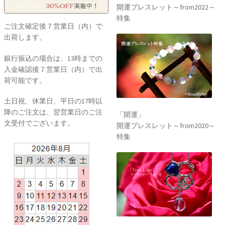
開運ブレスレット～from2022～
特集
ご注文確定後７営業日（内）で
出荷します。
銀行振込の場合は、13時までの
入金確認後７営業日（内）で出
荷可能です。
土日祝、休業日、平日の17時以
降のご注文は、翌営業日のご注
「開運」
文受付でございます。
開運ブレスレット～from2020～
特集