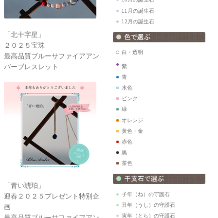
11月の誕生石
12月の誕生石
「北十字星」
２０２５宝珠
白・透明
最高品質ブルーサファイアアン
バーブレスレット
紫
青
水色
ピンク
緑
オレンジ
黄色・金
赤色
黒
茶色
「青い琥珀」
子年（ね）の守護石
迎春２０２５プレゼント特別企
丑年（うし）の守護石
画
寅年（とら）の守護石
最高品質ブルーサファイアアン