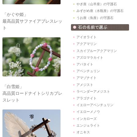
やぎ座（山羊座）の守護石
みずがめ座（水瓶座）の守護石
「かぐや姫」
うお座（魚座）の守護石
最高品質サファイアブレスレッ
ト
アイオライト
アクアマリン
スカイブルーアクアマリン
アズロマラカイト
アパタイト
アベンチュリン
アマゾナイト
アメジスト
「白雪姫」
ラベンダーアメジスト
高品質ロードナイトシリカブレ
アラゴナイト
スレット
イエローアベンチュリン
イエローメノウ
インカローズ
エンジェライト
オニキス