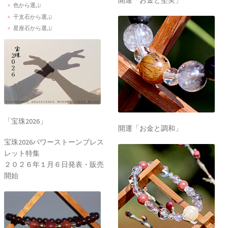
開運「お金と堅実」
色から選ぶ
干支石から選ぶ
星座石から選ぶ
「宝珠2026」
開運「お金と調和」
宝珠2026パワーストーンブレス
レット特集
２０２６年１月６日発表・販売
開始