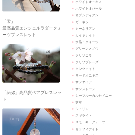
ホワイトオニキス
ホワイトオパール
オブシディアン
「零」
ガーネット
最高品質エンジェルラダークォ
カーネリアン
ーツブレスレット
カイヤナイト
水晶・クォーツ
グリーンメノウ
クリソコラ
クリソプレーズ
クンツァイト
サードオニキス
サファイア
サンストーン
「諾弥」高品質ペアブレスレッ
シーブルーカルセドニー
ト
翡翠
シトリン
スギライト
スモーキークォーツ
セラフィナイト