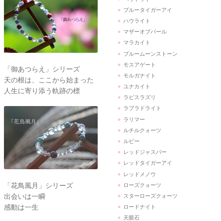
ブルータイガーアイ
ハウライト
マザーオブパール
マラカイト
ブルームーンストーン
モスアゲート
「御あつらえ」シリーズ
モルガナイト
天の根は、ここから始まった
ユナカイト
人生に寄り添う軌跡の標
ラピスラズリ
ラブラドライト
ラリマー
ルチルクォーツ
ルビー
レッドジャスパー
レッドタイガーアイ
レッドメノウ
「花鳥風月」シリーズ
ローズクォーツ
出会いは一瞬
スターローズクォーツ
感動は一生
ロードナイト
天眼石