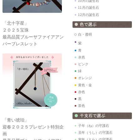
10月の誕生石
11月の誕生石
12月の誕生石
「北十字星」
２０２５宝珠
白・透明
最高品質ブルーサファイアアン
バーブレスレット
紫
青
水色
ピンク
緑
オレンジ
黄色・金
赤色
黒
茶色
「青い琥珀」
子年（ね）の守護石
迎春２０２５プレゼント特別企
丑年（うし）の守護石
画
寅年（とら）の守護石