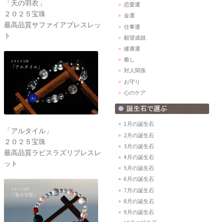
「天の羽衣」
恋愛運
２０２５宝珠
金運
最高品質サファイアブレスレッ
仕事運
ト
願望成就
健康運
癒し
対人関係
お守り
心のケア
1月の誕生石
「アルタイル」
2月の誕生石
２０２５宝珠
3月の誕生石
最高品質ラピスラズリブレスレ
4月の誕生石
ット
5月の誕生石
6月の誕生石
7月の誕生石
8月の誕生石
9月の誕生石