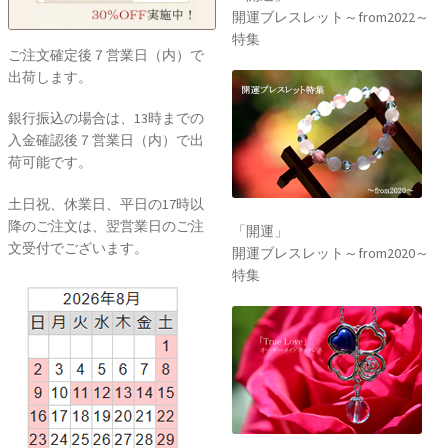
開運ブレスレット～from2022～
特集
ご注文確定後７営業日（内）で
出荷します。
銀行振込の場合は、13時までの
入金確認後７営業日（内）で出
荷可能です。
土日祝、休業日、平日の17時以
降のご注文は、翌営業日のご注
「開運」
文受付でございます。
開運ブレスレット～from2020～
特集