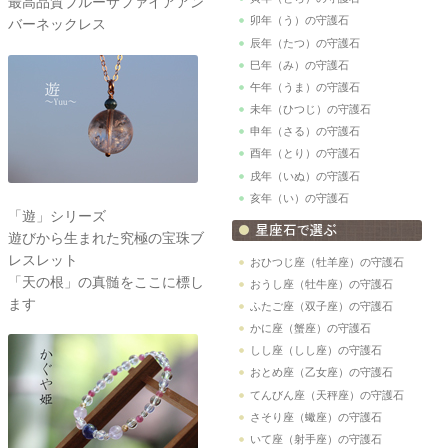
最高品質ブルーサファイアアン
卯年（う）の守護石
バーネックレス
辰年（たつ）の守護石
巳年（み）の守護石
午年（うま）の守護石
未年（ひつじ）の守護石
申年（さる）の守護石
酉年（とり）の守護石
戌年（いぬ）の守護石
亥年（い）の守護石
「遊」シリーズ
遊びから生まれた究極の宝珠ブ
レスレット
おひつじ座（牡羊座）の守護石
「天の根」の真髄をここに標し
おうし座（牡牛座）の守護石
ます
ふたご座（双子座）の守護石
かに座（蟹座）の守護石
しし座（しし座）の守護石
おとめ座（乙女座）の守護石
てんびん座（天秤座）の守護石
さそり座（蠍座）の守護石
いて座（射手座）の守護石