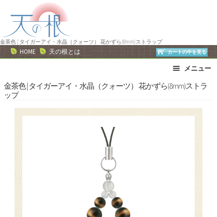
ナ
コ
ビ
ン
ゲ
テ
ー
ン
金茶色 | タイガーアイ・水晶（クォーツ） 花かずら(8mm)ストラップ
HOME
天の根とは
カートの中を見る
シ
ツ
ョ
へ
メニュー
ン
ス
ブレスレット
ストラップ
金茶色 | タイガーアイ・水晶（クォーツ） 花かずら(8mm)ストラ
へ
キ
ップ
ネックレス
ピアス・イヤリング
ス
ッ
リング
運勢で選ぶ
キ
プ
ッ
誕生石で選ぶ
色で選ぶ
プ
干支石で選ぶ
星座石で選ぶ
石の名前で選ぶ
パワーストーン一覧