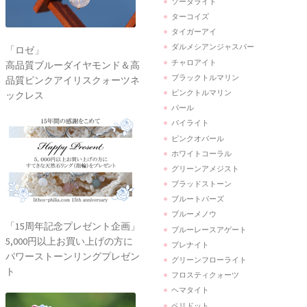
ソーダライト
ターコイズ
タイガーアイ
ダルメシアンジャスパー
「ロゼ」
チャロアイト
高品質ブルーダイヤモンド＆高
ブラックトルマリン
品質ピンクアイリスクォーツネ
ピンクトルマリン
ックレス
パール
パイライト
ピンクオパール
ホワイトコーラル
グリーンアメジスト
ブラッドストーン
ブルートパーズ
ブルーメノウ
「15周年記念プレゼント企画」
ブルーレースアゲート
5,000円以上お買い上げの方に
プレナイト
パワーストーンリングプレゼン
グリーンフローライト
ト
フロスティクォーツ
ヘマタイト
ペリドット