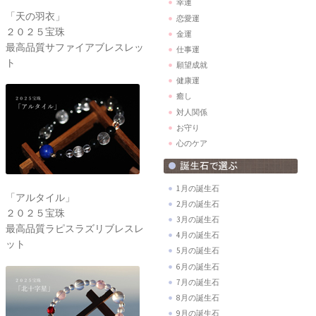
幸運
「天の羽衣」
恋愛運
２０２５宝珠
金運
最高品質サファイアブレスレッ
仕事運
ト
願望成就
健康運
癒し
対人関係
お守り
心のケア
1月の誕生石
「アルタイル」
2月の誕生石
２０２５宝珠
3月の誕生石
最高品質ラピスラズリブレスレ
4月の誕生石
ット
5月の誕生石
6月の誕生石
7月の誕生石
8月の誕生石
9月の誕生石