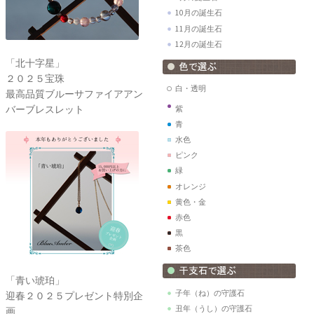
10月の誕生石
11月の誕生石
12月の誕生石
「北十字星」
２０２５宝珠
白・透明
最高品質ブルーサファイアアン
バーブレスレット
紫
青
水色
ピンク
緑
オレンジ
黄色・金
赤色
黒
茶色
「青い琥珀」
子年（ね）の守護石
迎春２０２５プレゼント特別企
丑年（うし）の守護石
画