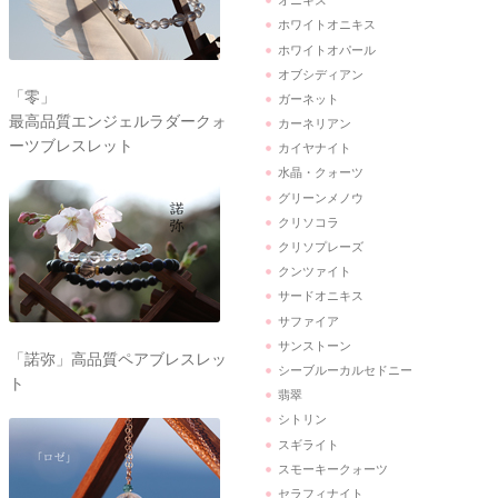
オニキス
ホワイトオニキス
ホワイトオパール
オブシディアン
「零」
ガーネット
最高品質エンジェルラダークォ
カーネリアン
ーツブレスレット
カイヤナイト
水晶・クォーツ
グリーンメノウ
クリソコラ
クリソプレーズ
クンツァイト
サードオニキス
サファイア
サンストーン
「諾弥」高品質ペアブレスレッ
シーブルーカルセドニー
ト
翡翠
シトリン
スギライト
スモーキークォーツ
セラフィナイト