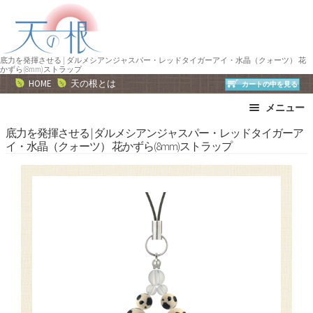
ナ
コ
ビ
ン
ゲ
テ
ー
ン
底力を発揮させる | ダルメシアンジャスパー・レッドタイガーアイ・水晶（クォーツ） 花
かずら(8mm)ストラップ
シ
ツ
HOME
天の根とは
カートの中を見る
ョ
へ
メニュー
ン
ス
へ
キ
ブレスレット
ストラップ
底力を発揮させる | ダルメシアンジャスパー・レッドタイガーア
イ・水晶（クォーツ） 花かずら(8mm)ストラップ
ス
ッ
ネックレス
ピアス・イヤリング
キ
プ
リング
運勢で選ぶ
ッ
誕生石で選ぶ
色で選ぶ
プ
干支石で選ぶ
星座石で選ぶ
石の名前で選ぶ
パワーストーン一覧