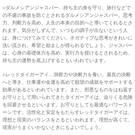
○ダルメシアンジャスパー…持ち主の身を守り、旅行などで
の不慮の事故を防ぐとされるダルメシアンジャスパー。思考
力、判断力を高め、人生の本来の目的へと導いてくれるとさ
れます。気分がしずんで、いつもの調子が出ないという人
は、身につけてみてください。ネガティブな思考がきれいに
洗い流され、希望と励ましが得られるでしょう。ジャスパー
は、心身の基礎体力を高め、実行力を授けるとされるため、
持ち主の運勢を底上げするともいわれています。
○レッドタイガーアイ…洞察力や決断力を養い、最良の決断
へと導き、仕事運や金運を高めて願望の成就をサポートする
効果があるといわれています。また、邪悪なものをはね返す
お守りとして用いられてきたタイガーアイは、迫りくる危険
を回避させるといいます。お守りとしても最適なパワースト
ーンです。活性化と安定をもたらすレッドタイガーアイは、
理想と現実のバランスをとるといわれます。理想が高くて、
現実がうまくいかないときにもよいでしょう。