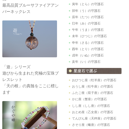
寅年（とら）の守護石
最高品質ブルーサファイアアン
卯年（う）の守護石
バーネックレス
辰年（たつ）の守護石
巳年（み）の守護石
午年（うま）の守護石
未年（ひつじ）の守護石
申年（さる）の守護石
酉年（とり）の守護石
戌年（いぬ）の守護石
亥年（い）の守護石
「遊」シリーズ
遊びから生まれた究極の宝珠ブ
レスレット
おひつじ座（牡羊座）の守護石
「天の根」の真髄をここに標し
おうし座（牡牛座）の守護石
ます
ふたご座（双子座）の守護石
かに座（蟹座）の守護石
しし座（しし座）の守護石
おとめ座（乙女座）の守護石
てんびん座（天秤座）の守護石
さそり座（蠍座）の守護石