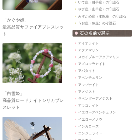
いて座（射手座）の守護石
やぎ座（山羊座）の守護石
みずがめ座（水瓶座）の守護石
「かぐや姫」
うお座（魚座）の守護石
最高品質サファイアブレスレッ
ト
アイオライト
アクアマリン
スカイブルーアクアマリン
アズロマラカイト
アパタイト
アベンチュリン
アマゾナイト
アメジスト
「白雪姫」
ラベンダーアメジスト
高品質ロードナイトシリカブレ
アラゴナイト
スレット
イエローアベンチュリン
イエローメノウ
インカローズ
エンジェライト