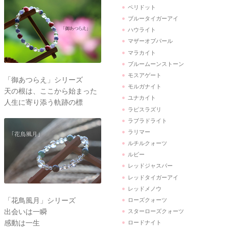
ペリドット
ブルータイガーアイ
ハウライト
マザーオブパール
マラカイト
ブルームーンストーン
モスアゲート
「御あつらえ」シリーズ
モルガナイト
天の根は、ここから始まった
ユナカイト
人生に寄り添う軌跡の標
ラピスラズリ
ラブラドライト
ラリマー
ルチルクォーツ
ルビー
レッドジャスパー
レッドタイガーアイ
レッドメノウ
「花鳥風月」シリーズ
ローズクォーツ
出会いは一瞬
スターローズクォーツ
感動は一生
ロードナイト