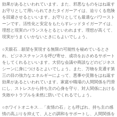
効果があるといわれています。また、邪悪なものをはね返す
お守りとして用いられてきたタイガーアイは、迫りくる危険
を回避させるといいます。お守りとしても最適なパワースト
ーンです。活性化と安定をもたらすレッドタイガーアイは、
理想と現実のバランスをとるといわれます。理想が高くて、
現実がうまくいかないときにもよいでしょう。
○天眼石…願望を実現する無限の可能性を秘めているとさ
れ、ビジネスチャンスを呼び寄せ、成功をおさめるサポート
をしてくれるといいます。大切な会議や商談などのビジネス
シーンに身につけるとよいでしょう。また、万物を見通す第
三の目の強力なエネルギーによって、悪事や災難をはね返す
効果があるといわれています。家庭や職場の人間関係を円滑
にし、ストレスから持ち主の心身を守り、対人関係における
失敗やトラブルを未然に防いでくれるでしょう。
○ホワイトオニキス…「友情の石」とも呼ばれ、持ち主の感
情の高ぶりを抑えて、人との調和をサポートし、人間関係を