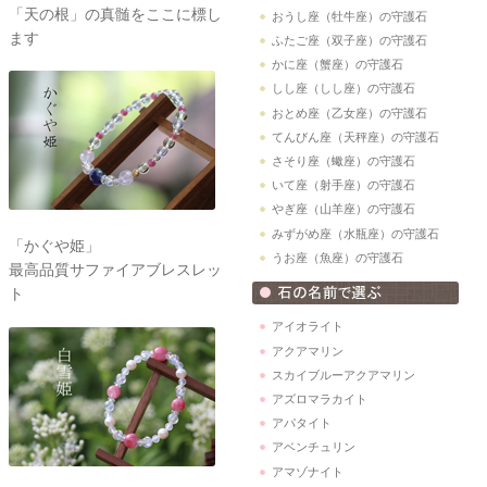
「天の根」の真髄をここに標し
おうし座（牡牛座）の守護石
ます
ふたご座（双子座）の守護石
かに座（蟹座）の守護石
しし座（しし座）の守護石
おとめ座（乙女座）の守護石
てんびん座（天秤座）の守護石
さそり座（蠍座）の守護石
いて座（射手座）の守護石
やぎ座（山羊座）の守護石
みずがめ座（水瓶座）の守護石
「かぐや姫」
うお座（魚座）の守護石
最高品質サファイアブレスレッ
ト
アイオライト
アクアマリン
スカイブルーアクアマリン
アズロマラカイト
アパタイト
アベンチュリン
アマゾナイト