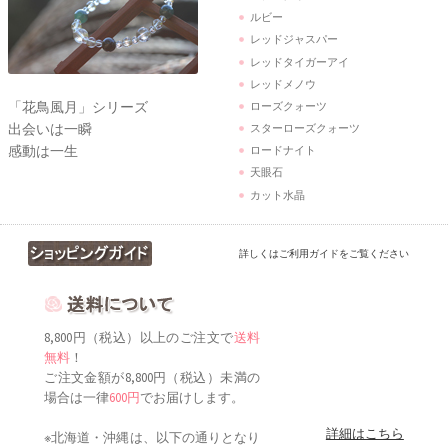
ルビー
レッドジャスパー
レッドタイガーアイ
レッドメノウ
「花鳥風月」シリーズ
ローズクォーツ
出会いは一瞬
スターローズクォーツ
感動は一生
ロードナイト
天眼石
カット水晶
詳しくはご利用ガイドをご覧ください
8,800円（税込）以上のご注文で
送料
無料
！
ご注文金額が8,800円（税込）未満の
場合は一律
600円
でお届けします。
詳細はこちら
※北海道・沖縄は、以下の通りとなり