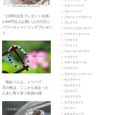
ブルートパーズ
ブルーメノウ
「15周年記念プレゼント企画」
ブルーレースアゲート
5,000円以上お買い上げの方に
プレナイト
パワーストーンリングプレゼン
グリーンフローライト
ト
フロスティクォーツ
ヘマタイト
ペリドット
ブルータイガーアイ
ハウライト
マザーオブパール
マラカイト
ブルームーンストーン
モスアゲート
「御あつらえ」シリーズ
モルガナイト
天の根は、ここから始まった
ユナカイト
人生に寄り添う軌跡の標
ラピスラズリ
ラブラドライト
ラリマー
ルチルクォーツ