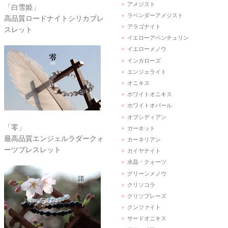
アメジスト
「白雪姫」
ラベンダーアメジスト
高品質ロードナイトシリカブレ
アラゴナイト
スレット
イエローアベンチュリン
イエローメノウ
インカローズ
エンジェライト
オニキス
ホワイトオニキス
ホワイトオパール
オブシディアン
「零」
ガーネット
最高品質エンジェルラダークォ
カーネリアン
ーツブレスレット
カイヤナイト
水晶・クォーツ
グリーンメノウ
クリソコラ
クリソプレーズ
クンツァイト
サードオニキス