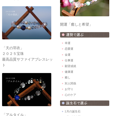
開運「癒しと希望」
幸運
「天の羽衣」
恋愛運
２０２５宝珠
金運
最高品質サファイアブレスレッ
仕事運
ト
願望成就
健康運
癒し
対人関係
お守り
心のケア
1月の誕生石
「アルタイル」