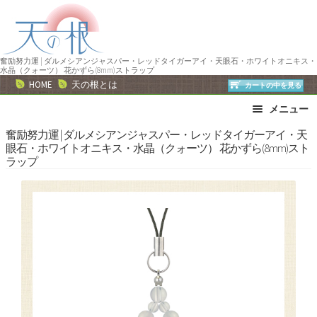
ナ
コ
ビ
ン
ゲ
テ
ー
ン
奮励努力運 | ダルメシアンジャスパー・レッドタイガーアイ・天眼石・ホワイトオニキス・
水晶（クォーツ） 花かずら(8mm)ストラップ
シ
ツ
HOME
天の根とは
カートの中を見る
ョ
へ
メニュー
ン
ス
へ
キ
ブレスレット
ストラップ
奮励努力運 | ダルメシアンジャスパー・レッドタイガーアイ・天
眼石・ホワイトオニキス・水晶（クォーツ） 花かずら(8mm)スト
ス
ッ
ネックレス
ピアス・イヤリング
ラップ
キ
プ
リング
運勢で選ぶ
ッ
誕生石で選ぶ
色で選ぶ
プ
干支石で選ぶ
星座石で選ぶ
石の名前で選ぶ
パワーストーン一覧