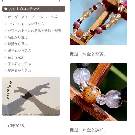
オーダーメイドブレスレット作成
パワーストーンの選び方
パワーストーンの意味・効果 一覧表
名前から選ぶ
運勢から選ぶ
誕生石から選ぶ
開運「お金と堅実」
色から選ぶ
干支石から選ぶ
星座石から選ぶ
「宝珠2026」
開運「お金と調和」