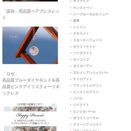
サファイア
サンストーン
「諾弥」高品質ペアブレスレッ
シーブルーカルセドニー
ト
翡翠
シトリン
スギライト
スモーキークォーツ
セラフィナイト
ソーダライト
ターコイズ
タイガーアイ
ダルメシアンジャスパー
「ロゼ」
チャロアイト
高品質ブルーダイヤモンド＆高
ブラックトルマリン
品質ピンクアイリスクォーツネ
ピンクトルマリン
ックレス
パール
パイライト
ピンクオパール
ホワイトコーラル
グリーンアメジスト
ブラッドストーン