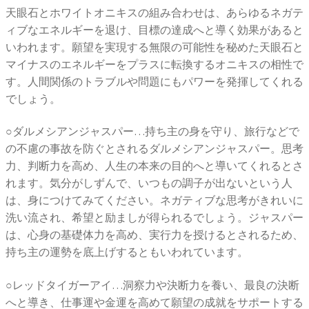
天眼石とホワイトオニキスの組み合わせは、あらゆるネガテ
ィブなエネルギーを退け、目標の達成へと導く効果があると
いわれます。願望を実現する無限の可能性を秘めた天眼石と
マイナスのエネルギーをプラスに転換するオニキスの相性で
す。人間関係のトラブルや問題にもパワーを発揮してくれる
でしょう。
○ダルメシアンジャスパー…持ち主の身を守り、旅行などで
の不慮の事故を防ぐとされるダルメシアンジャスパー。思考
力、判断力を高め、人生の本来の目的へと導いてくれるとさ
れます。気分がしずんで、いつもの調子が出ないという人
は、身につけてみてください。ネガティブな思考がきれいに
洗い流され、希望と励ましが得られるでしょう。ジャスパー
は、心身の基礎体力を高め、実行力を授けるとされるため、
持ち主の運勢を底上げするともいわれています。
○レッドタイガーアイ…洞察力や決断力を養い、最良の決断
へと導き、仕事運や金運を高めて願望の成就をサポートする