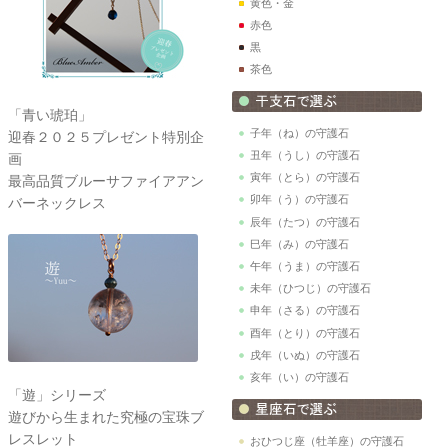
黄色・金
赤色
黒
茶色
「青い琥珀」
子年（ね）の守護石
迎春２０２５プレゼント特別企
丑年（うし）の守護石
画
寅年（とら）の守護石
最高品質ブルーサファイアアン
卯年（う）の守護石
バーネックレス
辰年（たつ）の守護石
巳年（み）の守護石
午年（うま）の守護石
未年（ひつじ）の守護石
申年（さる）の守護石
酉年（とり）の守護石
戌年（いぬ）の守護石
亥年（い）の守護石
「遊」シリーズ
遊びから生まれた究極の宝珠ブ
レスレット
おひつじ座（牡羊座）の守護石