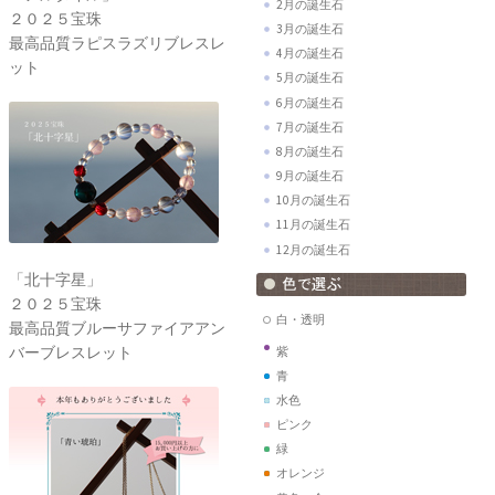
2月の誕生石
２０２５宝珠
3月の誕生石
最高品質ラピスラズリブレスレ
4月の誕生石
ット
5月の誕生石
6月の誕生石
7月の誕生石
8月の誕生石
9月の誕生石
10月の誕生石
11月の誕生石
12月の誕生石
「北十字星」
２０２５宝珠
白・透明
最高品質ブルーサファイアアン
バーブレスレット
紫
青
水色
ピンク
緑
オレンジ