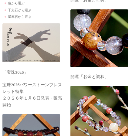
開運「お金と堅実」
色から選ぶ
干支石から選ぶ
星座石から選ぶ
「宝珠2026」
開運「お金と調和」
宝珠2026パワーストーンブレス
レット特集
２０２６年１月６日発表・販売
開始