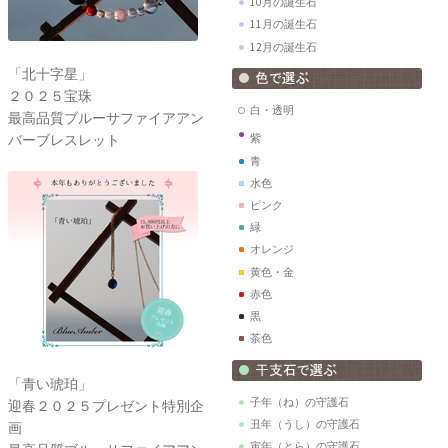
10月の誕生石
11月の誕生石
12月の誕生石
「北十字星」
２０２５宝珠
白・透明
最高品質ブルーサファイアアン
バーブレスレット
紫
青
水色
ピンク
緑
オレンジ
黄色・金
赤色
黒
茶色
「青い琥珀」
子年（ね）の守護石
迎春２０２５プレゼント特別企
丑年（うし）の守護石
画
寅年（とら）の守護石