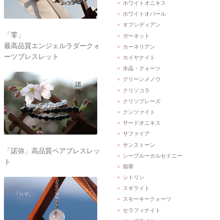
ホワイトオニキス
ホワイトオパール
オブシディアン
「零」
ガーネット
最高品質エンジェルラダークォ
カーネリアン
ーツブレスレット
カイヤナイト
水晶・クォーツ
グリーンメノウ
クリソコラ
クリソプレーズ
クンツァイト
サードオニキス
サファイア
サンストーン
「諾弥」高品質ペアブレスレッ
シーブルーカルセドニー
ト
翡翠
シトリン
スギライト
スモーキークォーツ
セラフィナイト