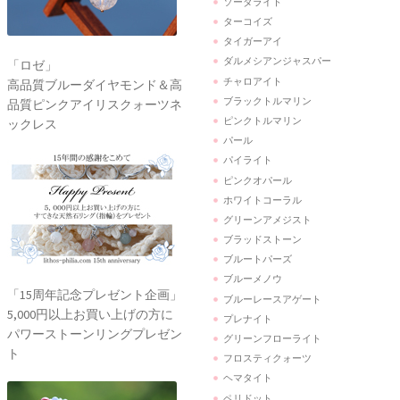
ソーダライト
ターコイズ
タイガーアイ
ダルメシアンジャスパー
「ロゼ」
チャロアイト
高品質ブルーダイヤモンド＆高
ブラックトルマリン
品質ピンクアイリスクォーツネ
ピンクトルマリン
ックレス
パール
パイライト
ピンクオパール
ホワイトコーラル
グリーンアメジスト
ブラッドストーン
ブルートパーズ
ブルーメノウ
「15周年記念プレゼント企画」
ブルーレースアゲート
5,000円以上お買い上げの方に
プレナイト
パワーストーンリングプレゼン
グリーンフローライト
ト
フロスティクォーツ
ヘマタイト
ペリドット