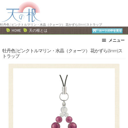
ナ
コ
ビ
ン
ゲ
テ
ー
ン
牡丹色 | ピンクトルマリン・水晶（クォーツ） 花かずら(8mm)ストラップ
HOME
天の根とは
カートの中を見る
シ
ツ
ョ
へ
メニュー
ン
ス
ブレスレット
ストラップ
牡丹色 | ピンクトルマリン・水晶（クォーツ） 花かずら(8mm)ス
へ
キ
トラップ
ネックレス
ピアス・イヤリング
ス
ッ
リング
運勢で選ぶ
キ
プ
ッ
誕生石で選ぶ
色で選ぶ
プ
干支石で選ぶ
星座石で選ぶ
石の名前で選ぶ
パワーストーン一覧