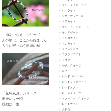
ブルータイガーアイ
ハウライト
マザーオブパール
マラカイト
ブルームーンストーン
モスアゲート
「御あつらえ」シリーズ
モルガナイト
天の根は、ここから始まった
ユナカイト
人生に寄り添う軌跡の標
ラピスラズリ
ラブラドライト
ラリマー
ルチルクォーツ
ルビー
レッドジャスパー
レッドタイガーアイ
レッドメノウ
「花鳥風月」シリーズ
ローズクォーツ
出会いは一瞬
スターローズクォーツ
感動は一生
ロードナイト
天眼石