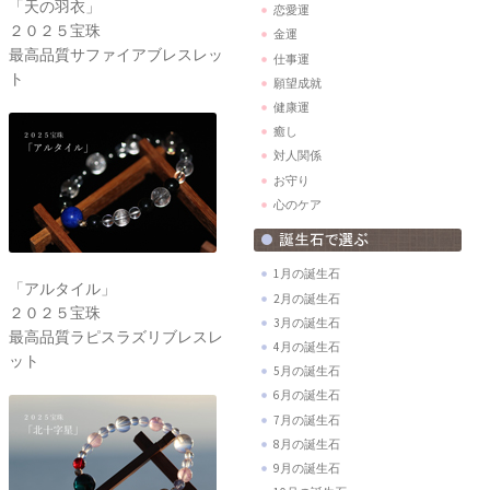
「天の羽衣」
恋愛運
２０２５宝珠
金運
最高品質サファイアブレスレッ
仕事運
ト
願望成就
健康運
癒し
対人関係
お守り
心のケア
1月の誕生石
「アルタイル」
2月の誕生石
２０２５宝珠
3月の誕生石
最高品質ラピスラズリブレスレ
4月の誕生石
ット
5月の誕生石
6月の誕生石
7月の誕生石
8月の誕生石
9月の誕生石