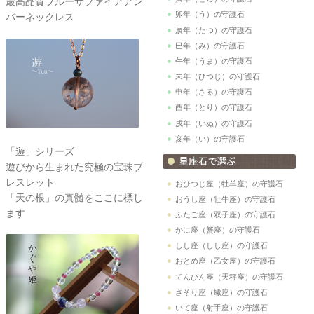
最高品質ブルーサファイアアン
卯年（う）の守護石
バーネックレス
辰年（たつ）の守護石
巳年（み）の守護石
午年（うま）の守護石
未年（ひつじ）の守護石
申年（さる）の守護石
酉年（とり）の守護石
戌年（いぬ）の守護石
亥年（い）の守護石
「遊」シリーズ
遊びから生まれた究極の宝珠ブ
レスレット
おひつじ座（牡羊座）の守護石
「天の根」の真髄をここに標し
おうし座（牡牛座）の守護石
ます
ふたご座（双子座）の守護石
かに座（蟹座）の守護石
しし座（しし座）の守護石
おとめ座（乙女座）の守護石
てんびん座（天秤座）の守護石
さそり座（蠍座）の守護石
いて座（射手座）の守護石