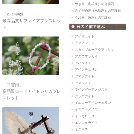
やぎ座（山羊座）の守護石
みずがめ座（水瓶座）の守護石
「かぐや姫」
うお座（魚座）の守護石
最高品質サファイアブレスレッ
ト
アイオライト
アクアマリン
スカイブルーアクアマリン
アズロマラカイト
アパタイト
アベンチュリン
アマゾナイト
アメジスト
「白雪姫」
ラベンダーアメジスト
高品質ロードナイトシリカブレ
アラゴナイト
スレット
イエローアベンチュリン
イエローメノウ
インカローズ
エンジェライト
オニキス