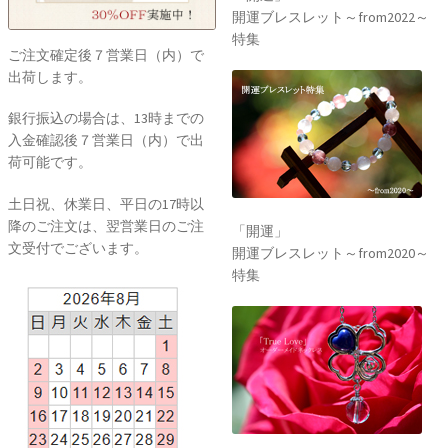
開運ブレスレット～from2022～
特集
ご注文確定後７営業日（内）で
出荷します。
銀行振込の場合は、13時までの
入金確認後７営業日（内）で出
荷可能です。
土日祝、休業日、平日の17時以
降のご注文は、翌営業日のご注
「開運」
文受付でございます。
開運ブレスレット～from2020～
特集