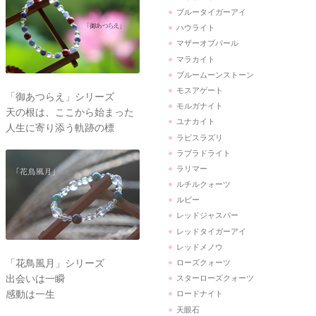
ブルータイガーアイ
ハウライト
マザーオブパール
マラカイト
ブルームーンストーン
モスアゲート
「御あつらえ」シリーズ
モルガナイト
天の根は、ここから始まった
ユナカイト
人生に寄り添う軌跡の標
ラピスラズリ
ラブラドライト
ラリマー
ルチルクォーツ
ルビー
レッドジャスパー
レッドタイガーアイ
レッドメノウ
「花鳥風月」シリーズ
ローズクォーツ
出会いは一瞬
スターローズクォーツ
感動は一生
ロードナイト
天眼石