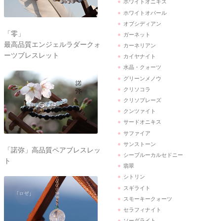
ホワイトオニキス
ホワイトオパール
オブシディアン
「零」
ガーネット
最高品質エンジェルラダークォ
カーネリアン
ーツブレスレット
カイヤナイト
水晶・クォーツ
グリーンメノウ
クリソコラ
クリソプレーズ
クンツァイト
サードオニキス
サファイア
サンストーン
「諾弥」高品質ペアブレスレッ
シーブルーカルセドニー
ト
翡翠
シトリン
スギライト
スモーキークォーツ
セラフィナイト
ソーダライト