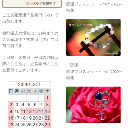
開運ブレスレット～from2022～
特集
ご注文確定後７営業日（内）で
出荷します。
銀行振込の場合は、13時までの
入金確認後７営業日（内）で出
荷可能です。
土日祝、休業日、平日の17時以
降のご注文は、翌営業日のご注
「開運」
文受付でございます。
開運ブレスレット～from2020～
特集