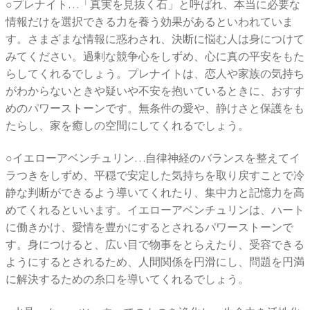
○プレナイト…「真実を見抜く石」と呼ばれ、本当に必要な
情報だけを選択できる力を養う効果があるといわれていま
す。さまざまな情報に惑わされ、決断に悩む人は身につけて
みてください。過剰な競争心をしずめ、心に真の平安をもた
らしてくれるでしょう。プレナイトは、恋人や家族の気持ち
がわからないときや疑いや不安を抱いているときに、おすす
めのパワーストーンです。無条件の愛や、静けさと保護をも
たらし、家を癒しの空間にしてくれるでしょう。
○イエローアベンチュリン…自律神経のバランスを整えてイ
ラつきをしずめ、平穏で安定した気持ちを取り戻すことで冷
静な判断ができるよう導いてくれたり、集中力と記憶力を高
めてくれるといいます。イエローアベンチュリンは、ハート
に働きかけ、愛情を豊かにするとされるパワーストーンで
す。身につけると、広い目で物事をとらえたり、受容できる
ようにするとされるため、人間関係を円滑にし、問題を円満
に解決するための糸口を導いてくれるでしょう。