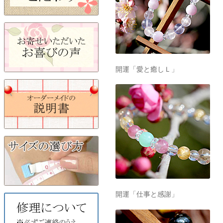
開運「愛と癒しＬ」
開運「仕事と感謝」