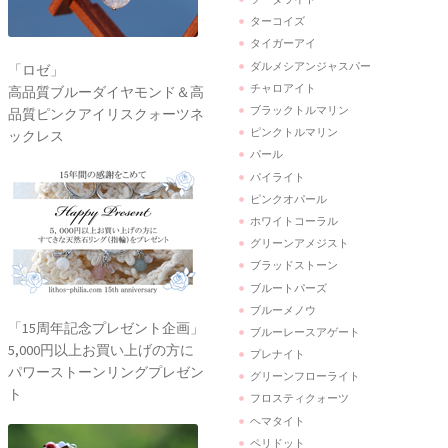
ターコイズ
タイガーアイ
ダルメシアンジャスパー
「ロゼ」
チャロアイト
高品質ブルーダイヤモンド＆高
ブラックトルマリン
品質ピンクアイリスクォーツネ
ピンクトルマリン
ックレス
パール
パイライト
ピンクオパール
ホワイトコーラル
グリーンアメジスト
ブラッドストーン
ブルートパーズ
ブルーメノウ
「15周年記念プレゼント企画」
ブルーレースアゲート
5,000円以上お買い上げの方に
プレナイト
パワーストーンリングプレゼン
グリーンフローライト
ト
フロスティクォーツ
ヘマタイト
ペリドット