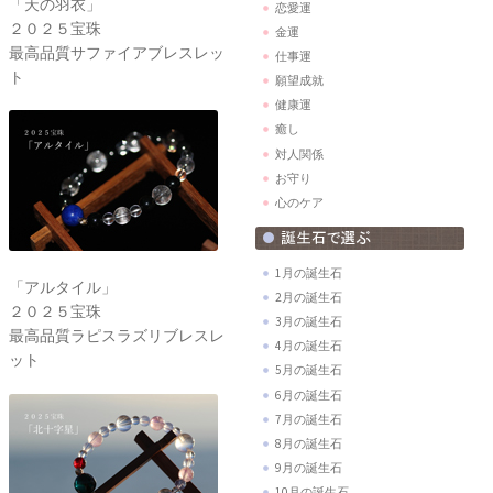
「天の羽衣」
恋愛運
２０２５宝珠
金運
最高品質サファイアブレスレッ
仕事運
ト
願望成就
健康運
癒し
対人関係
お守り
心のケア
1月の誕生石
「アルタイル」
2月の誕生石
２０２５宝珠
3月の誕生石
最高品質ラピスラズリブレスレ
4月の誕生石
ット
5月の誕生石
6月の誕生石
7月の誕生石
8月の誕生石
9月の誕生石
10月の誕生石