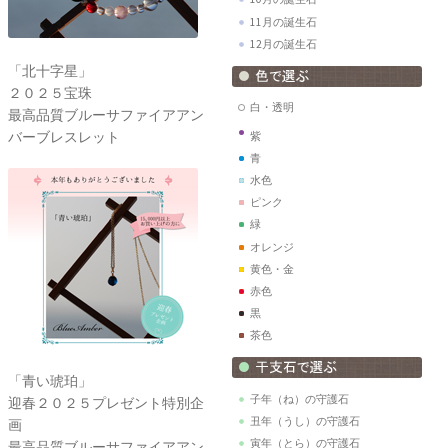
11月の誕生石
12月の誕生石
「北十字星」
２０２５宝珠
白・透明
最高品質ブルーサファイアアン
バーブレスレット
紫
青
水色
ピンク
緑
オレンジ
黄色・金
赤色
黒
茶色
「青い琥珀」
子年（ね）の守護石
迎春２０２５プレゼント特別企
丑年（うし）の守護石
画
寅年（とら）の守護石
最高品質ブルーサファイアアン