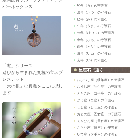
卯年（う）の守護石
バーネックレス
辰年（たつ）の守護石
巳年（み）の守護石
午年（うま）の守護石
未年（ひつじ）の守護石
申年（さる）の守護石
酉年（とり）の守護石
戌年（いぬ）の守護石
亥年（い）の守護石
「遊」シリーズ
遊びから生まれた究極の宝珠ブ
レスレット
おひつじ座（牡羊座）の守護石
「天の根」の真髄をここに標し
おうし座（牡牛座）の守護石
ます
ふたご座（双子座）の守護石
かに座（蟹座）の守護石
しし座（しし座）の守護石
おとめ座（乙女座）の守護石
てんびん座（天秤座）の守護石
さそり座（蠍座）の守護石
いて座（射手座）の守護石