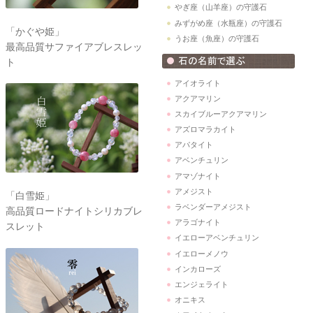
やぎ座（山羊座）の守護石
みずがめ座（水瓶座）の守護石
「かぐや姫」
うお座（魚座）の守護石
最高品質サファイアブレスレッ
ト
アイオライト
アクアマリン
スカイブルーアクアマリン
アズロマラカイト
アパタイト
アベンチュリン
アマゾナイト
アメジスト
「白雪姫」
ラベンダーアメジスト
高品質ロードナイトシリカブレ
アラゴナイト
スレット
イエローアベンチュリン
イエローメノウ
インカローズ
エンジェライト
オニキス