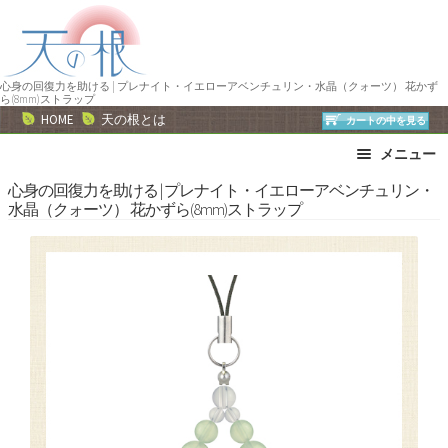
ナ
コ
ビ
ン
ゲ
テ
ー
ン
心身の回復力を助ける | プレナイト・イエローアベンチュリン・水晶（クォーツ） 花かず
ら(8mm)ストラップ
シ
ツ
HOME
天の根とは
カートの中を見る
ョ
へ
メニュー
ン
ス
へ
キ
ブレスレット
ストラップ
心身の回復力を助ける | プレナイト・イエローアベンチュリン・
水晶（クォーツ） 花かずら(8mm)ストラップ
ス
ッ
ネックレス
ピアス・イヤリング
キ
プ
リング
運勢で選ぶ
ッ
誕生石で選ぶ
色で選ぶ
プ
干支石で選ぶ
星座石で選ぶ
石の名前で選ぶ
パワーストーン一覧