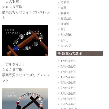
「天の羽衣」
恋愛運
２０２５宝珠
金運
最高品質サファイアブレスレッ
仕事運
ト
願望成就
健康運
癒し
対人関係
お守り
心のケア
1月の誕生石
「アルタイル」
2月の誕生石
２０２５宝珠
3月の誕生石
最高品質ラピスラズリブレスレ
4月の誕生石
ット
5月の誕生石
6月の誕生石
7月の誕生石
8月の誕生石
9月の誕生石