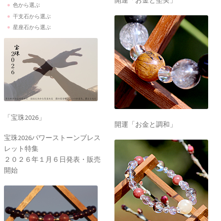
開運「お金と堅実」
色から選ぶ
干支石から選ぶ
星座石から選ぶ
「宝珠2026」
開運「お金と調和」
宝珠2026パワーストーンブレス
レット特集
２０２６年１月６日発表・販売
開始