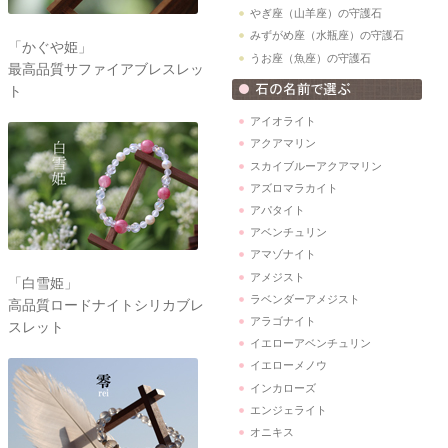
やぎ座（山羊座）の守護石
みずがめ座（水瓶座）の守護石
「かぐや姫」
うお座（魚座）の守護石
最高品質サファイアブレスレッ
ト
アイオライト
アクアマリン
スカイブルーアクアマリン
アズロマラカイト
アパタイト
アベンチュリン
アマゾナイト
アメジスト
「白雪姫」
ラベンダーアメジスト
高品質ロードナイトシリカブレ
アラゴナイト
スレット
イエローアベンチュリン
イエローメノウ
インカローズ
エンジェライト
オニキス