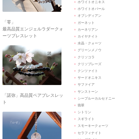
ホワイトオニキス
ホワイトオパール
オブシディアン
「零」
ガーネット
最高品質エンジェルラダークォ
カーネリアン
ーツブレスレット
カイヤナイト
水晶・クォーツ
グリーンメノウ
クリソコラ
クリソプレーズ
クンツァイト
サードオニキス
サファイア
サンストーン
「諾弥」高品質ペアブレスレッ
シーブルーカルセドニー
ト
翡翠
シトリン
スギライト
スモーキークォーツ
セラフィナイト