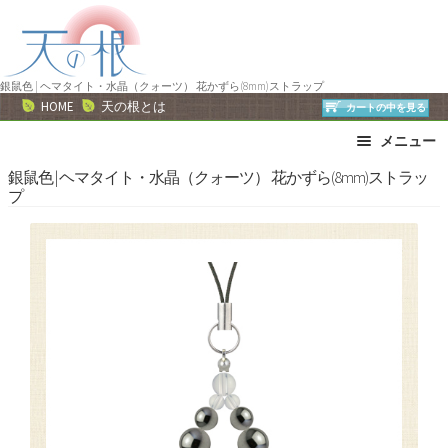
ナ
コ
ビ
ン
ゲ
テ
ー
ン
銀鼠色 | ヘマタイト・水晶（クォーツ） 花かずら(8mm)ストラップ
HOME
天の根とは
カートの中を見る
シ
ツ
ョ
へ
メニュー
ン
ス
ブレスレット
ストラップ
銀鼠色 | ヘマタイト・水晶（クォーツ） 花かずら(8mm)ストラッ
へ
キ
プ
ネックレス
ピアス・イヤリング
ス
ッ
リング
運勢で選ぶ
キ
プ
ッ
誕生石で選ぶ
色で選ぶ
プ
干支石で選ぶ
星座石で選ぶ
石の名前で選ぶ
パワーストーン一覧