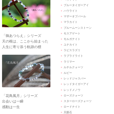
ブルータイガーアイ
ハウライト
マザーオブパール
マラカイト
ブルームーンストーン
モスアゲート
「御あつらえ」シリーズ
モルガナイト
天の根は、ここから始まった
ユナカイト
人生に寄り添う軌跡の標
ラピスラズリ
ラブラドライト
ラリマー
ルチルクォーツ
ルビー
レッドジャスパー
レッドタイガーアイ
レッドメノウ
「花鳥風月」シリーズ
ローズクォーツ
出会いは一瞬
スターローズクォーツ
感動は一生
ロードナイト
天眼石