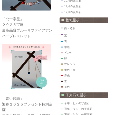
10月の誕生石
11月の誕生石
12月の誕生石
「北十字星」
２０２５宝珠
白・透明
最高品質ブルーサファイアアン
バーブレスレット
紫
青
水色
ピンク
緑
オレンジ
黄色・金
赤色
黒
茶色
「青い琥珀」
子年（ね）の守護石
迎春２０２５プレゼント特別企
丑年（うし）の守護石
画
寅年（とら）の守護石