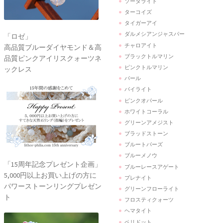
ソーダライト
ターコイズ
タイガーアイ
ダルメシアンジャスパー
「ロゼ」
チャロアイト
高品質ブルーダイヤモンド＆高
ブラックトルマリン
品質ピンクアイリスクォーツネ
ピンクトルマリン
ックレス
パール
パイライト
ピンクオパール
ホワイトコーラル
グリーンアメジスト
ブラッドストーン
ブルートパーズ
ブルーメノウ
「15周年記念プレゼント企画」
ブルーレースアゲート
5,000円以上お買い上げの方に
プレナイト
パワーストーンリングプレゼン
グリーンフローライト
ト
フロスティクォーツ
ヘマタイト
ペリドット