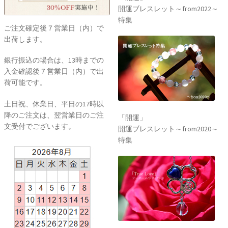
開運ブレスレット～from2022～
特集
ご注文確定後７営業日（内）で
出荷します。
銀行振込の場合は、13時までの
入金確認後７営業日（内）で出
荷可能です。
土日祝、休業日、平日の17時以
降のご注文は、翌営業日のご注
「開運」
文受付でございます。
開運ブレスレット～from2020～
特集