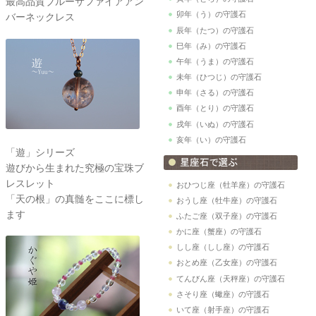
最高品質ブルーサファイアアン
卯年（う）の守護石
バーネックレス
辰年（たつ）の守護石
巳年（み）の守護石
午年（うま）の守護石
未年（ひつじ）の守護石
申年（さる）の守護石
酉年（とり）の守護石
戌年（いぬ）の守護石
亥年（い）の守護石
「遊」シリーズ
遊びから生まれた究極の宝珠ブ
レスレット
おひつじ座（牡羊座）の守護石
「天の根」の真髄をここに標し
おうし座（牡牛座）の守護石
ます
ふたご座（双子座）の守護石
かに座（蟹座）の守護石
しし座（しし座）の守護石
おとめ座（乙女座）の守護石
てんびん座（天秤座）の守護石
さそり座（蠍座）の守護石
いて座（射手座）の守護石