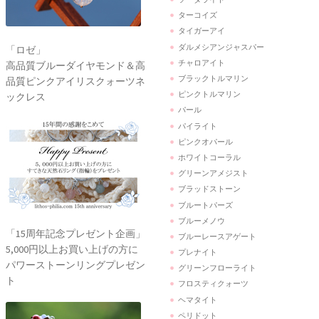
ターコイズ
タイガーアイ
ダルメシアンジャスパー
「ロゼ」
チャロアイト
高品質ブルーダイヤモンド＆高
ブラックトルマリン
品質ピンクアイリスクォーツネ
ピンクトルマリン
ックレス
パール
パイライト
ピンクオパール
ホワイトコーラル
グリーンアメジスト
ブラッドストーン
ブルートパーズ
ブルーメノウ
「15周年記念プレゼント企画」
ブルーレースアゲート
5,000円以上お買い上げの方に
プレナイト
パワーストーンリングプレゼン
グリーンフローライト
ト
フロスティクォーツ
ヘマタイト
ペリドット