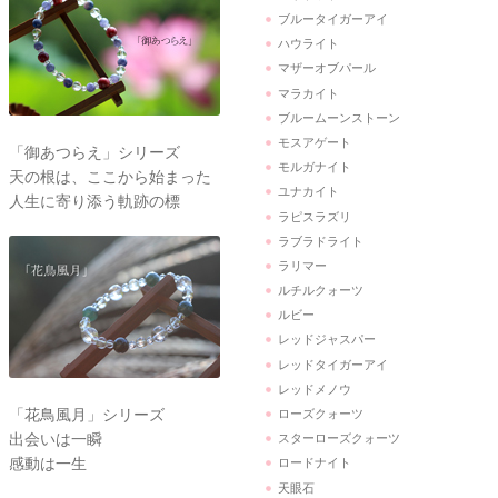
ブルータイガーアイ
ハウライト
マザーオブパール
マラカイト
ブルームーンストーン
モスアゲート
「御あつらえ」シリーズ
モルガナイト
天の根は、ここから始まった
ユナカイト
人生に寄り添う軌跡の標
ラピスラズリ
ラブラドライト
ラリマー
ルチルクォーツ
ルビー
レッドジャスパー
レッドタイガーアイ
レッドメノウ
「花鳥風月」シリーズ
ローズクォーツ
出会いは一瞬
スターローズクォーツ
感動は一生
ロードナイト
天眼石