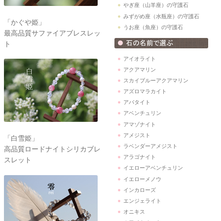
やぎ座（山羊座）の守護石
みずがめ座（水瓶座）の守護石
「かぐや姫」
うお座（魚座）の守護石
最高品質サファイアブレスレッ
ト
アイオライト
アクアマリン
スカイブルーアクアマリン
アズロマラカイト
アパタイト
アベンチュリン
アマゾナイト
アメジスト
「白雪姫」
ラベンダーアメジスト
高品質ロードナイトシリカブレ
アラゴナイト
スレット
イエローアベンチュリン
イエローメノウ
インカローズ
エンジェライト
オニキス