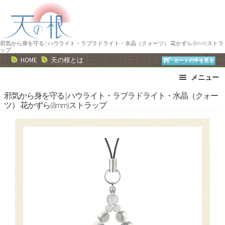
ナ
コ
ビ
ン
ゲ
テ
ー
ン
邪気から身を守る | ハウライト・ラブラドライト・水晶（クォーツ） 花かずら(8mm)ストラ
ップ
シ
ツ
HOME
天の根とは
カートの中を見る
ョ
へ
メニュー
ン
ス
へ
キ
ブレスレット
ストラップ
邪気から身を守る | ハウライト・ラブラドライト・水晶（クォー
ツ） 花かずら(8mm)ストラップ
ス
ッ
ネックレス
ピアス・イヤリング
キ
プ
リング
運勢で選ぶ
ッ
誕生石で選ぶ
色で選ぶ
プ
干支石で選ぶ
星座石で選ぶ
石の名前で選ぶ
パワーストーン一覧