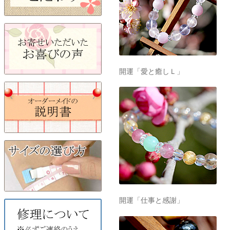
開運「愛と癒しＬ」
開運「仕事と感謝」