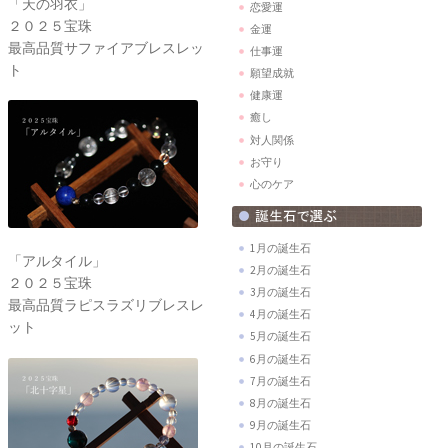
「天の羽衣」
恋愛運
２０２５宝珠
金運
最高品質サファイアブレスレッ
仕事運
ト
願望成就
健康運
癒し
対人関係
お守り
心のケア
1月の誕生石
「アルタイル」
2月の誕生石
２０２５宝珠
3月の誕生石
最高品質ラピスラズリブレスレ
4月の誕生石
ット
5月の誕生石
6月の誕生石
7月の誕生石
8月の誕生石
9月の誕生石
10月の誕生石