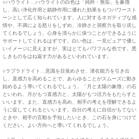
○ハウライト…ハウライトの白色は「純粋・無垢」を象徴
し、高い浄化作用と鎮静作用に優れた効果をもつパワースト
ーンとして広く知られています。人に対するネガティブな感
情や、不満による怒りをしずめ、冷静さと洞察力を取り戻し
てくれるでしょう。心身を清らかに保つことができるように
サポートしてくれるはずです。白い色は、一見ピュアで優し
いイメージに見えますが、実はとてもパワフルな色です。悪
しきものをはね返す力があるといわれています。
○ラブラドライト…意識を目覚めさせ、潜在能力を引き出
し、直感力を高めることで、あらゆることがスムーズに動き
始めるよう導いてくれるでしょう。「月と太陽の象徴」の石
といわれ、月がもつ直感力と、太陽がもつ活力をもたらすと
いいます。また、直感力を高め、相手の考えを理解できるよ
うに促してくれるといいます。自分の考えに自信がもてない
ときや、相手の言動を予知したいとき、この石を身につけて
ください。よい方向へと導いてくれるでしょう。