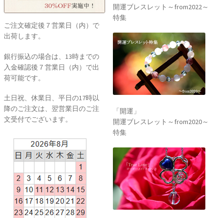
開運ブレスレット～from2022～
特集
ご注文確定後７営業日（内）で
出荷します。
銀行振込の場合は、13時までの
入金確認後７営業日（内）で出
荷可能です。
土日祝、休業日、平日の17時以
降のご注文は、翌営業日のご注
「開運」
文受付でございます。
開運ブレスレット～from2020～
特集