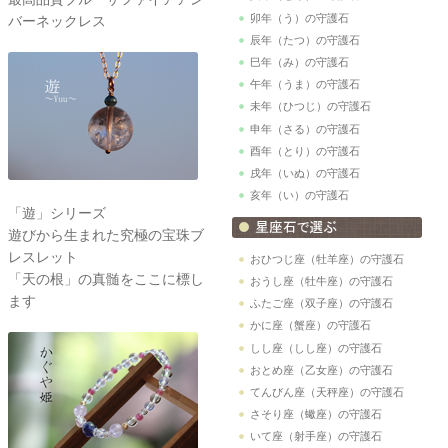
卯年（う）の守護石
バーネックレス
辰年（たつ）の守護石
巳年（み）の守護石
午年（うま）の守護石
未年（ひつじ）の守護石
申年（さる）の守護石
酉年（とり）の守護石
戌年（いぬ）の守護石
亥年（い）の守護石
「遊」シリーズ
遊びから生まれた究極の宝珠ブ
レスレット
おひつじ座（牡羊座）の守護石
「天の根」の真髄をここに標し
おうし座（牡牛座）の守護石
ます
ふたご座（双子座）の守護石
かに座（蟹座）の守護石
しし座（しし座）の守護石
おとめ座（乙女座）の守護石
てんびん座（天秤座）の守護石
さそり座（蠍座）の守護石
いて座（射手座）の守護石