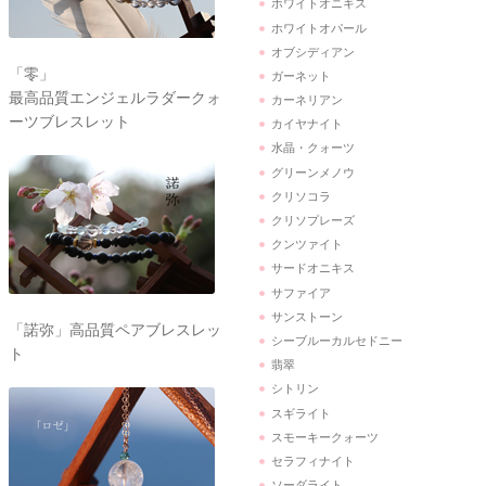
ホワイトオニキス
ホワイトオパール
オブシディアン
「零」
ガーネット
最高品質エンジェルラダークォ
カーネリアン
ーツブレスレット
カイヤナイト
水晶・クォーツ
グリーンメノウ
クリソコラ
クリソプレーズ
クンツァイト
サードオニキス
サファイア
サンストーン
「諾弥」高品質ペアブレスレッ
シーブルーカルセドニー
ト
翡翠
シトリン
スギライト
スモーキークォーツ
セラフィナイト
ソーダライト