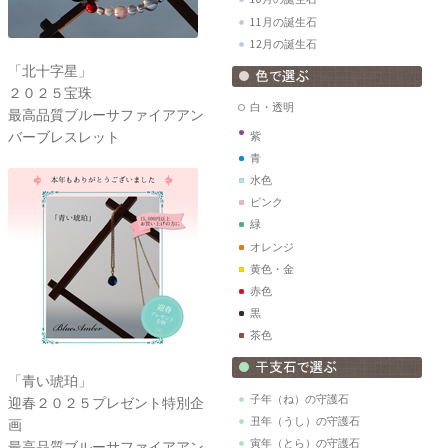
11月の誕生石
12月の誕生石
「北十字星」
２０２５宝珠
白・透明
最高品質ブルーサファイアアン
バーブレスレット
紫
青
水色
ピンク
緑
オレンジ
黄色・金
赤色
黒
茶色
「青い琥珀」
子年（ね）の守護石
迎春２０２５プレゼント特別企
丑年（うし）の守護石
画
寅年（とら）の守護石
最高品質ブルーサファイアアン