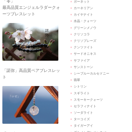
「零」
ガーネット
最高品質エンジェルラダークォ
カーネリアン
ーツブレスレット
カイヤナイト
水晶・クォーツ
グリーンメノウ
クリソコラ
クリソプレーズ
クンツァイト
サードオニキス
サファイア
サンストーン
「諾弥」高品質ペアブレスレッ
シーブルーカルセドニー
ト
翡翠
シトリン
スギライト
スモーキークォーツ
セラフィナイト
ソーダライト
ターコイズ
タイガーアイ