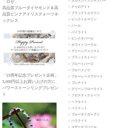
ダルメシアンジャスパー
「ロゼ」
チャロアイト
高品質ブルーダイヤモンド＆高
ブラックトルマリン
品質ピンクアイリスクォーツネ
ピンクトルマリン
ックレス
パール
パイライト
ピンクオパール
ホワイトコーラル
グリーンアメジスト
ブラッドストーン
ブルートパーズ
ブルーメノウ
「15周年記念プレゼント企画」
ブルーレースアゲート
5,000円以上お買い上げの方に
プレナイト
パワーストーンリングプレゼン
グリーンフローライト
ト
フロスティクォーツ
ヘマタイト
ペリドット
ブルータイガーアイ
ハウライト
マザーオブパール