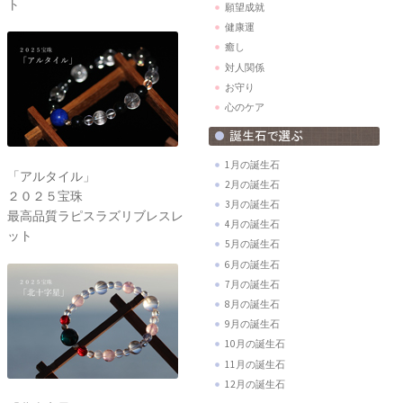
ト
願望成就
健康運
癒し
対人関係
お守り
心のケア
1月の誕生石
「アルタイル」
2月の誕生石
２０２５宝珠
3月の誕生石
最高品質ラピスラズリブレスレ
4月の誕生石
ット
5月の誕生石
6月の誕生石
7月の誕生石
8月の誕生石
9月の誕生石
10月の誕生石
11月の誕生石
12月の誕生石