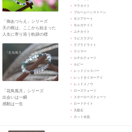
マラカイト
ブルームーンストーン
モスアゲート
「御あつらえ」シリーズ
モルガナイト
天の根は、ここから始まった
ユナカイト
人生に寄り添う軌跡の標
ラピスラズリ
ラブラドライト
ラリマー
ルチルクォーツ
ルビー
レッドジャスパー
レッドタイガーアイ
レッドメノウ
「花鳥風月」シリーズ
ローズクォーツ
出会いは一瞬
スターローズクォーツ
感動は一生
ロードナイト
天眼石
カット水晶