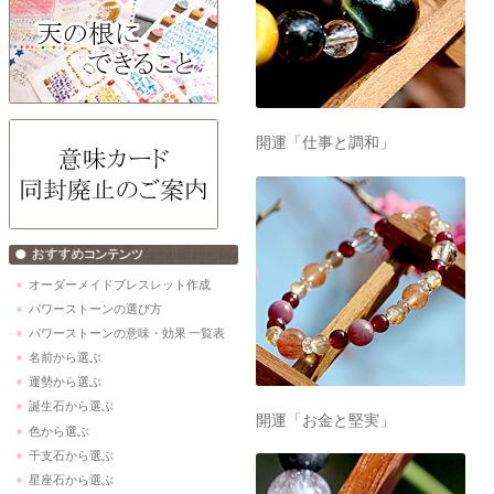
開運「仕事と調和」
オーダーメイドブレスレット作成
パワーストーンの選び方
パワーストーンの意味・効果 一覧表
名前から選ぶ
運勢から選ぶ
誕生石から選ぶ
開運「お金と堅実」
色から選ぶ
干支石から選ぶ
星座石から選ぶ