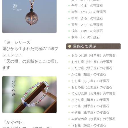
午年（うま）の守護石
未年（ひつじ）の守護石
申年（さる）の守護石
酉年（とり）の守護石
戌年（いぬ）の守護石
亥年（い）の守護石
「遊」シリーズ
遊びから生まれた究極の宝珠ブ
レスレット
おひつじ座（牡羊座）の守護石
「天の根」の真髄をここに標し
おうし座（牡牛座）の守護石
ます
ふたご座（双子座）の守護石
かに座（蟹座）の守護石
しし座（しし座）の守護石
おとめ座（乙女座）の守護石
てんびん座（天秤座）の守護石
さそり座（蠍座）の守護石
いて座（射手座）の守護石
やぎ座（山羊座）の守護石
みずがめ座（水瓶座）の守護石
「かぐや姫」
うお座（魚座）の守護石