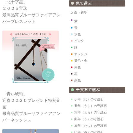
「北十字星」
２０２５宝珠
白・透明
最高品質ブルーサファイアアン
バーブレスレット
紫
青
水色
ピンク
緑
オレンジ
黄色・金
赤色
黒
茶色
「青い琥珀」
子年（ね）の守護石
迎春２０２５プレゼント特別企
丑年（うし）の守護石
画
寅年（とら）の守護石
最高品質ブルーサファイアアン
卯年（う）の守護石
バーネックレス
辰年（たつ）の守護石
巳年（み）の守護石