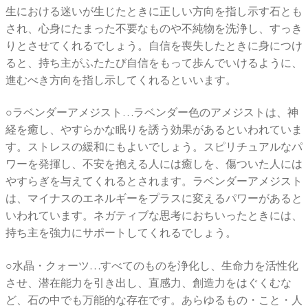
生における迷いが生じたときに正しい方向を指し示す石とも
され、心身にたまった不要なものや不純物を洗浄し、すっき
りとさせてくれるでしょう。自信を喪失したときに身につけ
ると、持ち主がふたたび自信をもって歩んでいけるように、
進むべき方向を指し示してくれるといいます。
○ラベンダーアメジスト…ラベンダー色のアメジストは、神
経を癒し、やすらかな眠りを誘う効果があるといわれていま
す。ストレスの緩和にもよいでしょう。スピリチュアルなパ
ワーを発揮し、不安を抱える人には癒しを、傷ついた人には
やすらぎを与えてくれるとされます。ラベンダーアメジスト
は、マイナスのエネルギーをプラスに変えるパワーがあると
いわれています。ネガティブな思考におちいったときには、
持ち主を強力にサポートしてくれるでしょう。
○水晶・クォーツ…すべてのものを浄化し、生命力を活性化
させ、潜在能力を引き出し、直感力、創造力をはぐくむな
ど、石の中でも万能的な存在です。あらゆるもの・こと・人