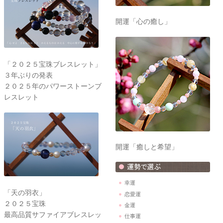
開運「心の癒し」
「２０２５宝珠ブレスレット」
３年ぶりの発表
２０２５年のパワーストーンブ
レスレット
開運「癒しと希望」
幸運
「天の羽衣」
恋愛運
２０２５宝珠
金運
最高品質サファイアブレスレッ
仕事運