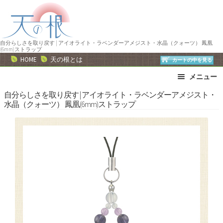
ナ
コ
ビ
ン
ゲ
テ
ー
ン
自分らしさを取り戻す | アイオライト・ラベンダーアメジスト・水晶（クォーツ） 鳳凰
(6mm)ストラップ
シ
ツ
HOME
天の根とは
カートの中を見る
ョ
へ
メニュー
ン
ス
へ
キ
ブレスレット
ストラップ
自分らしさを取り戻す | アイオライト・ラベンダーアメジスト・
水晶（クォーツ） 鳳凰(6mm)ストラップ
ス
ッ
ネックレス
ピアス・イヤリング
キ
プ
リング
運勢で選ぶ
ッ
誕生石で選ぶ
色で選ぶ
プ
干支石で選ぶ
星座石で選ぶ
石の名前で選ぶ
パワーストーン一覧