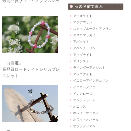
最高品質サファイアブレスレッ
ト
アイオライト
アクアマリン
スカイブルーアクアマリン
アズロマラカイト
アパタイト
アベンチュリン
アマゾナイト
アメジスト
「白雪姫」
ラベンダーアメジスト
高品質ロードナイトシリカブレ
アラゴナイト
スレット
イエローアベンチュリン
イエローメノウ
インカローズ
エンジェライト
オニキス
ホワイトオニキス
ホワイトオパール
オブシディアン