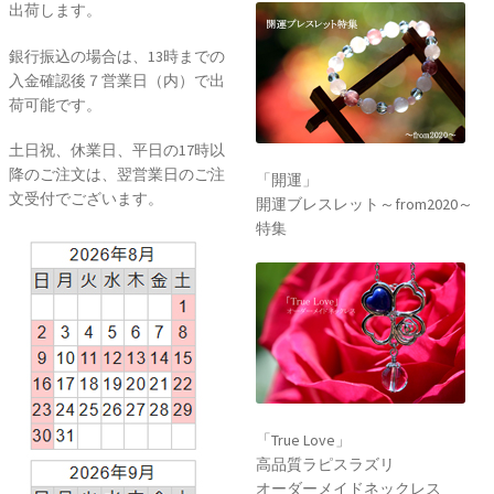
出荷します。
銀行振込の場合は、13時までの
入金確認後７営業日（内）で出
荷可能です。
土日祝、休業日、平日の17時以
降のご注文は、翌営業日のご注
「開運」
文受付でございます。
開運ブレスレット～from2020～
特集
「True Love」
高品質ラピスラズリ
オーダーメイドネックレス