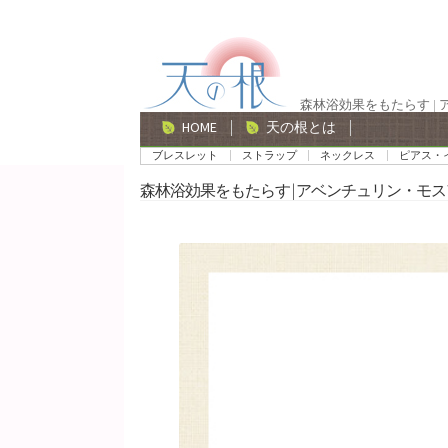
ナ
コ
ビ
ン
ゲ
テ
森林浴効果をもたらす |
ー
ン
HOME
天の根とは
シ
ツ
ブレスレット
ストラップ
ネックレス
ピアス・
ョ
へ
森林浴効果をもたらす | アベンチュリン・モス
ン
ス
へ
キ
ス
ッ
キ
プ
ッ
プ