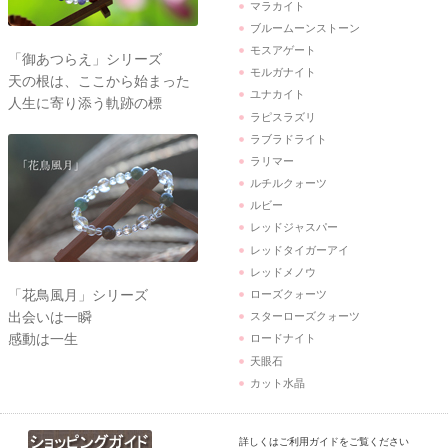
マラカイト
ブルームーンストーン
モスアゲート
「御あつらえ」シリーズ
モルガナイト
天の根は、ここから始まった
ユナカイト
人生に寄り添う軌跡の標
ラピスラズリ
ラブラドライト
ラリマー
ルチルクォーツ
ルビー
レッドジャスパー
レッドタイガーアイ
レッドメノウ
「花鳥風月」シリーズ
ローズクォーツ
出会いは一瞬
スターローズクォーツ
感動は一生
ロードナイト
天眼石
カット水晶
詳しくはご利用ガイドをご覧ください