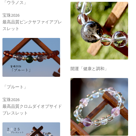
「ウラノス」
宝珠2026
最高品質ピンクサファイアブレ
スレット
開運「健康と調和」
「プルート」
宝珠2026
最高品質クロムダイオプサイド
ブレスレット