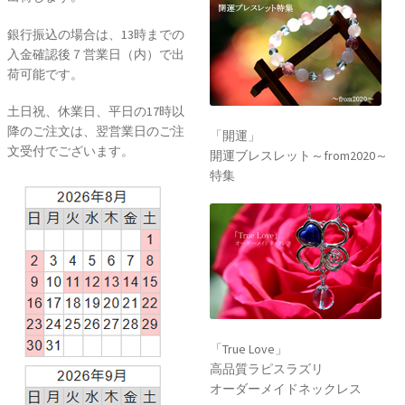
銀行振込の場合は、13時までの
入金確認後７営業日（内）で出
荷可能です。
土日祝、休業日、平日の17時以
降のご注文は、翌営業日のご注
「開運」
文受付でございます。
開運ブレスレット～from2020～
特集
「True Love」
高品質ラピスラズリ
オーダーメイドネックレス