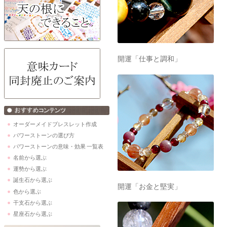
開運「仕事と調和」
オーダーメイドブレスレット作成
パワーストーンの選び方
パワーストーンの意味・効果 一覧表
名前から選ぶ
運勢から選ぶ
誕生石から選ぶ
開運「お金と堅実」
色から選ぶ
干支石から選ぶ
星座石から選ぶ