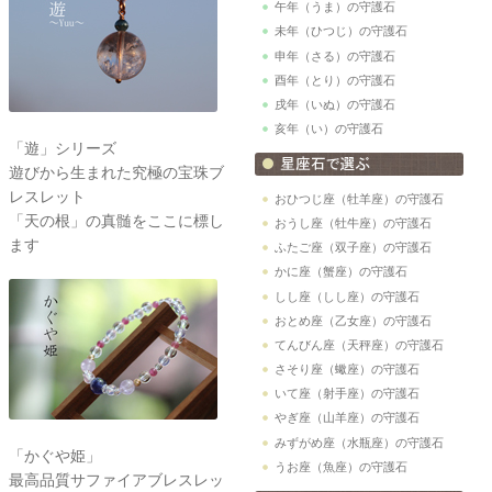
午年（うま）の守護石
未年（ひつじ）の守護石
申年（さる）の守護石
酉年（とり）の守護石
戌年（いぬ）の守護石
亥年（い）の守護石
「遊」シリーズ
遊びから生まれた究極の宝珠ブ
レスレット
おひつじ座（牡羊座）の守護石
「天の根」の真髄をここに標し
おうし座（牡牛座）の守護石
ます
ふたご座（双子座）の守護石
かに座（蟹座）の守護石
しし座（しし座）の守護石
おとめ座（乙女座）の守護石
てんびん座（天秤座）の守護石
さそり座（蠍座）の守護石
いて座（射手座）の守護石
やぎ座（山羊座）の守護石
みずがめ座（水瓶座）の守護石
「かぐや姫」
うお座（魚座）の守護石
最高品質サファイアブレスレッ