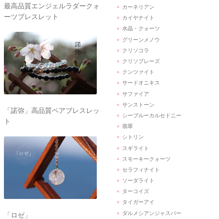
最高品質エンジェルラダークォ
カーネリアン
ーツブレスレット
カイヤナイト
水晶・クォーツ
グリーンメノウ
クリソコラ
クリソプレーズ
クンツァイト
サードオニキス
サファイア
サンストーン
「諾弥」高品質ペアブレスレッ
シーブルーカルセドニー
ト
翡翠
シトリン
スギライト
スモーキークォーツ
セラフィナイト
ソーダライト
ターコイズ
タイガーアイ
ダルメシアンジャスパー
「ロゼ」