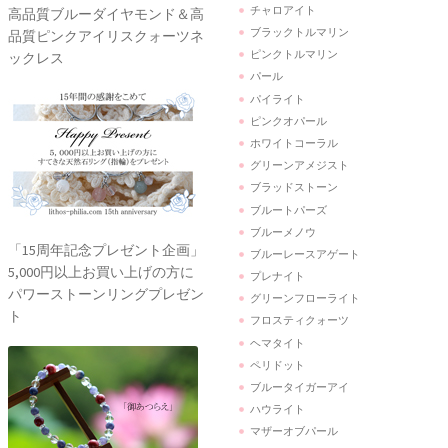
チャロアイト
高品質ブルーダイヤモンド＆高
ブラックトルマリン
品質ピンクアイリスクォーツネ
ピンクトルマリン
ックレス
パール
パイライト
ピンクオパール
ホワイトコーラル
グリーンアメジスト
ブラッドストーン
ブルートパーズ
ブルーメノウ
「15周年記念プレゼント企画」
ブルーレースアゲート
5,000円以上お買い上げの方に
プレナイト
パワーストーンリングプレゼン
グリーンフローライト
ト
フロスティクォーツ
ヘマタイト
ペリドット
ブルータイガーアイ
ハウライト
マザーオブパール