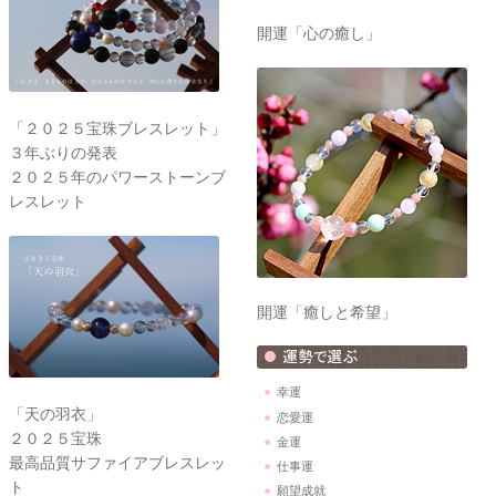
開運「心の癒し」
「２０２５宝珠ブレスレット」
３年ぶりの発表
２０２５年のパワーストーンブ
レスレット
開運「癒しと希望」
幸運
「天の羽衣」
恋愛運
２０２５宝珠
金運
最高品質サファイアブレスレッ
仕事運
ト
願望成就