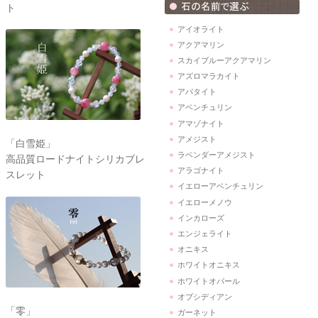
ト
アイオライト
アクアマリン
スカイブルーアクアマリン
アズロマラカイト
アパタイト
アベンチュリン
アマゾナイト
アメジスト
「白雪姫」
ラベンダーアメジスト
高品質ロードナイトシリカブレ
アラゴナイト
スレット
イエローアベンチュリン
イエローメノウ
インカローズ
エンジェライト
オニキス
ホワイトオニキス
ホワイトオパール
オブシディアン
「零」
ガーネット