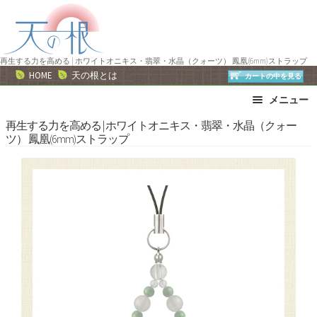
ナ
コ
ビ
ン
ゲ
テ
ー
ン
再生する力を高める | ホワイトオニキス・翡翠・水晶（クォーツ） 鳳凰(6mm)ストラップ
HOME
天の根とは
カートの中を見る
シ
ツ
ョ
へ
メニュー
ン
ス
ブレスレット
ストラップ
再生する力を高める | ホワイトオニキス・翡翠・水晶（クォー
へ
キ
ツ） 鳳凰(6mm)ストラップ
ネックレス
ピアス・イヤリング
ス
ッ
リング
運勢で選ぶ
キ
プ
ッ
誕生石で選ぶ
色で選ぶ
プ
干支石で選ぶ
星座石で選ぶ
石の名前で選ぶ
パワーストーン一覧