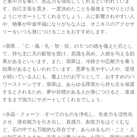
と集中力を養い、意志力を強化してくれるといわれていま
す。自己主張を貫き、一度決めたことを最後までやりとげる
ようにサポートしてくれるでしょう。人に影響されやすい人
や、物事が中途半端になりがちな人は、オニキスのアクセサ
リーをいつも身につけることをおすすめします。
○翡翠…「仁・義・礼・智・信」の５つの徳を備えた石とし
て、持ち主に天の叡智を授け、意識を高め、人徳を与える効
果があるといいます。また、翡翠は、冷静さや忍耐力を養う
効果があるともいわれています。悪夢を見やすい人や、逆境
が続いている人にも、魔よけのお守りとして、おすすめのパ
ワーストーンです。翡翠は、あらゆる障害から持ち主を保護
するとされるため、夢や目標がある人が身につけると、達成
するまで強力にサポートしてくれるでしょう。
○水晶・クォーツ…すべてのものを浄化し、生命力を活性化
させ、潜在能力を引き出し、直感力、創造力をはぐくむな
ど、石の中でも万能的な存在です。あらゆるもの・こと・人