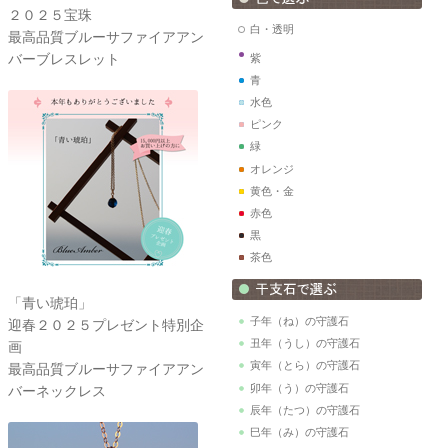
２０２５宝珠
白・透明
最高品質ブルーサファイアアン
バーブレスレット
紫
青
水色
ピンク
緑
オレンジ
黄色・金
赤色
黒
茶色
「青い琥珀」
子年（ね）の守護石
迎春２０２５プレゼント特別企
丑年（うし）の守護石
画
寅年（とら）の守護石
最高品質ブルーサファイアアン
卯年（う）の守護石
バーネックレス
辰年（たつ）の守護石
巳年（み）の守護石