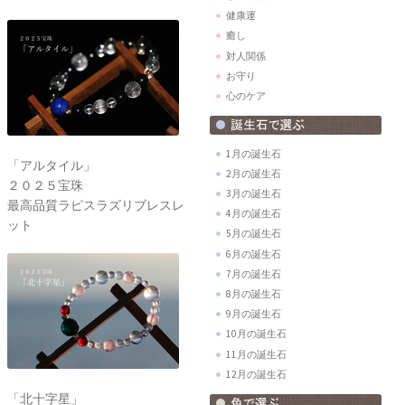
健康運
癒し
対人関係
お守り
心のケア
1月の誕生石
「アルタイル」
2月の誕生石
２０２５宝珠
3月の誕生石
最高品質ラピスラズリブレスレ
4月の誕生石
ット
5月の誕生石
6月の誕生石
7月の誕生石
8月の誕生石
9月の誕生石
10月の誕生石
11月の誕生石
12月の誕生石
「北十字星」