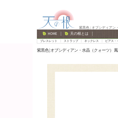
ナ
コ
ビ
ン
ゲ
テ
紫黒色 | オブシディアン
ー
ン
HOME
天の根とは
シ
ツ
ブレスレット
ストラップ
ネックレス
ピアス・
ョ
へ
紫黒色 | オブシディアン・水晶（クォーツ） 鳳
ン
ス
へ
キ
ス
ッ
キ
プ
ッ
プ