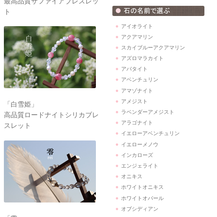
最高品質サファイアブレスレッ
ト
アイオライト
アクアマリン
スカイブルーアクアマリン
アズロマラカイト
アパタイト
アベンチュリン
アマゾナイト
アメジスト
「白雪姫」
ラベンダーアメジスト
高品質ロードナイトシリカブレ
アラゴナイト
スレット
イエローアベンチュリン
イエローメノウ
インカローズ
エンジェライト
オニキス
ホワイトオニキス
ホワイトオパール
オブシディアン