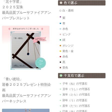
「北十字星」
２０２５宝珠
白・透明
最高品質ブルーサファイアアン
バーブレスレット
紫
青
水色
ピンク
緑
オレンジ
黄色・金
赤色
黒
茶色
「青い琥珀」
子年（ね）の守護石
迎春２０２５プレゼント特別企
丑年（うし）の守護石
画
寅年（とら）の守護石
最高品質ブルーサファイアアン
卯年（う）の守護石
バーネックレス
辰年（たつ）の守護石
巳年（み）の守護石