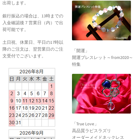
出荷します。
銀行振込の場合は、13時までの
入金確認後７営業日（内）で出
荷可能です。
土日祝、休業日、平日の17時以
降のご注文は、翌営業日のご注
「開運」
文受付でございます。
開運ブレスレット～from2020～
特集
「True Love」
高品質ラピスラズリ
オーダーメイドネックレス