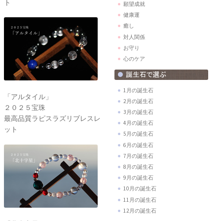
ト
願望成就
健康運
癒し
対人関係
お守り
心のケア
1月の誕生石
「アルタイル」
2月の誕生石
２０２５宝珠
3月の誕生石
最高品質ラピスラズリブレスレ
4月の誕生石
ット
5月の誕生石
6月の誕生石
7月の誕生石
8月の誕生石
9月の誕生石
10月の誕生石
11月の誕生石
12月の誕生石