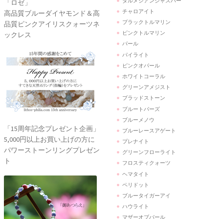
ダルメシアンジャスパー
「ロゼ」
チャロアイト
高品質ブルーダイヤモンド＆高
ブラックトルマリン
品質ピンクアイリスクォーツネ
ピンクトルマリン
ックレス
パール
パイライト
ピンクオパール
ホワイトコーラル
グリーンアメジスト
ブラッドストーン
ブルートパーズ
ブルーメノウ
「15周年記念プレゼント企画」
ブルーレースアゲート
5,000円以上お買い上げの方に
プレナイト
パワーストーンリングプレゼン
グリーンフローライト
ト
フロスティクォーツ
ヘマタイト
ペリドット
ブルータイガーアイ
ハウライト
マザーオブパール