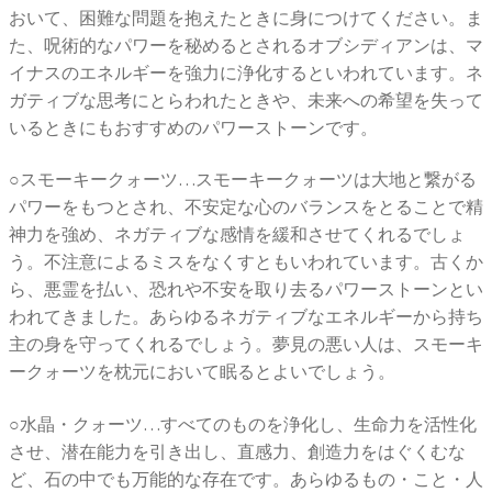
おいて、困難な問題を抱えたときに身につけてください。ま
た、呪術的なパワーを秘めるとされるオブシディアンは、マ
イナスのエネルギーを強力に浄化するといわれています。ネ
ガティブな思考にとらわれたときや、未来への希望を失って
いるときにもおすすめのパワーストーンです。
○スモーキークォーツ…スモーキークォーツは大地と繋がる
パワーをもつとされ、不安定な心のバランスをとることで精
神力を強め、ネガティブな感情を緩和させてくれるでしょ
う。不注意によるミスをなくすともいわれています。古くか
ら、悪霊を払い、恐れや不安を取り去るパワーストーンとい
われてきました。あらゆるネガティブなエネルギーから持ち
主の身を守ってくれるでしょう。夢見の悪い人は、スモーキ
ークォーツを枕元において眠るとよいでしょう。
○水晶・クォーツ…すべてのものを浄化し、生命力を活性化
させ、潜在能力を引き出し、直感力、創造力をはぐくむな
ど、石の中でも万能的な存在です。あらゆるもの・こと・人