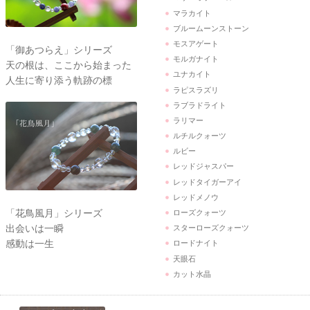
マラカイト
ブルームーンストーン
モスアゲート
「御あつらえ」シリーズ
モルガナイト
天の根は、ここから始まった
ユナカイト
人生に寄り添う軌跡の標
ラピスラズリ
ラブラドライト
ラリマー
ルチルクォーツ
ルビー
レッドジャスパー
レッドタイガーアイ
レッドメノウ
「花鳥風月」シリーズ
ローズクォーツ
出会いは一瞬
スターローズクォーツ
感動は一生
ロードナイト
天眼石
カット水晶