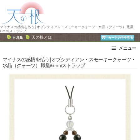
ナ
コ
ビ
ン
ゲ
テ
ー
ン
マイナスの感情を払う | オブシディアン・スモーキークォーツ・水晶（クォーツ） 鳳凰
(6mm)ストラップ
シ
ツ
HOME
天の根とは
カートの中を見る
ョ
へ
メニュー
ン
ス
へ
キ
ブレスレット
ストラップ
マイナスの感情を払う | オブシディアン・スモーキークォーツ・
水晶（クォーツ） 鳳凰(6mm)ストラップ
ス
ッ
ネックレス
ピアス・イヤリング
キ
プ
リング
運勢で選ぶ
ッ
誕生石で選ぶ
色で選ぶ
プ
干支石で選ぶ
星座石で選ぶ
石の名前で選ぶ
パワーストーン一覧