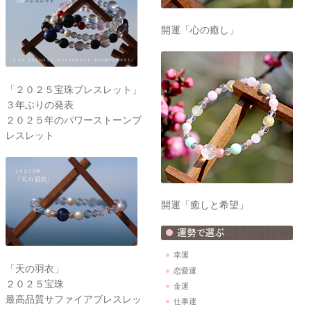
開運「心の癒し」
「２０２５宝珠ブレスレット」
３年ぶりの発表
２０２５年のパワーストーンブ
レスレット
開運「癒しと希望」
幸運
「天の羽衣」
恋愛運
２０２５宝珠
金運
最高品質サファイアブレスレッ
仕事運