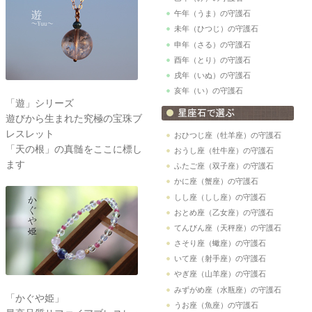
午年（うま）の守護石
未年（ひつじ）の守護石
申年（さる）の守護石
酉年（とり）の守護石
戌年（いぬ）の守護石
亥年（い）の守護石
「遊」シリーズ
遊びから生まれた究極の宝珠ブ
レスレット
おひつじ座（牡羊座）の守護石
「天の根」の真髄をここに標し
おうし座（牡牛座）の守護石
ます
ふたご座（双子座）の守護石
かに座（蟹座）の守護石
しし座（しし座）の守護石
おとめ座（乙女座）の守護石
てんびん座（天秤座）の守護石
さそり座（蠍座）の守護石
いて座（射手座）の守護石
やぎ座（山羊座）の守護石
みずがめ座（水瓶座）の守護石
「かぐや姫」
うお座（魚座）の守護石