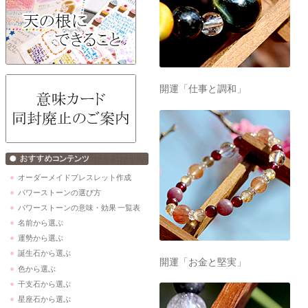
開運「仕事と調和」
オーダーメイドブレスレット作成
パワーストーンの選び方
パワーストーンの意味・効果 一覧表
名前から選ぶ
運勢から選ぶ
誕生石から選ぶ
開運「お金と堅実」
色から選ぶ
干支石から選ぶ
星座石から選ぶ