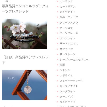
「零」
ガーネット
最高品質エンジェルラダークォ
カーネリアン
ーツブレスレット
カイヤナイト
水晶・クォーツ
グリーンメノウ
クリソコラ
クリソプレーズ
クンツァイト
サードオニキス
サファイア
サンストーン
「諾弥」高品質ペアブレスレッ
シーブルーカルセドニー
ト
翡翠
シトリン
スギライト
スモーキークォーツ
セラフィナイト
ソーダライト
ターコイズ
タイガーアイ