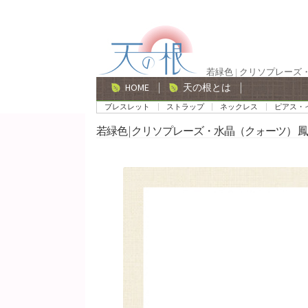
ナ
コ
ビ
ン
ゲ
テ
若緑色 | クリソプレーズ
ー
ン
HOME
天の根とは
シ
ツ
ブレスレット
ストラップ
ネックレス
ピアス・
ョ
へ
若緑色 | クリソプレーズ・水晶（クォーツ） 鳳
ン
ス
へ
キ
ス
ッ
キ
プ
ッ
プ