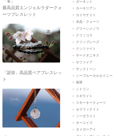
「零」
ガーネット
最高品質エンジェルラダークォ
カーネリアン
ーツブレスレット
カイヤナイト
水晶・クォーツ
グリーンメノウ
クリソコラ
クリソプレーズ
クンツァイト
サードオニキス
サファイア
サンストーン
「諾弥」高品質ペアブレスレッ
シーブルーカルセドニー
ト
翡翠
シトリン
スギライト
スモーキークォーツ
セラフィナイト
ソーダライト
ターコイズ
タイガーアイ