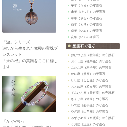
午年（うま）の守護石
未年（ひつじ）の守護石
申年（さる）の守護石
酉年（とり）の守護石
戌年（いぬ）の守護石
亥年（い）の守護石
「遊」シリーズ
遊びから生まれた究極の宝珠ブ
レスレット
おひつじ座（牡羊座）の守護石
「天の根」の真髄をここに標し
おうし座（牡牛座）の守護石
ます
ふたご座（双子座）の守護石
かに座（蟹座）の守護石
しし座（しし座）の守護石
おとめ座（乙女座）の守護石
てんびん座（天秤座）の守護石
さそり座（蠍座）の守護石
いて座（射手座）の守護石
やぎ座（山羊座）の守護石
みずがめ座（水瓶座）の守護石
「かぐや姫」
うお座（魚座）の守護石