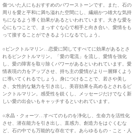
傷ついた人にもおすすめのパワーストーンです。また、石の
周りを愛と平和に満ち溢れた空間にし、繊細かつ雄大な気持
ちになるよう導く効果があるといわれています。大きな愛を
心にもつことで、まっすぐな心で相手と向き合い、愛情をも
って接することができるようになるでしょう。
○ピンクトルマリン…恋愛に関してすべてに効果があるとさ
れるピンクトルマリン。「愛の電流」を流し、愛情を強化
し、愛の障害を取り除くパワーがあるといわれています。愛
情表現の力をアップさせ、持ち主の愛情がより一層輝くよう
に導いてくれるでしょう。身につけることで、若さや美し
さ、女性的な魅力を引き出し、美容効果を高めるとされるピ
ンクトルマリン。感受性を鋭くし、メッセージだけでなく新
しい愛の出会いもキャッチするといわれています。
○水晶・クォーツ…すべてのものを浄化し、生命力を活性化
させ、潜在能力を引き出し、直感力、創造力をはぐくむな
ど、石の中でも万能的な存在です。あらゆるもの・こと・人