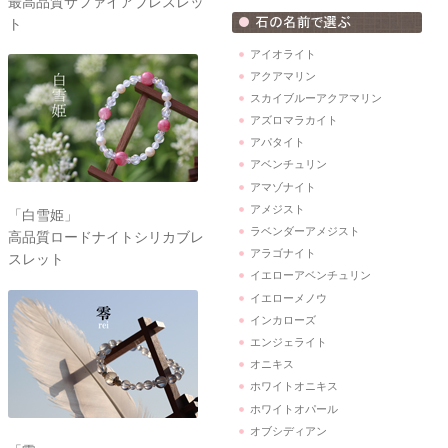
最高品質サファイアブレスレッ
ト
アイオライト
アクアマリン
スカイブルーアクアマリン
アズロマラカイト
アパタイト
アベンチュリン
アマゾナイト
アメジスト
「白雪姫」
ラベンダーアメジスト
高品質ロードナイトシリカブレ
アラゴナイト
スレット
イエローアベンチュリン
イエローメノウ
インカローズ
エンジェライト
オニキス
ホワイトオニキス
ホワイトオパール
オブシディアン