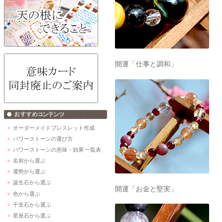
開運「仕事と調和」
オーダーメイドブレスレット作成
パワーストーンの選び方
パワーストーンの意味・効果 一覧表
名前から選ぶ
運勢から選ぶ
誕生石から選ぶ
開運「お金と堅実」
色から選ぶ
干支石から選ぶ
星座石から選ぶ