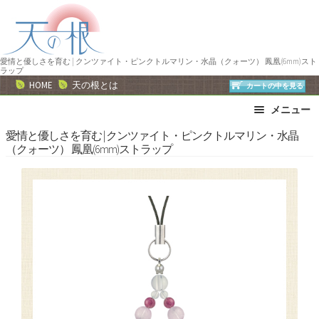
ナ
コ
ビ
ン
ゲ
テ
ー
ン
愛情と優しさを育む | クンツァイト・ピンクトルマリン・水晶（クォーツ） 鳳凰(6mm)スト
ラップ
シ
ツ
HOME
天の根とは
カートの中を見る
ョ
へ
メニュー
ン
ス
へ
キ
ブレスレット
ストラップ
愛情と優しさを育む | クンツァイト・ピンクトルマリン・水晶
（クォーツ） 鳳凰(6mm)ストラップ
ス
ッ
ネックレス
ピアス・イヤリング
キ
プ
リング
運勢で選ぶ
ッ
誕生石で選ぶ
色で選ぶ
プ
干支石で選ぶ
星座石で選ぶ
石の名前で選ぶ
パワーストーン一覧