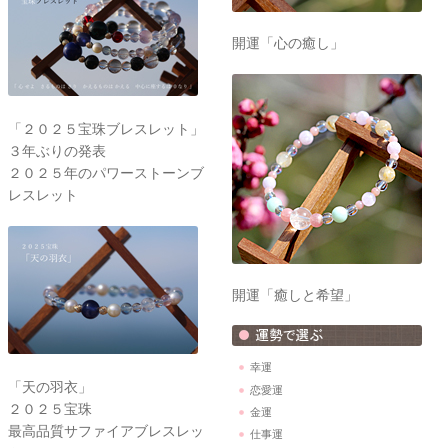
開運「心の癒し」
「２０２５宝珠ブレスレット」
３年ぶりの発表
２０２５年のパワーストーンブ
レスレット
開運「癒しと希望」
幸運
「天の羽衣」
恋愛運
２０２５宝珠
金運
最高品質サファイアブレスレッ
仕事運