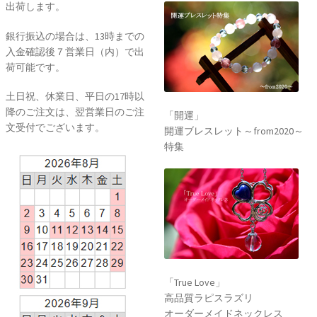
出荷します。
銀行振込の場合は、13時までの
入金確認後７営業日（内）で出
荷可能です。
土日祝、休業日、平日の17時以
降のご注文は、翌営業日のご注
「開運」
文受付でございます。
開運ブレスレット～from2020～
特集
「True Love」
高品質ラピスラズリ
オーダーメイドネックレス