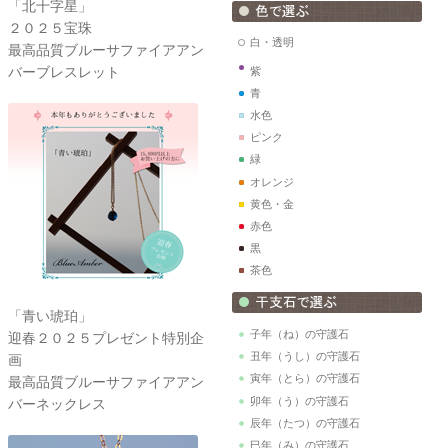
「北十字星」
２０２５宝珠
白・透明
最高品質ブルーサファイアアン
バーブレスレット
紫
青
水色
ピンク
緑
オレンジ
黄色・金
赤色
黒
茶色
「青い琥珀」
子年（ね）の守護石
迎春２０２５プレゼント特別企
丑年（うし）の守護石
画
寅年（とら）の守護石
最高品質ブルーサファイアアン
卯年（う）の守護石
バーネックレス
辰年（たつ）の守護石
巳年（み）の守護石