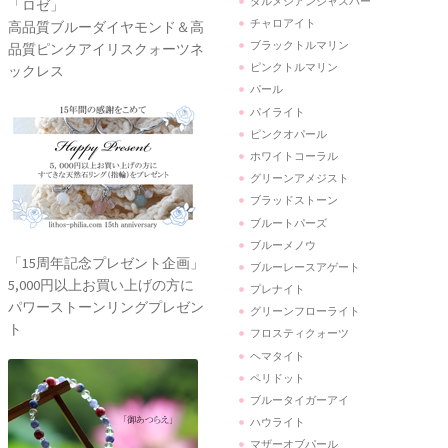
ダルメシアンジャスパー
「ロゼ」
チャロアイト
高品質ブルーダイヤモンド＆高
ブラックトルマリン
品質ピンクアイリスクォーツネ
ピンクトルマリン
ックレス
パール
パイライト
ピンクオパール
ホワイトコーラル
グリーンアメジスト
ブラッドストーン
ブルートパーズ
ブルーメノウ
「15周年記念プレゼント企画」
ブルーレースアゲート
5,000円以上お買い上げの方に
プレナイト
パワーストーンリングプレゼン
グリーンフローライト
ト
フロスティクォーツ
ヘマタイト
ペリドット
ブルータイガーアイ
ハウライト
マザーオブパール