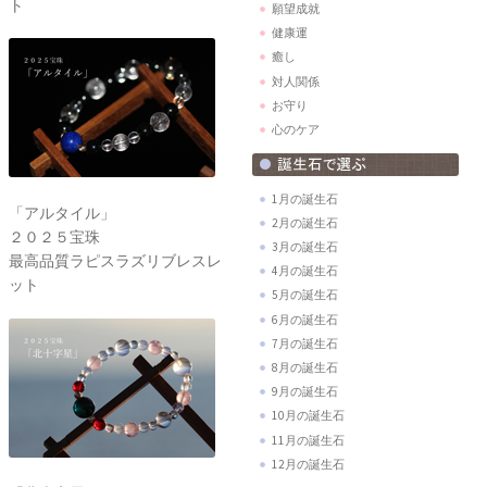
ト
願望成就
健康運
癒し
対人関係
お守り
心のケア
1月の誕生石
「アルタイル」
2月の誕生石
２０２５宝珠
3月の誕生石
最高品質ラピスラズリブレスレ
4月の誕生石
ット
5月の誕生石
6月の誕生石
7月の誕生石
8月の誕生石
9月の誕生石
10月の誕生石
11月の誕生石
12月の誕生石