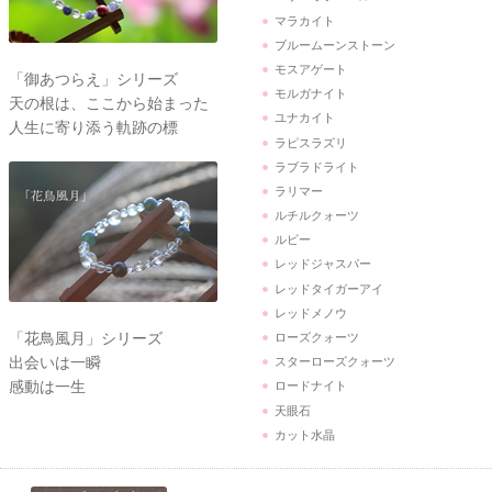
マラカイト
ブルームーンストーン
モスアゲート
「御あつらえ」シリーズ
モルガナイト
天の根は、ここから始まった
ユナカイト
人生に寄り添う軌跡の標
ラピスラズリ
ラブラドライト
ラリマー
ルチルクォーツ
ルビー
レッドジャスパー
レッドタイガーアイ
レッドメノウ
「花鳥風月」シリーズ
ローズクォーツ
出会いは一瞬
スターローズクォーツ
感動は一生
ロードナイト
天眼石
カット水晶