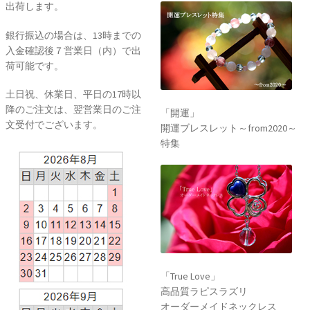
出荷します。
銀行振込の場合は、13時までの
入金確認後７営業日（内）で出
荷可能です。
土日祝、休業日、平日の17時以
降のご注文は、翌営業日のご注
「開運」
文受付でございます。
開運ブレスレット～from2020～
特集
「True Love」
高品質ラピスラズリ
オーダーメイドネックレス