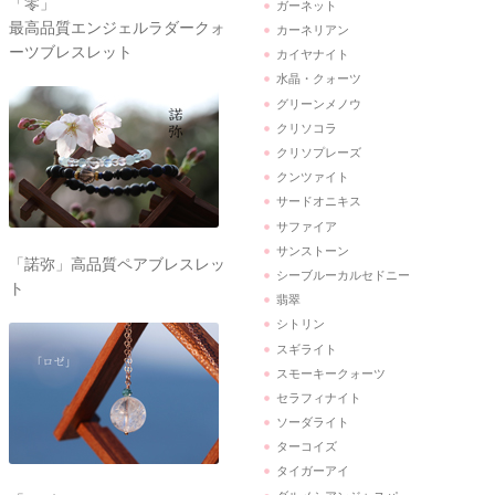
「零」
ガーネット
最高品質エンジェルラダークォ
カーネリアン
ーツブレスレット
カイヤナイト
水晶・クォーツ
グリーンメノウ
クリソコラ
クリソプレーズ
クンツァイト
サードオニキス
サファイア
サンストーン
「諾弥」高品質ペアブレスレッ
シーブルーカルセドニー
ト
翡翠
シトリン
スギライト
スモーキークォーツ
セラフィナイト
ソーダライト
ターコイズ
タイガーアイ