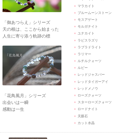
マラカイト
ブルームーンストーン
モスアゲート
「御あつらえ」シリーズ
モルガナイト
天の根は、ここから始まった
ユナカイト
人生に寄り添う軌跡の標
ラピスラズリ
ラブラドライト
ラリマー
ルチルクォーツ
ルビー
レッドジャスパー
レッドタイガーアイ
レッドメノウ
「花鳥風月」シリーズ
ローズクォーツ
出会いは一瞬
スターローズクォーツ
感動は一生
ロードナイト
天眼石
カット水晶