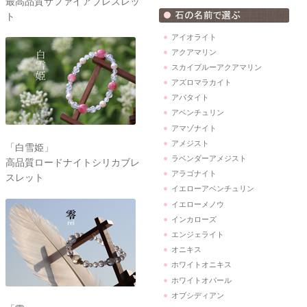
最高品質サファイアブレスレッ
ト
アイオライト
アクアマリン
スカイブルーアクアマリン
アズロマラカイト
アパタイト
アベンチュリン
アマゾナイト
アメジスト
「白雪姫」
ラベンダーアメジスト
高品質ロードナイトシリカブレ
アラゴナイト
スレット
イエローアベンチュリン
イエローメノウ
インカローズ
エンジェライト
オニキス
ホワイトオニキス
ホワイトオパール
オブシディアン