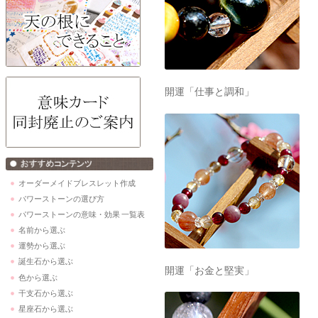
開運「仕事と調和」
オーダーメイドブレスレット作成
パワーストーンの選び方
パワーストーンの意味・効果 一覧表
名前から選ぶ
運勢から選ぶ
誕生石から選ぶ
開運「お金と堅実」
色から選ぶ
干支石から選ぶ
星座石から選ぶ