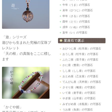
午年（うま）の守護石
未年（ひつじ）の守護石
申年（さる）の守護石
酉年（とり）の守護石
戌年（いぬ）の守護石
亥年（い）の守護石
「遊」シリーズ
遊びから生まれた究極の宝珠ブ
レスレット
おひつじ座（牡羊座）の守護石
「天の根」の真髄をここに標し
おうし座（牡牛座）の守護石
ます
ふたご座（双子座）の守護石
かに座（蟹座）の守護石
しし座（しし座）の守護石
おとめ座（乙女座）の守護石
てんびん座（天秤座）の守護石
さそり座（蠍座）の守護石
いて座（射手座）の守護石
やぎ座（山羊座）の守護石
みずがめ座（水瓶座）の守護石
「かぐや姫」
うお座（魚座）の守護石