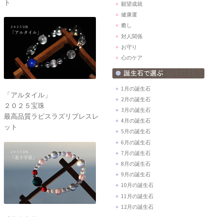
ト
願望成就
健康運
癒し
対人関係
お守り
心のケア
1月の誕生石
「アルタイル」
2月の誕生石
２０２５宝珠
3月の誕生石
最高品質ラピスラズリブレスレ
4月の誕生石
ット
5月の誕生石
6月の誕生石
7月の誕生石
8月の誕生石
9月の誕生石
10月の誕生石
11月の誕生石
12月の誕生石