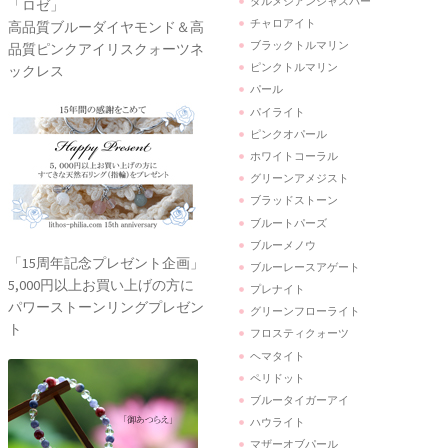
ダルメシアンジャスパー
「ロゼ」
チャロアイト
高品質ブルーダイヤモンド＆高
ブラックトルマリン
品質ピンクアイリスクォーツネ
ピンクトルマリン
ックレス
パール
パイライト
ピンクオパール
ホワイトコーラル
グリーンアメジスト
ブラッドストーン
ブルートパーズ
ブルーメノウ
「15周年記念プレゼント企画」
ブルーレースアゲート
5,000円以上お買い上げの方に
プレナイト
パワーストーンリングプレゼン
グリーンフローライト
ト
フロスティクォーツ
ヘマタイト
ペリドット
ブルータイガーアイ
ハウライト
マザーオブパール