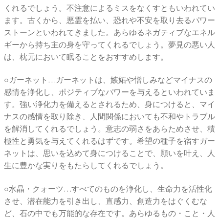
くれるでしょう。不注意によるミスをなくすともいわれてい
ます。古くから、悪霊を払い、恐れや不安を取り去るパワー
ストーンといわれてきました。あらゆるネガティブなエネル
ギーから持ち主の身を守ってくれるでしょう。夢見の悪い人
は、枕元において眠ることをおすすめします。
○ガーネット…ガーネットは、嫉妬や憎しみなどマイナスの
感情を浄化し、ポジティブなパワーを与えるといわれていま
す。強い浄化力を備えるとされるため、身につけると、マイ
ナスの感情を取り除き、人間関係においても不和やトラブル
を解消してくれるでしょう。意志の弱さをあらためさせ、積
極性と勇気を与えてくれるはずです。希望の種子を宿すガー
ネットは、思いを込めて身につけることで、願いを叶え、人
生に豊かな実りをもたらしてくれるでしょう。
○水晶・クォーツ…すべてのものを浄化し、生命力を活性化
させ、潜在能力を引き出し、直感力、創造力をはぐくむな
ど、石の中でも万能的な存在です。あらゆるもの・こと・人