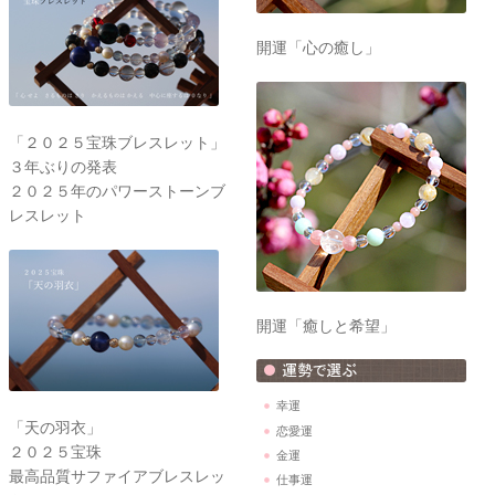
開運「心の癒し」
「２０２５宝珠ブレスレット」
３年ぶりの発表
２０２５年のパワーストーンブ
レスレット
開運「癒しと希望」
幸運
「天の羽衣」
恋愛運
２０２５宝珠
金運
最高品質サファイアブレスレッ
仕事運