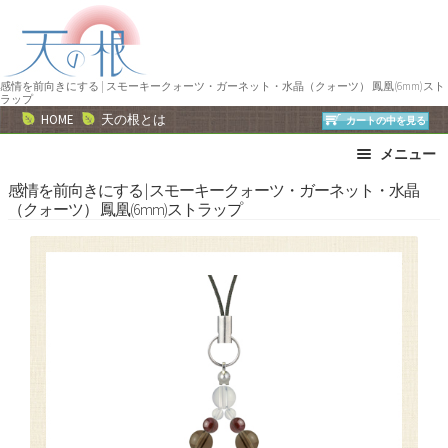
ナ
コ
ビ
ン
ゲ
テ
ー
ン
感情を前向きにする | スモーキークォーツ・ガーネット・水晶（クォーツ） 鳳凰(6mm)スト
ラップ
シ
ツ
HOME
天の根とは
カートの中を見る
ョ
へ
メニュー
ン
ス
へ
キ
ブレスレット
ストラップ
感情を前向きにする | スモーキークォーツ・ガーネット・水晶
（クォーツ） 鳳凰(6mm)ストラップ
ス
ッ
ネックレス
ピアス・イヤリング
キ
プ
リング
運勢で選ぶ
ッ
誕生石で選ぶ
色で選ぶ
プ
干支石で選ぶ
星座石で選ぶ
石の名前で選ぶ
パワーストーン一覧