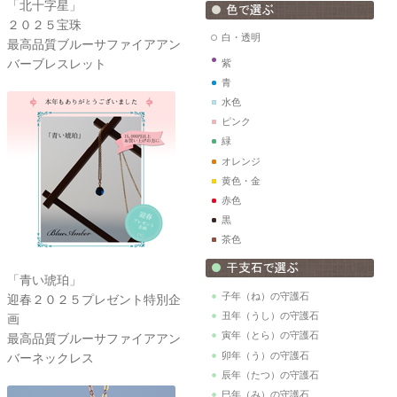
「北十字星」
２０２５宝珠
白・透明
最高品質ブルーサファイアアン
バーブレスレット
紫
青
水色
ピンク
緑
オレンジ
黄色・金
赤色
黒
茶色
「青い琥珀」
子年（ね）の守護石
迎春２０２５プレゼント特別企
丑年（うし）の守護石
画
寅年（とら）の守護石
最高品質ブルーサファイアアン
卯年（う）の守護石
バーネックレス
辰年（たつ）の守護石
巳年（み）の守護石