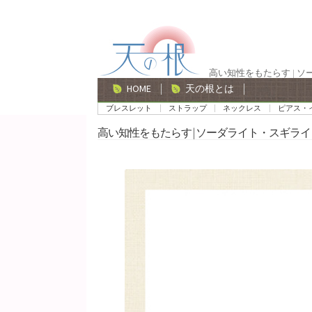
ナ
コ
ビ
ン
ゲ
テ
高い知性をもたらす | 
ー
ン
HOME
天の根とは
シ
ツ
ブレスレット
ストラップ
ネックレス
ピアス・
ョ
へ
高い知性をもたらす | ソーダライト・スギライ
ン
ス
へ
キ
ス
ッ
キ
プ
ッ
プ