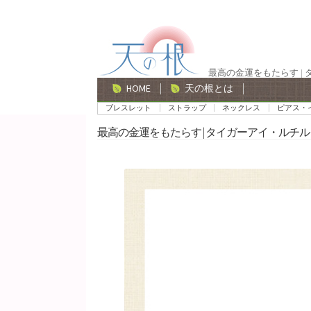
ナ
コ
ビ
ン
ゲ
テ
最高の金運をもたらす |
ー
ン
HOME
天の根とは
シ
ツ
ブレスレット
ストラップ
ネックレス
ピアス・
ョ
へ
最高の金運をもたらす | タイガーアイ・ルチル
ン
ス
へ
キ
ス
ッ
キ
プ
ッ
プ