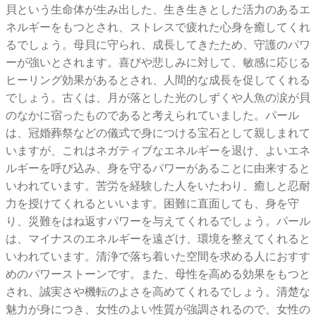
貝という生命体が生み出した、生き生きとした活力のあるエ
ネルギーをもつとされ、ストレスで疲れた心身を癒してくれ
るでしょう。母貝に守られ、成長してきたため、守護のパワ
ーが強いとされます。喜びや悲しみに対して、敏感に応じる
ヒーリング効果があるとされ、人間的な成長を促してくれる
でしょう。古くは、月が落とした光のしずくや人魚の涙が貝
のなかに宿ったものであると考えられていました。パール
は、冠婚葬祭などの儀式で身につける宝石として親しまれて
いますが、これはネガティブなエネルギーを退け、よいエネ
ルギーを呼び込み、身を守るパワーがあることに由来すると
いわれています。苦労を経験した人をいたわり、癒しと忍耐
力を授けてくれるといいます。困難に直面しても、身を守
り、災難をはね返すパワーを与えてくれるでしょう。パール
は、マイナスのエネルギーを遠ざけ、環境を整えてくれると
いわれています。清浄で落ち着いた空間を求める人におすす
めのパワーストーンです。また、母性を高める効果をもつと
され、誠実さや機転のよさを高めてくれるでしょう。清楚な
魅力が身につき、女性のよい性質が強調されるので、女性の