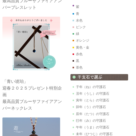
最高品質ブルーサファイアアン
バーブレスレット
紫
青
水色
ピンク
緑
オレンジ
黄色・金
赤色
黒
茶色
「青い琥珀」
子年（ね）の守護石
迎春２０２５プレゼント特別企
丑年（うし）の守護石
画
寅年（とら）の守護石
最高品質ブルーサファイアアン
卯年（う）の守護石
バーネックレス
辰年（たつ）の守護石
巳年（み）の守護石
午年（うま）の守護石
未年（ひつじ）の守護石