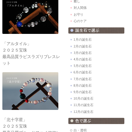
癒し
対人関係
お守り
心のケア
1月の誕生石
「アルタイル」
2月の誕生石
２０２５宝珠
3月の誕生石
最高品質ラピスラズリブレスレ
4月の誕生石
ット
5月の誕生石
6月の誕生石
7月の誕生石
8月の誕生石
9月の誕生石
10月の誕生石
11月の誕生石
12月の誕生石
「北十字星」
２０２５宝珠
白・透明