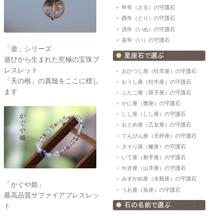
申年（さる）の守護石
酉年（とり）の守護石
戌年（いぬ）の守護石
亥年（い）の守護石
「遊」シリーズ
遊びから生まれた究極の宝珠ブ
レスレット
おひつじ座（牡羊座）の守護石
「天の根」の真髄をここに標し
おうし座（牡牛座）の守護石
ます
ふたご座（双子座）の守護石
かに座（蟹座）の守護石
しし座（しし座）の守護石
おとめ座（乙女座）の守護石
てんびん座（天秤座）の守護石
さそり座（蠍座）の守護石
いて座（射手座）の守護石
やぎ座（山羊座）の守護石
みずがめ座（水瓶座）の守護石
「かぐや姫」
うお座（魚座）の守護石
最高品質サファイアブレスレッ
ト