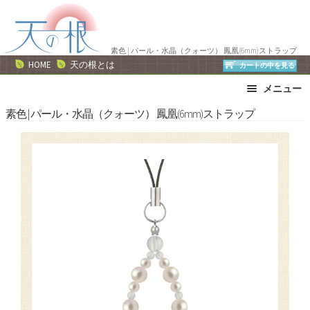
ナ
コ
ビ
ン
ゲ
テ
素色 | パール・水晶（クォーツ） 鳳凰(6mm)ストラップ
ー
ン
HOME
天の根とは
カートの中を見る
シ
ツ
メニュー
ョ
へ
ン
ス
ブレスレット
ストラップ
素色 | パール・水晶（クォーツ） 鳳凰(6mm)ストラップ
へ
キ
ネックレス
ピアス・イヤリング
ス
ッ
リング
運勢で選ぶ
キ
プ
誕生石で選ぶ
色で選ぶ
ッ
干支石で選ぶ
星座石で選ぶ
プ
石の名前で選ぶ
パワーストーン一覧