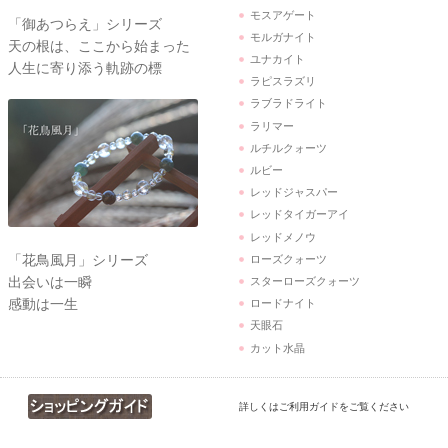
モスアゲート
「御あつらえ」シリーズ
モルガナイト
天の根は、ここから始まった
ユナカイト
人生に寄り添う軌跡の標
ラピスラズリ
ラブラドライト
ラリマー
ルチルクォーツ
ルビー
レッドジャスパー
レッドタイガーアイ
レッドメノウ
「花鳥風月」シリーズ
ローズクォーツ
出会いは一瞬
スターローズクォーツ
感動は一生
ロードナイト
天眼石
カット水晶
詳しくはご利用ガイドをご覧ください