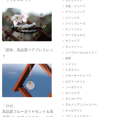
カイヤナイト
水晶・クォーツ
グリーンメノウ
クリソコラ
クリソプレーズ
クンツァイト
サードオニキス
サファイア
サンストーン
「諾弥」高品質ペアブレスレッ
シーブルーカルセドニー
ト
翡翠
シトリン
スギライト
スモーキークォーツ
セラフィナイト
ソーダライト
ターコイズ
タイガーアイ
ダルメシアンジャスパー
「ロゼ」
チャロアイト
高品質ブルーダイヤモンド＆高
ブラックトルマリン