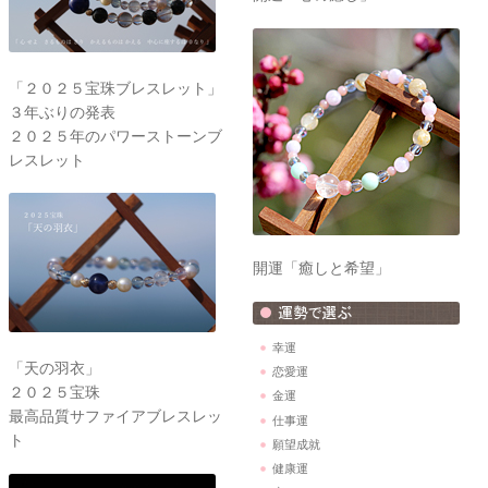
「２０２５宝珠ブレスレット」
３年ぶりの発表
２０２５年のパワーストーンブ
レスレット
開運「癒しと希望」
幸運
「天の羽衣」
恋愛運
２０２５宝珠
金運
最高品質サファイアブレスレッ
仕事運
ト
願望成就
健康運