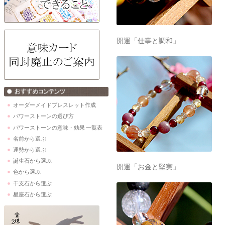
開運「仕事と調和」
オーダーメイドブレスレット作成
パワーストーンの選び方
パワーストーンの意味・効果 一覧表
名前から選ぶ
運勢から選ぶ
誕生石から選ぶ
開運「お金と堅実」
色から選ぶ
干支石から選ぶ
星座石から選ぶ