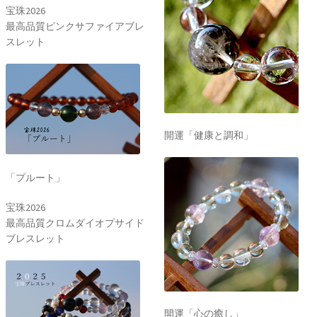
宝珠2026
最高品質ピンクサファイアブレ
スレット
開運「健康と調和」
「プルート」
宝珠2026
最高品質クロムダイオプサイド
ブレスレット
開運「心の癒し」