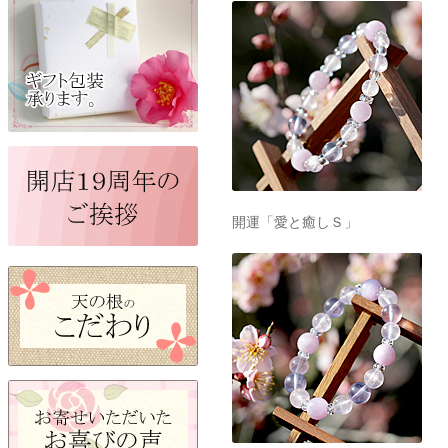
開運「愛と癒しＳ」