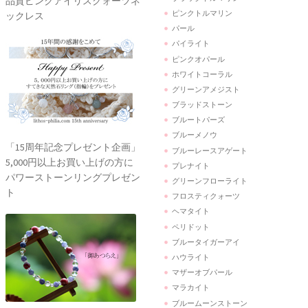
品質ピンクアイリスクォーツネ
ピンクトルマリン
ックレス
パール
パイライト
ピンクオパール
ホワイトコーラル
グリーンアメジスト
ブラッドストーン
ブルートパーズ
ブルーメノウ
「15周年記念プレゼント企画」
ブルーレースアゲート
5,000円以上お買い上げの方に
プレナイト
パワーストーンリングプレゼン
グリーンフローライト
ト
フロスティクォーツ
ヘマタイト
ペリドット
ブルータイガーアイ
ハウライト
マザーオブパール
マラカイト
ブルームーンストーン