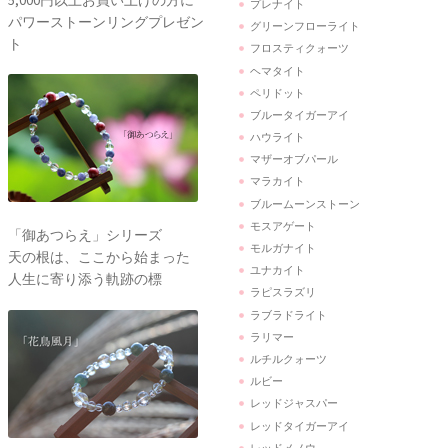
プレナイト
パワーストーンリングプレゼン
グリーンフローライト
ト
フロスティクォーツ
ヘマタイト
ペリドット
ブルータイガーアイ
ハウライト
マザーオブパール
マラカイト
ブルームーンストーン
モスアゲート
「御あつらえ」シリーズ
モルガナイト
天の根は、ここから始まった
ユナカイト
人生に寄り添う軌跡の標
ラピスラズリ
ラブラドライト
ラリマー
ルチルクォーツ
ルビー
レッドジャスパー
レッドタイガーアイ
レッドメノウ