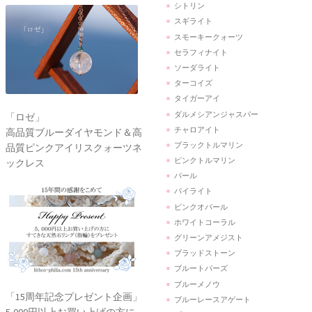
シトリン
スギライト
スモーキークォーツ
セラフィナイト
ソーダライト
ターコイズ
タイガーアイ
ダルメシアンジャスパー
「ロゼ」
チャロアイト
高品質ブルーダイヤモンド＆高
ブラックトルマリン
品質ピンクアイリスクォーツネ
ピンクトルマリン
ックレス
パール
パイライト
ピンクオパール
ホワイトコーラル
グリーンアメジスト
ブラッドストーン
ブルートパーズ
ブルーメノウ
「15周年記念プレゼント企画」
ブルーレースアゲート
5,000円以上お買い上げの方に