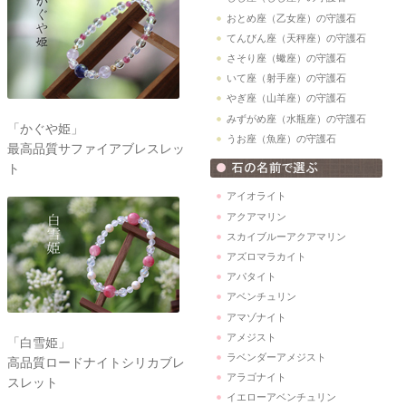
おとめ座（乙女座）の守護石
てんびん座（天秤座）の守護石
さそり座（蠍座）の守護石
いて座（射手座）の守護石
やぎ座（山羊座）の守護石
みずがめ座（水瓶座）の守護石
「かぐや姫」
うお座（魚座）の守護石
最高品質サファイアブレスレッ
ト
アイオライト
アクアマリン
スカイブルーアクアマリン
アズロマラカイト
アパタイト
アベンチュリン
アマゾナイト
アメジスト
「白雪姫」
ラベンダーアメジスト
高品質ロードナイトシリカブレ
アラゴナイト
スレット
イエローアベンチュリン