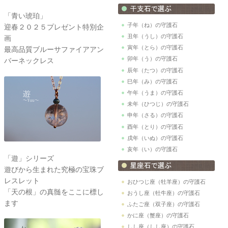
「青い琥珀」
子年（ね）の守護石
迎春２０２５プレゼント特別企
丑年（うし）の守護石
画
寅年（とら）の守護石
最高品質ブルーサファイアアン
卯年（う）の守護石
バーネックレス
辰年（たつ）の守護石
巳年（み）の守護石
午年（うま）の守護石
未年（ひつじ）の守護石
申年（さる）の守護石
酉年（とり）の守護石
戌年（いぬ）の守護石
亥年（い）の守護石
「遊」シリーズ
遊びから生まれた究極の宝珠ブ
レスレット
おひつじ座（牡羊座）の守護石
「天の根」の真髄をここに標し
おうし座（牡牛座）の守護石
ます
ふたご座（双子座）の守護石
かに座（蟹座）の守護石
しし座（しし座）の守護石