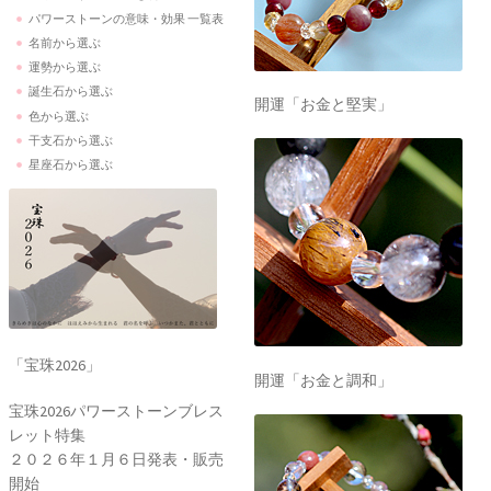
パワーストーンの意味・効果 一覧表
名前から選ぶ
運勢から選ぶ
誕生石から選ぶ
開運「お金と堅実」
色から選ぶ
干支石から選ぶ
星座石から選ぶ
「宝珠2026」
開運「お金と調和」
宝珠2026パワーストーンブレス
レット特集
２０２６年１月６日発表・販売
開始