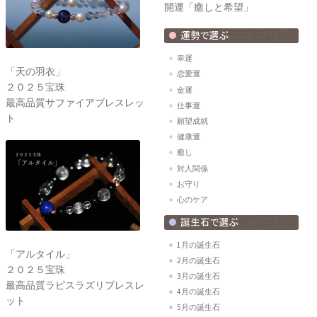
開運「癒しと希望」
幸運
「天の羽衣」
恋愛運
２０２５宝珠
金運
最高品質サファイアブレスレッ
仕事運
ト
願望成就
健康運
癒し
対人関係
お守り
心のケア
1月の誕生石
「アルタイル」
2月の誕生石
２０２５宝珠
3月の誕生石
最高品質ラピスラズリブレスレ
4月の誕生石
ット
5月の誕生石