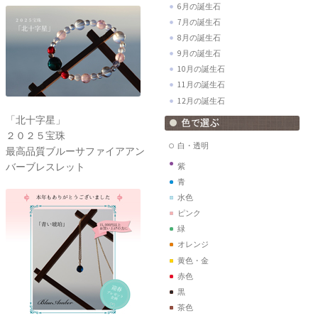
6月の誕生石
7月の誕生石
8月の誕生石
9月の誕生石
10月の誕生石
11月の誕生石
12月の誕生石
「北十字星」
２０２５宝珠
白・透明
最高品質ブルーサファイアアン
バーブレスレット
紫
青
水色
ピンク
緑
オレンジ
黄色・金
赤色
黒
茶色