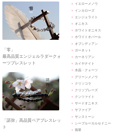
イエローメノウ
インカローズ
エンジェライト
オニキス
ホワイトオニキス
ホワイトオパール
オブシディアン
「零」
ガーネット
最高品質エンジェルラダークォ
カーネリアン
ーツブレスレット
カイヤナイト
水晶・クォーツ
グリーンメノウ
クリソコラ
クリソプレーズ
クンツァイト
サードオニキス
サファイア
サンストーン
「諾弥」高品質ペアブレスレッ
シーブルーカルセドニー
ト
翡翠