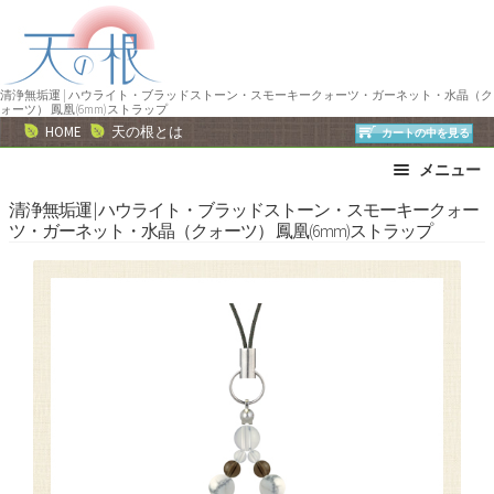
ナ
コ
ビ
ン
ゲ
テ
ー
ン
清浄無垢運 | ハウライト・ブラッドストーン・スモーキークォーツ・ガーネット・水晶（ク
ォーツ） 鳳凰(6mm)ストラップ
シ
ツ
HOME
天の根とは
カートの中を見る
ョ
へ
メニュー
ン
ス
へ
キ
ブレスレット
ストラップ
清浄無垢運 | ハウライト・ブラッドストーン・スモーキークォー
ツ・ガーネット・水晶（クォーツ） 鳳凰(6mm)ストラップ
ス
ッ
ネックレス
ピアス・イヤリング
キ
プ
リング
運勢で選ぶ
ッ
誕生石で選ぶ
色で選ぶ
プ
干支石で選ぶ
星座石で選ぶ
石の名前で選ぶ
パワーストーン一覧