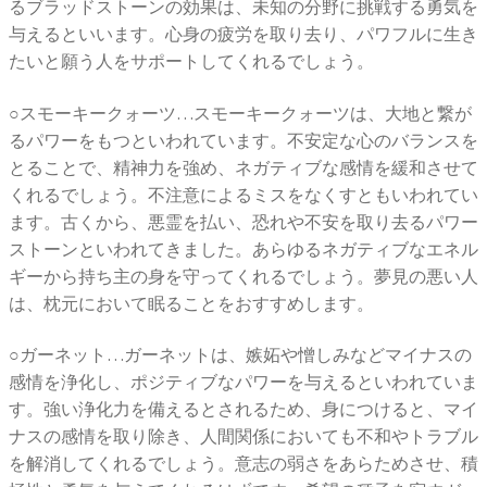
るブラッドストーンの効果は、未知の分野に挑戦する勇気を
与えるといいます。心身の疲労を取り去り、パワフルに生き
たいと願う人をサポートしてくれるでしょう。
○スモーキークォーツ…スモーキークォーツは、大地と繋が
るパワーをもつといわれています。不安定な心のバランスを
とることで、精神力を強め、ネガティブな感情を緩和させて
くれるでしょう。不注意によるミスをなくすともいわれてい
ます。古くから、悪霊を払い、恐れや不安を取り去るパワー
ストーンといわれてきました。あらゆるネガティブなエネル
ギーから持ち主の身を守ってくれるでしょう。夢見の悪い人
は、枕元において眠ることをおすすめします。
○ガーネット…ガーネットは、嫉妬や憎しみなどマイナスの
感情を浄化し、ポジティブなパワーを与えるといわれていま
す。強い浄化力を備えるとされるため、身につけると、マイ
ナスの感情を取り除き、人間関係においても不和やトラブル
を解消してくれるでしょう。意志の弱さをあらためさせ、積