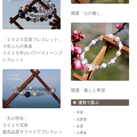
開運「心の癒し」
「２０２５宝珠ブレスレット」
３年ぶりの発表
２０２５年のパワーストーンブ
レスレット
開運「癒しと希望」
幸運
「天の羽衣」
恋愛運
２０２５宝珠
金運
最高品質サファイアブレスレッ
仕事運