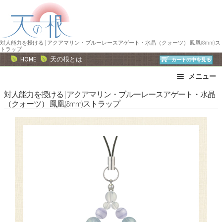
ナ
コ
ビ
ン
ゲ
テ
ー
ン
対人能力を授ける | アクアマリン・ブルーレースアゲート・水晶（クォーツ） 鳳凰(8mm)ス
トラップ
シ
ツ
HOME
天の根とは
カートの中を見る
ョ
へ
メニュー
ン
ス
へ
キ
ブレスレット
ストラップ
対人能力を授ける | アクアマリン・ブルーレースアゲート・水晶
（クォーツ） 鳳凰(8mm)ストラップ
ス
ッ
ネックレス
ピアス・イヤリング
キ
プ
リング
運勢で選ぶ
ッ
誕生石で選ぶ
色で選ぶ
プ
干支石で選ぶ
星座石で選ぶ
石の名前で選ぶ
パワーストーン一覧