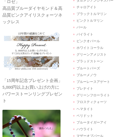
ダルメシアンジャスパー
「ロゼ」
チャロアイト
高品質ブルーダイヤモンド＆高
ブラックトルマリン
品質ピンクアイリスクォーツネ
ピンクトルマリン
ックレス
パール
パイライト
ピンクオパール
ホワイトコーラル
グリーンアメジスト
ブラッドストーン
ブルートパーズ
ブルーメノウ
「15周年記念プレゼント企画」
ブルーレースアゲート
5,000円以上お買い上げの方に
プレナイト
パワーストーンリングプレゼン
グリーンフローライト
ト
フロスティクォーツ
ヘマタイト
ペリドット
ブルータイガーアイ
ハウライト
マザーオブパール