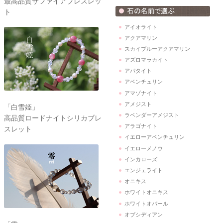
最高品質サファイアブレスレッ
ト
アイオライト
アクアマリン
スカイブルーアクアマリン
アズロマラカイト
アパタイト
アベンチュリン
アマゾナイト
アメジスト
「白雪姫」
ラベンダーアメジスト
高品質ロードナイトシリカブレ
アラゴナイト
スレット
イエローアベンチュリン
イエローメノウ
インカローズ
エンジェライト
オニキス
ホワイトオニキス
ホワイトオパール
オブシディアン