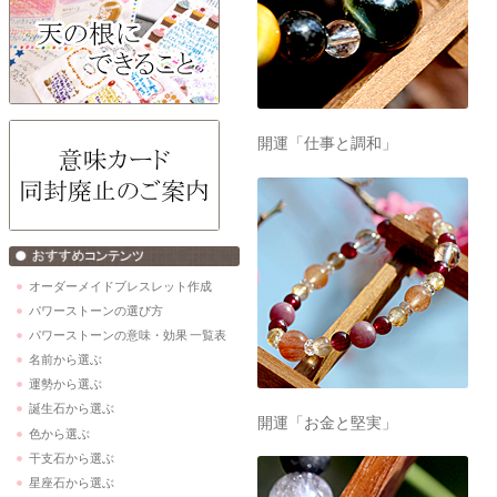
開運「仕事と調和」
オーダーメイドブレスレット作成
パワーストーンの選び方
パワーストーンの意味・効果 一覧表
名前から選ぶ
運勢から選ぶ
誕生石から選ぶ
開運「お金と堅実」
色から選ぶ
干支石から選ぶ
星座石から選ぶ