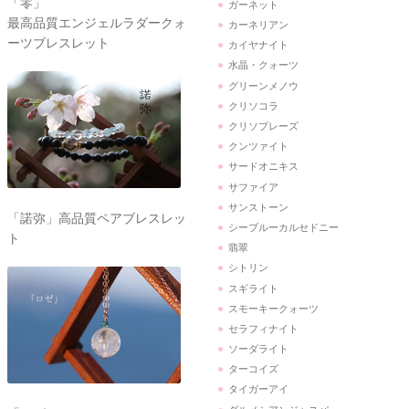
「零」
ガーネット
最高品質エンジェルラダークォ
カーネリアン
ーツブレスレット
カイヤナイト
水晶・クォーツ
グリーンメノウ
クリソコラ
クリソプレーズ
クンツァイト
サードオニキス
サファイア
サンストーン
「諾弥」高品質ペアブレスレッ
シーブルーカルセドニー
ト
翡翠
シトリン
スギライト
スモーキークォーツ
セラフィナイト
ソーダライト
ターコイズ
タイガーアイ