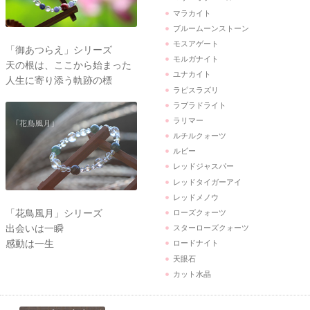
マラカイト
ブルームーンストーン
モスアゲート
「御あつらえ」シリーズ
モルガナイト
天の根は、ここから始まった
ユナカイト
人生に寄り添う軌跡の標
ラピスラズリ
ラブラドライト
ラリマー
ルチルクォーツ
ルビー
レッドジャスパー
レッドタイガーアイ
レッドメノウ
「花鳥風月」シリーズ
ローズクォーツ
出会いは一瞬
スターローズクォーツ
感動は一生
ロードナイト
天眼石
カット水晶