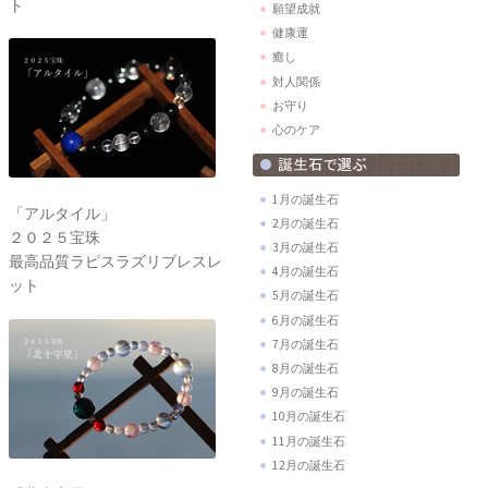
ト
願望成就
健康運
癒し
対人関係
お守り
心のケア
1月の誕生石
「アルタイル」
2月の誕生石
２０２５宝珠
3月の誕生石
最高品質ラピスラズリブレスレ
4月の誕生石
ット
5月の誕生石
6月の誕生石
7月の誕生石
8月の誕生石
9月の誕生石
10月の誕生石
11月の誕生石
12月の誕生石