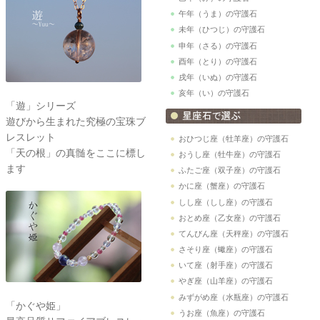
午年（うま）の守護石
未年（ひつじ）の守護石
申年（さる）の守護石
酉年（とり）の守護石
戌年（いぬ）の守護石
亥年（い）の守護石
「遊」シリーズ
遊びから生まれた究極の宝珠ブ
レスレット
おひつじ座（牡羊座）の守護石
「天の根」の真髄をここに標し
おうし座（牡牛座）の守護石
ます
ふたご座（双子座）の守護石
かに座（蟹座）の守護石
しし座（しし座）の守護石
おとめ座（乙女座）の守護石
てんびん座（天秤座）の守護石
さそり座（蠍座）の守護石
いて座（射手座）の守護石
やぎ座（山羊座）の守護石
みずがめ座（水瓶座）の守護石
「かぐや姫」
うお座（魚座）の守護石