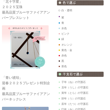
「北十字星」
２０２５宝珠
白・透明
最高品質ブルーサファイアアン
バーブレスレット
紫
青
水色
ピンク
緑
オレンジ
黄色・金
赤色
黒
茶色
「青い琥珀」
子年（ね）の守護石
迎春２０２５プレゼント特別企
丑年（うし）の守護石
画
寅年（とら）の守護石
最高品質ブルーサファイアアン
卯年（う）の守護石
バーネックレス
辰年（たつ）の守護石
巳年（み）の守護石