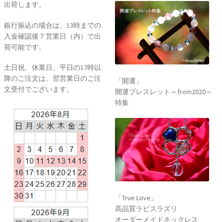
出荷します。
銀行振込の場合は、13時までの
入金確認後７営業日（内）で出
荷可能です。
土日祝、休業日、平日の17時以
降のご注文は、翌営業日のご注
「開運」
文受付でございます。
開運ブレスレット～from2020～
特集
「True Love」
高品質ラピスラズリ
オーダーメイドネックレス