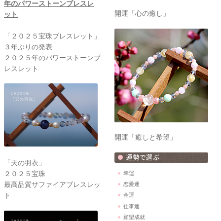
開運「心の癒し」
「２０２５宝珠ブレスレット」
３年ぶりの発表
２０２５年のパワーストーンブ
レスレット
開運「癒しと希望」
「天の羽衣」
２０２５宝珠
幸運
最高品質サファイアブレスレッ
恋愛運
ト
金運
仕事運
願望成就