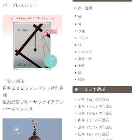
バーブレスレット
白・透明
紫
青
水色
ピンク
緑
オレンジ
黄色・金
赤色
黒
茶色
「青い琥珀」
迎春２０２５プレゼント特別企
画
子年（ね）の守護石
最高品質ブルーサファイアアン
丑年（うし）の守護石
バーネックレス
寅年（とら）の守護石
卯年（う）の守護石
辰年（たつ）の守護石
巳年（み）の守護石