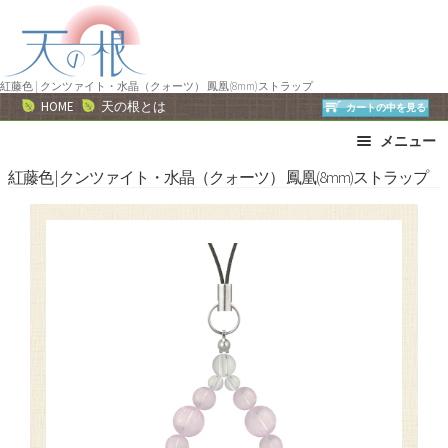
ナ
コ
ビ
ン
ゲ
テ
ー
ン
紅藤色 | クンツァイト・水晶（クォーツ） 鳳凰(8mm)ストラップ
HOME
天の根とは
カートの中を見る
シ
ツ
ョ
へ
メニュー
ン
ス
ブレスレット
ストラップ
紅藤色 | クンツァイト・水晶（クォーツ） 鳳凰(8mm)ストラップ
へ
キ
ネックレス
ピアス・イヤリング
ス
ッ
リング
運勢で選ぶ
キ
プ
ッ
誕生石で選ぶ
色で選ぶ
プ
干支石で選ぶ
星座石で選ぶ
石の名前で選ぶ
パワーストーン一覧