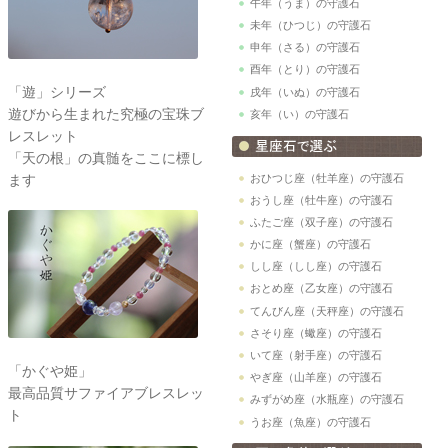
午年（うま）の守護石
未年（ひつじ）の守護石
申年（さる）の守護石
酉年（とり）の守護石
「遊」シリーズ
戌年（いぬ）の守護石
遊びから生まれた究極の宝珠ブ
亥年（い）の守護石
レスレット
「天の根」の真髄をここに標し
おひつじ座（牡羊座）の守護石
ます
おうし座（牡牛座）の守護石
ふたご座（双子座）の守護石
かに座（蟹座）の守護石
しし座（しし座）の守護石
おとめ座（乙女座）の守護石
てんびん座（天秤座）の守護石
さそり座（蠍座）の守護石
いて座（射手座）の守護石
「かぐや姫」
やぎ座（山羊座）の守護石
最高品質サファイアブレスレッ
みずがめ座（水瓶座）の守護石
ト
うお座（魚座）の守護石