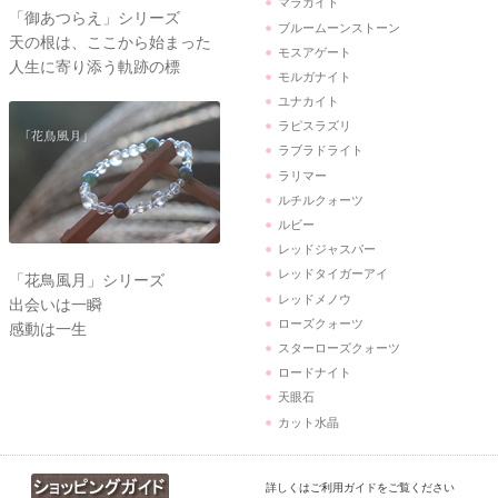
マラカイト
「御あつらえ」シリーズ
ブルームーンストーン
天の根は、ここから始まった
モスアゲート
人生に寄り添う軌跡の標
モルガナイト
ユナカイト
ラピスラズリ
ラブラドライト
ラリマー
ルチルクォーツ
ルビー
レッドジャスパー
レッドタイガーアイ
「花鳥風月」シリーズ
レッドメノウ
出会いは一瞬
ローズクォーツ
感動は一生
スターローズクォーツ
ロードナイト
天眼石
カット水晶
詳しくはご利用ガイドをご覧ください