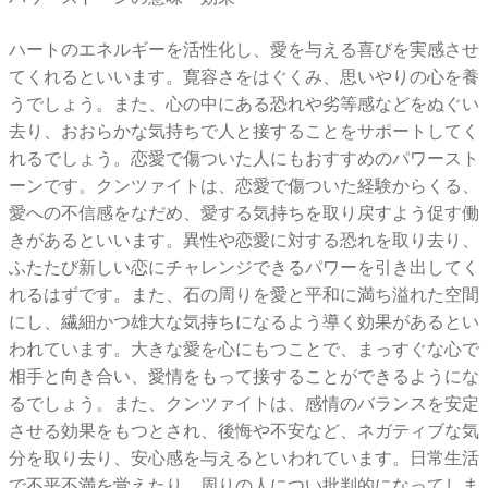
ハートのエネルギーを活性化し、愛を与える喜びを実感させ
てくれるといいます。寛容さをはぐくみ、思いやりの心を養
うでしょう。また、心の中にある恐れや劣等感などをぬぐい
去り、おおらかな気持ちで人と接することをサポートしてく
れるでしょう。恋愛で傷ついた人にもおすすめのパワースト
ーンです。クンツァイトは、恋愛で傷ついた経験からくる、
愛への不信感をなだめ、愛する気持ちを取り戻すよう促す働
きがあるといいます。異性や恋愛に対する恐れを取り去り、
ふたたび新しい恋にチャレンジできるパワーを引き出してく
れるはずです。また、石の周りを愛と平和に満ち溢れた空間
にし、繊細かつ雄大な気持ちになるよう導く効果があるとい
われています。大きな愛を心にもつことで、まっすぐな心で
相手と向き合い、愛情をもって接することができるようにな
るでしょう。また、クンツァイトは、感情のバランスを安定
させる効果をもつとされ、後悔や不安など、ネガティブな気
分を取り去り、安心感を与えるといわれています。日常生活
で不平不満を覚えたり、周りの人につい批判的になってしま