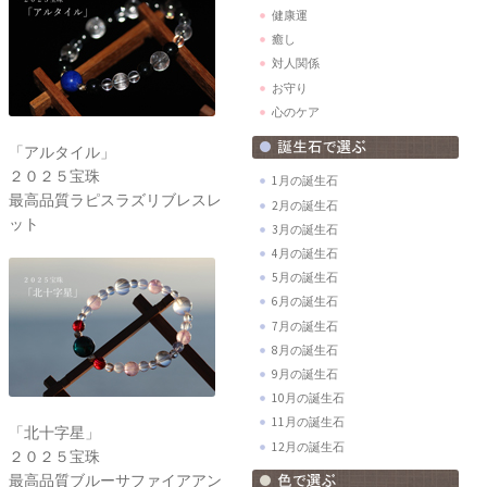
健康運
癒し
対人関係
お守り
心のケア
「アルタイル」
２０２５宝珠
1月の誕生石
最高品質ラピスラズリブレスレ
2月の誕生石
ット
3月の誕生石
4月の誕生石
5月の誕生石
6月の誕生石
7月の誕生石
8月の誕生石
9月の誕生石
10月の誕生石
11月の誕生石
「北十字星」
12月の誕生石
２０２５宝珠
最高品質ブルーサファイアアン