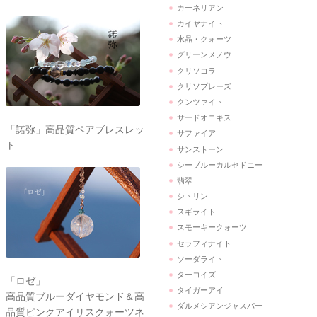
カーネリアン
カイヤナイト
水晶・クォーツ
グリーンメノウ
クリソコラ
クリソプレーズ
クンツァイト
サードオニキス
「諾弥」高品質ペアブレスレッ
サファイア
ト
サンストーン
シーブルーカルセドニー
翡翠
シトリン
スギライト
スモーキークォーツ
セラフィナイト
ソーダライト
ターコイズ
「ロゼ」
タイガーアイ
高品質ブルーダイヤモンド＆高
ダルメシアンジャスパー
品質ピンクアイリスクォーツネ