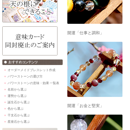
開運「仕事と調和」
オーダーメイドブレスレット作成
パワーストーンの選び方
パワーストーンの意味・効果 一覧表
名前から選ぶ
運勢から選ぶ
誕生石から選ぶ
開運「お金と堅実」
色から選ぶ
干支石から選ぶ
星座石から選ぶ