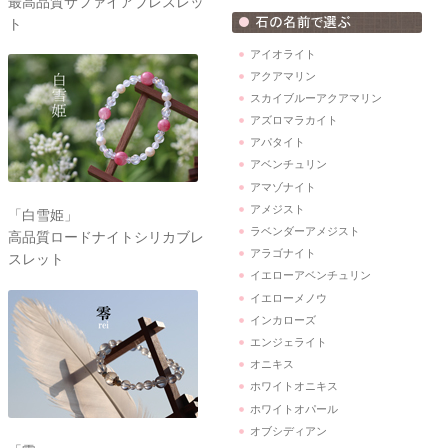
最高品質サファイアブレスレッ
ト
アイオライト
アクアマリン
スカイブルーアクアマリン
アズロマラカイト
アパタイト
アベンチュリン
アマゾナイト
アメジスト
「白雪姫」
ラベンダーアメジスト
高品質ロードナイトシリカブレ
アラゴナイト
スレット
イエローアベンチュリン
イエローメノウ
インカローズ
エンジェライト
オニキス
ホワイトオニキス
ホワイトオパール
オブシディアン