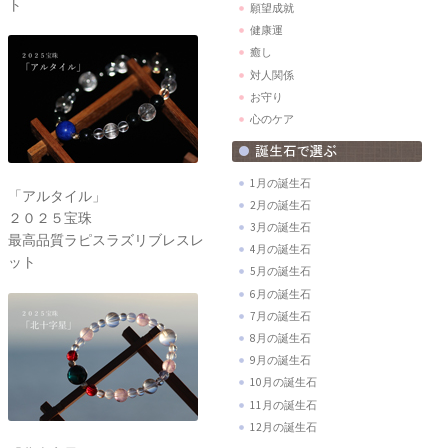
ト
願望成就
健康運
癒し
対人関係
お守り
心のケア
1月の誕生石
「アルタイル」
2月の誕生石
２０２５宝珠
3月の誕生石
最高品質ラピスラズリブレスレ
4月の誕生石
ット
5月の誕生石
6月の誕生石
7月の誕生石
8月の誕生石
9月の誕生石
10月の誕生石
11月の誕生石
12月の誕生石