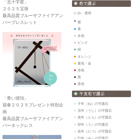
「北十字星」
２０２５宝珠
白・透明
最高品質ブルーサファイアアン
バーブレスレット
紫
青
水色
ピンク
緑
オレンジ
黄色・金
赤色
黒
茶色
「青い琥珀」
子年（ね）の守護石
迎春２０２５プレゼント特別企
丑年（うし）の守護石
画
寅年（とら）の守護石
最高品質ブルーサファイアアン
卯年（う）の守護石
バーネックレス
辰年（たつ）の守護石
巳年（み）の守護石