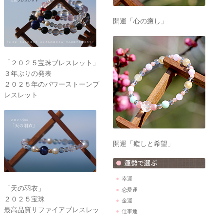
開運「心の癒し」
「２０２５宝珠ブレスレット」
３年ぶりの発表
２０２５年のパワーストーンブ
レスレット
開運「癒しと希望」
幸運
「天の羽衣」
恋愛運
２０２５宝珠
金運
最高品質サファイアブレスレッ
仕事運