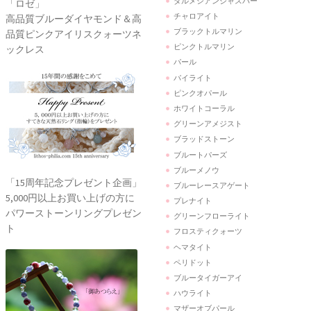
ダルメシアンジャスパー
「ロゼ」
チャロアイト
高品質ブルーダイヤモンド＆高
ブラックトルマリン
品質ピンクアイリスクォーツネ
ピンクトルマリン
ックレス
パール
パイライト
ピンクオパール
ホワイトコーラル
グリーンアメジスト
ブラッドストーン
ブルートパーズ
ブルーメノウ
「15周年記念プレゼント企画」
ブルーレースアゲート
5,000円以上お買い上げの方に
プレナイト
パワーストーンリングプレゼン
グリーンフローライト
ト
フロスティクォーツ
ヘマタイト
ペリドット
ブルータイガーアイ
ハウライト
マザーオブパール