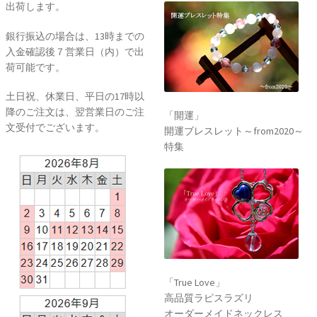
出荷します。
銀行振込の場合は、13時までの
入金確認後７営業日（内）で出
荷可能です。
土日祝、休業日、平日の17時以
降のご注文は、翌営業日のご注
「開運」
文受付でございます。
開運ブレスレット～from2020～
特集
「True Love」
高品質ラピスラズリ
オーダーメイドネックレス