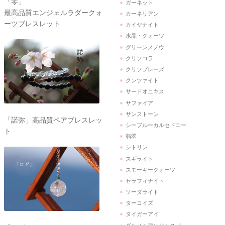
「零」
ガーネット
最高品質エンジェルラダークォ
カーネリアン
ーツブレスレット
カイヤナイト
水晶・クォーツ
グリーンメノウ
クリソコラ
クリソプレーズ
クンツァイト
サードオニキス
サファイア
サンストーン
「諾弥」高品質ペアブレスレッ
シーブルーカルセドニー
ト
翡翠
シトリン
スギライト
スモーキークォーツ
セラフィナイト
ソーダライト
ターコイズ
タイガーアイ