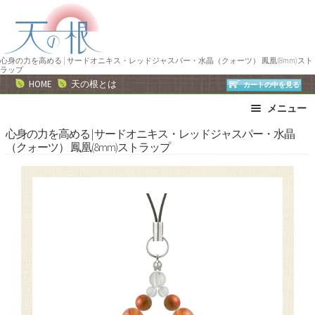
ナ
コ
ビ
ン
ゲ
テ
ー
ン
心身の力を高める | サードオニキス・レッドジャスパー・水晶（クォーツ） 鳳凰(8mm)スト
ラップ
シ
ツ
HOME
天の根とは
カートの中を見る
ョ
へ
メニュー
ン
ス
へ
キ
ブレスレット
ストラップ
心身の力を高める | サードオニキス・レッドジャスパー・水晶
（クォーツ） 鳳凰(8mm)ストラップ
ス
ッ
ネックレス
ピアス・イヤリング
キ
プ
リング
運勢で選ぶ
ッ
誕生石で選ぶ
色で選ぶ
プ
干支石で選ぶ
星座石で選ぶ
石の名前で選ぶ
パワーストーン一覧