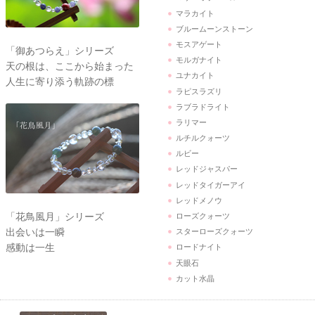
マラカイト
ブルームーンストーン
モスアゲート
「御あつらえ」シリーズ
モルガナイト
天の根は、ここから始まった
ユナカイト
人生に寄り添う軌跡の標
ラピスラズリ
ラブラドライト
ラリマー
ルチルクォーツ
ルビー
レッドジャスパー
レッドタイガーアイ
レッドメノウ
「花鳥風月」シリーズ
ローズクォーツ
出会いは一瞬
スターローズクォーツ
感動は一生
ロードナイト
天眼石
カット水晶