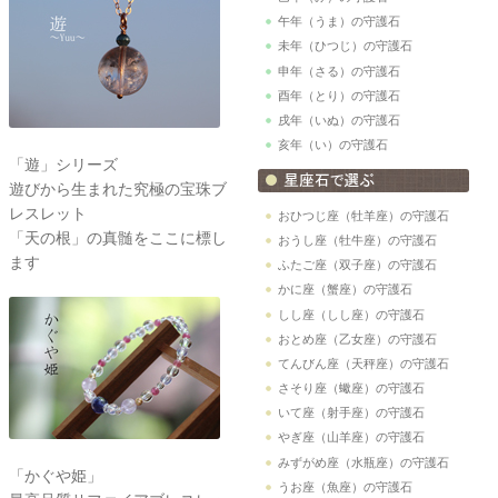
午年（うま）の守護石
未年（ひつじ）の守護石
申年（さる）の守護石
酉年（とり）の守護石
戌年（いぬ）の守護石
亥年（い）の守護石
「遊」シリーズ
遊びから生まれた究極の宝珠ブ
レスレット
おひつじ座（牡羊座）の守護石
「天の根」の真髄をここに標し
おうし座（牡牛座）の守護石
ます
ふたご座（双子座）の守護石
かに座（蟹座）の守護石
しし座（しし座）の守護石
おとめ座（乙女座）の守護石
てんびん座（天秤座）の守護石
さそり座（蠍座）の守護石
いて座（射手座）の守護石
やぎ座（山羊座）の守護石
みずがめ座（水瓶座）の守護石
「かぐや姫」
うお座（魚座）の守護石