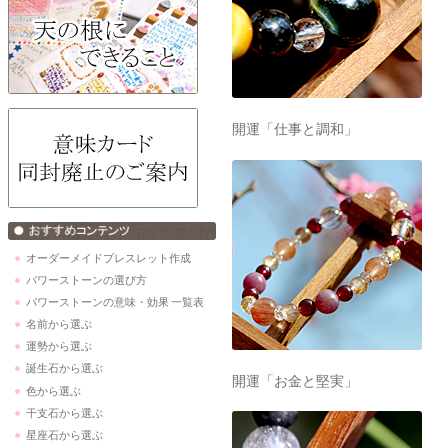
開運「仕事と調和」
オーダーメイドブレスレット作成
パワーストーンの選び方
パワーストーンの意味・効果 一覧表
名前から選ぶ
運勢から選ぶ
誕生石から選ぶ
開運「お金と堅実」
色から選ぶ
干支石から選ぶ
星座石から選ぶ