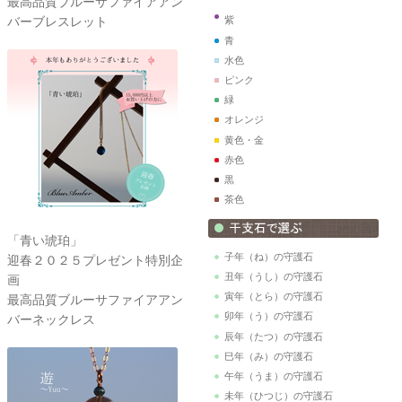
最高品質ブルーサファイアアン
バーブレスレット
紫
青
水色
ピンク
緑
オレンジ
黄色・金
赤色
黒
茶色
「青い琥珀」
子年（ね）の守護石
迎春２０２５プレゼント特別企
丑年（うし）の守護石
画
寅年（とら）の守護石
最高品質ブルーサファイアアン
卯年（う）の守護石
バーネックレス
辰年（たつ）の守護石
巳年（み）の守護石
午年（うま）の守護石
未年（ひつじ）の守護石