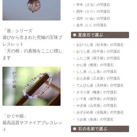
申年（さる）の守護石
酉年（とり）の守護石
戌年（いぬ）の守護石
亥年（い）の守護石
「遊」シリーズ
遊びから生まれた究極の宝珠ブ
レスレット
おひつじ座（牡羊座）の守護石
「天の根」の真髄をここに標し
おうし座（牡牛座）の守護石
ます
ふたご座（双子座）の守護石
かに座（蟹座）の守護石
しし座（しし座）の守護石
おとめ座（乙女座）の守護石
てんびん座（天秤座）の守護石
さそり座（蠍座）の守護石
いて座（射手座）の守護石
やぎ座（山羊座）の守護石
みずがめ座（水瓶座）の守護石
「かぐや姫」
うお座（魚座）の守護石
最高品質サファイアブレスレッ
ト