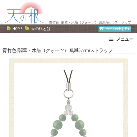
ナ
コ
ビ
ン
ゲ
テ
青竹色 | 翡翠・水晶（クォーツ） 鳳凰(8mm)ストラップ
ー
ン
HOME
天の根とは
カートの中を見る
シ
ツ
メニュー
ョ
へ
ン
ス
ブレスレット
ストラップ
青竹色 | 翡翠・水晶（クォーツ） 鳳凰(8mm)ストラップ
へ
キ
ネックレス
ピアス・イヤリング
ス
ッ
リング
運勢で選ぶ
キ
プ
誕生石で選ぶ
色で選ぶ
ッ
干支石で選ぶ
星座石で選ぶ
プ
石の名前で選ぶ
パワーストーン一覧