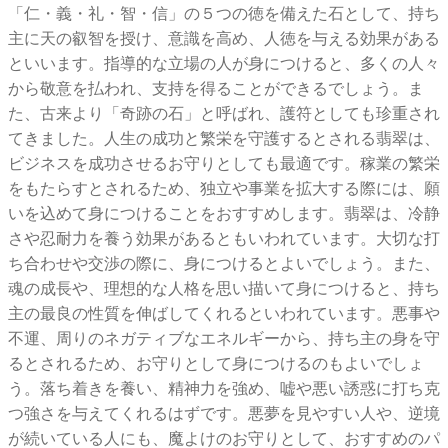
「仁・義・礼・智・信」の５つの徳を備えた石として、持ち
主に天の叡智を授け、意識を高め、人徳を与える効果がある
といいます。指導的な立場の人が身につけると、多くの人々
から敬意を払われ、支持を得ることができるでしょう。ま
た、古来より「奇跡の石」と呼ばれ、護符としても珍重され
てきました。人生の成功と繁栄を守護するとされる翡翠は、
ビジネスを成功させるお守りとしても最適です。稼業の繁栄
をもたらすとされるため、独立や事業を拡大する際には、願
いを込めて身につけることをおすすめします。翡翠は、冷静
さや忍耐力を養う効果があるともいわれています。大切な打
ち合わせや交渉の際に、身につけるとよいでしょう。また、
魂の成長や、理想的な人格を思い描いて身につけると、持ち
主の最良の性質を伸ばしてくれるといわれています。悪事や
不運、周りのネガティブなエネルギーから、持ち主の身を守
るとされるため、お守りとして身につけるのもよいでしょ
う。落ち着きを養い、精神力を強め、嘘や悪い誘惑に打ち克
つ強さを与えてくれるはずです。悪夢を見やすい人や、逆境
が続いている人にも、魔よけのお守りとして、おすすめのパ