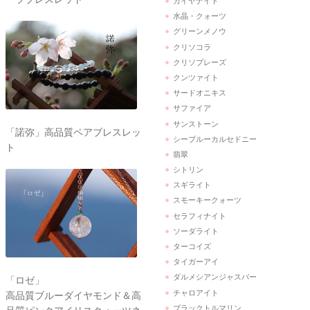
カイヤナイト
水晶・クォーツ
グリーンメノウ
クリソコラ
クリソプレーズ
クンツァイト
サードオニキス
サファイア
サンストーン
「諾弥」高品質ペアブレスレッ
シーブルーカルセドニー
ト
翡翠
シトリン
スギライト
スモーキークォーツ
セラフィナイト
ソーダライト
ターコイズ
タイガーアイ
ダルメシアンジャスパー
「ロゼ」
チャロアイト
高品質ブルーダイヤモンド＆高
ブラックトルマリン