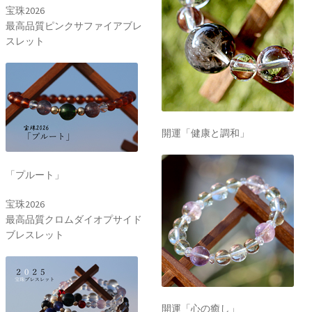
宝珠2026
最高品質ピンクサファイアブレ
スレット
開運「健康と調和」
「プルート」
宝珠2026
最高品質クロムダイオプサイド
ブレスレット
開運「心の癒し」