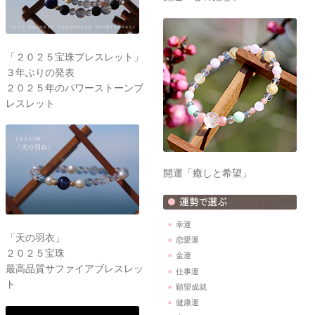
「２０２５宝珠ブレスレット」
３年ぶりの発表
２０２５年のパワーストーンブ
レスレット
開運「癒しと希望」
幸運
「天の羽衣」
恋愛運
２０２５宝珠
金運
最高品質サファイアブレスレッ
仕事運
ト
願望成就
健康運