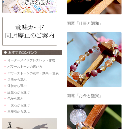
開運「仕事と調和」
オーダーメイドブレスレット作成
パワーストーンの選び方
パワーストーンの意味・効果 一覧表
名前から選ぶ
運勢から選ぶ
誕生石から選ぶ
開運「お金と堅実」
色から選ぶ
干支石から選ぶ
星座石から選ぶ