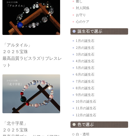
癒し
対人関係
お守り
心のケア
1月の誕生石
「アルタイル」
2月の誕生石
２０２５宝珠
3月の誕生石
最高品質ラピスラズリブレスレ
4月の誕生石
ット
5月の誕生石
6月の誕生石
7月の誕生石
8月の誕生石
9月の誕生石
10月の誕生石
11月の誕生石
12月の誕生石
「北十字星」
２０２５宝珠
白・透明