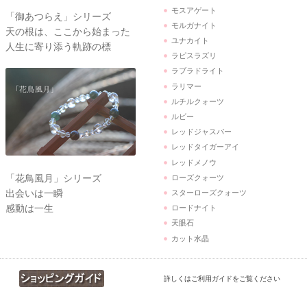
モスアゲート
「御あつらえ」シリーズ
モルガナイト
天の根は、ここから始まった
ユナカイト
人生に寄り添う軌跡の標
ラピスラズリ
ラブラドライト
ラリマー
ルチルクォーツ
ルビー
レッドジャスパー
レッドタイガーアイ
レッドメノウ
「花鳥風月」シリーズ
ローズクォーツ
出会いは一瞬
スターローズクォーツ
感動は一生
ロードナイト
天眼石
カット水晶
詳しくはご利用ガイドをご覧ください