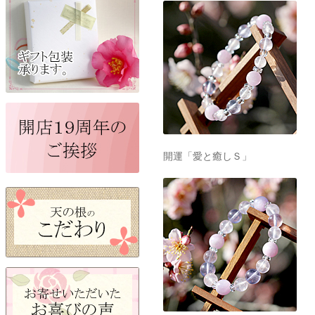
開運「愛と癒しＳ」