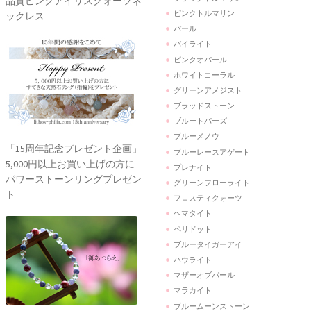
品質ピンクアイリスクォーツネ
ピンクトルマリン
ックレス
パール
パイライト
ピンクオパール
ホワイトコーラル
グリーンアメジスト
ブラッドストーン
ブルートパーズ
ブルーメノウ
「15周年記念プレゼント企画」
ブルーレースアゲート
5,000円以上お買い上げの方に
プレナイト
パワーストーンリングプレゼン
グリーンフローライト
ト
フロスティクォーツ
ヘマタイト
ペリドット
ブルータイガーアイ
ハウライト
マザーオブパール
マラカイト
ブルームーンストーン