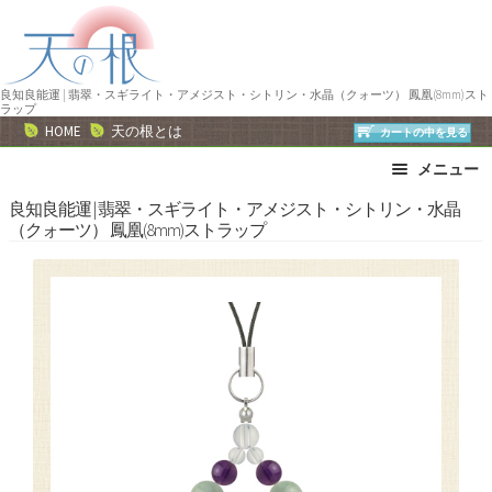
ナ
コ
ビ
ン
ゲ
テ
ー
ン
良知良能運 | 翡翠・スギライト・アメジスト・シトリン・水晶（クォーツ） 鳳凰(8mm)スト
ラップ
シ
ツ
HOME
天の根とは
カートの中を見る
ョ
へ
メニュー
ン
ス
へ
キ
ブレスレット
ストラップ
良知良能運 | 翡翠・スギライト・アメジスト・シトリン・水晶
（クォーツ） 鳳凰(8mm)ストラップ
ス
ッ
ネックレス
ピアス・イヤリング
キ
プ
リング
運勢で選ぶ
ッ
誕生石で選ぶ
色で選ぶ
プ
干支石で選ぶ
星座石で選ぶ
石の名前で選ぶ
パワーストーン一覧