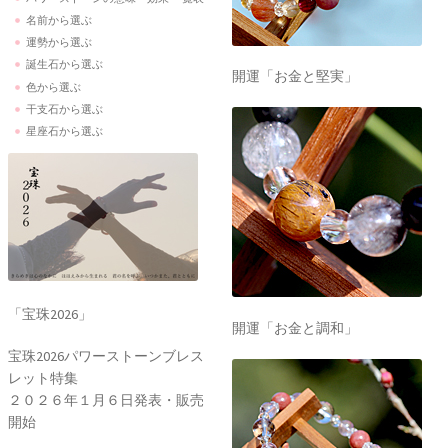
名前から選ぶ
運勢から選ぶ
誕生石から選ぶ
開運「お金と堅実」
色から選ぶ
干支石から選ぶ
星座石から選ぶ
「宝珠2026」
開運「お金と調和」
宝珠2026パワーストーンブレス
レット特集
２０２６年１月６日発表・販売
開始