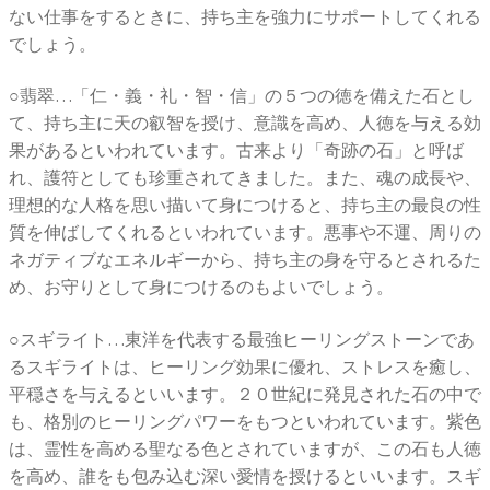
ない仕事をするときに、持ち主を強力にサポートしてくれる
でしょう。
○翡翠…「仁・義・礼・智・信」の５つの徳を備えた石とし
て、持ち主に天の叡智を授け、意識を高め、人徳を与える効
果があるといわれています。古来より「奇跡の石」と呼ば
れ、護符としても珍重されてきました。また、魂の成長や、
理想的な人格を思い描いて身につけると、持ち主の最良の性
質を伸ばしてくれるといわれています。悪事や不運、周りの
ネガティブなエネルギーから、持ち主の身を守るとされるた
め、お守りとして身につけるのもよいでしょう。
○スギライト…東洋を代表する最強ヒーリングストーンであ
るスギライトは、ヒーリング効果に優れ、ストレスを癒し、
平穏さを与えるといいます。２０世紀に発見された石の中で
も、格別のヒーリングパワーをもつといわれています。紫色
は、霊性を高める聖なる色とされていますが、この石も人徳
を高め、誰をも包み込む深い愛情を授けるといいます。スギ