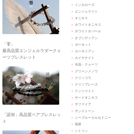
インカローズ
エンジェライト
オニキス
ホワイトオニキス
ホワイトオパール
オブシディアン
「零」
ガーネット
最高品質エンジェルラダークォ
カーネリアン
ーツブレスレット
カイヤナイト
水晶・クォーツ
グリーンメノウ
クリソコラ
クリソプレーズ
クンツァイト
サードオニキス
サファイア
サンストーン
「諾弥」高品質ペアブレスレッ
シーブルーカルセドニー
ト
翡翠
シトリン