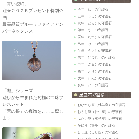
「青い琥珀」
子年（ね）の守護石
迎春２０２５プレゼント特別企
丑年（うし）の守護石
画
寅年（とら）の守護石
最高品質ブルーサファイアアン
卯年（う）の守護石
バーネックレス
辰年（たつ）の守護石
巳年（み）の守護石
午年（うま）の守護石
未年（ひつじ）の守護石
申年（さる）の守護石
酉年（とり）の守護石
戌年（いぬ）の守護石
亥年（い）の守護石
「遊」シリーズ
遊びから生まれた究極の宝珠ブ
レスレット
おひつじ座（牡羊座）の守護石
「天の根」の真髄をここに標し
おうし座（牡牛座）の守護石
ます
ふたご座（双子座）の守護石
かに座（蟹座）の守護石
しし座（しし座）の守護石