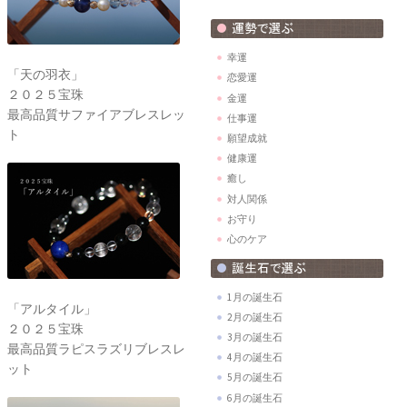
幸運
「天の羽衣」
恋愛運
２０２５宝珠
金運
最高品質サファイアブレスレッ
仕事運
ト
願望成就
健康運
癒し
対人関係
お守り
心のケア
1月の誕生石
「アルタイル」
2月の誕生石
２０２５宝珠
3月の誕生石
最高品質ラピスラズリブレスレ
4月の誕生石
ット
5月の誕生石
6月の誕生石