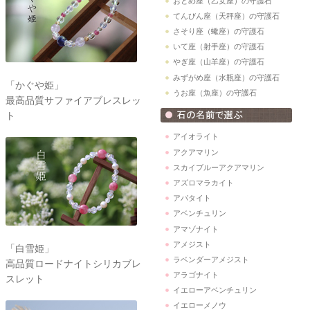
おとめ座（乙女座）の守護石
てんびん座（天秤座）の守護石
さそり座（蠍座）の守護石
いて座（射手座）の守護石
やぎ座（山羊座）の守護石
みずがめ座（水瓶座）の守護石
「かぐや姫」
うお座（魚座）の守護石
最高品質サファイアブレスレッ
ト
アイオライト
アクアマリン
スカイブルーアクアマリン
アズロマラカイト
アパタイト
アベンチュリン
アマゾナイト
アメジスト
「白雪姫」
ラベンダーアメジスト
高品質ロードナイトシリカブレ
アラゴナイト
スレット
イエローアベンチュリン
イエローメノウ