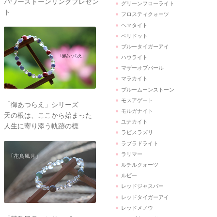
パワーストーンリングプレゼン
グリーンフローライト
ト
フロスティクォーツ
ヘマタイト
ペリドット
ブルータイガーアイ
ハウライト
マザーオブパール
マラカイト
ブルームーンストーン
モスアゲート
「御あつらえ」シリーズ
モルガナイト
天の根は、ここから始まった
ユナカイト
人生に寄り添う軌跡の標
ラピスラズリ
ラブラドライト
ラリマー
ルチルクォーツ
ルビー
レッドジャスパー
レッドタイガーアイ
レッドメノウ