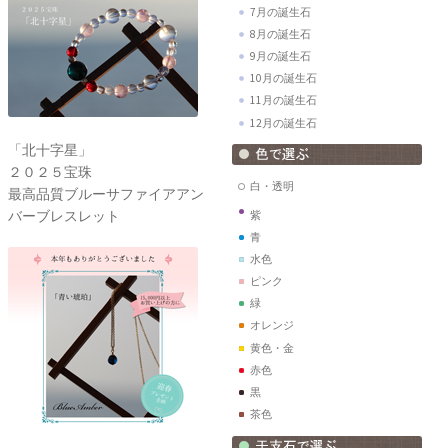
7月の誕生石
8月の誕生石
9月の誕生石
10月の誕生石
11月の誕生石
12月の誕生石
「北十字星」
２０２５宝珠
白・透明
最高品質ブルーサファイアアン
バーブレスレット
紫
青
水色
ピンク
緑
オレンジ
黄色・金
赤色
黒
茶色