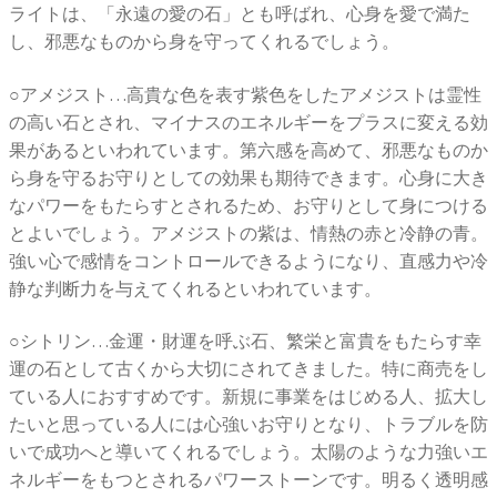
ライトは、「永遠の愛の石」とも呼ばれ、心身を愛で満た
し、邪悪なものから身を守ってくれるでしょう。
○アメジスト…高貴な色を表す紫色をしたアメジストは霊性
の高い石とされ、マイナスのエネルギーをプラスに変える効
果があるといわれています。第六感を高めて、邪悪なものか
ら身を守るお守りとしての効果も期待できます。心身に大き
なパワーをもたらすとされるため、お守りとして身につける
とよいでしょう。アメジストの紫は、情熱の赤と冷静の青。
強い心で感情をコントロールできるようになり、直感力や冷
静な判断力を与えてくれるといわれています。
○シトリン…金運・財運を呼ぶ石、繁栄と富貴をもたらす幸
運の石として古くから大切にされてきました。特に商売をし
ている人におすすめです。新規に事業をはじめる人、拡大し
たいと思っている人には心強いお守りとなり、トラブルを防
いで成功へと導いてくれるでしょう。太陽のような力強いエ
ネルギーをもつとされるパワーストーンです。明るく透明感