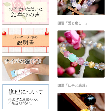
開運「愛と癒しＬ」
開運「仕事と感謝」