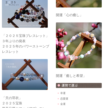
開運「心の癒し」
「２０２５宝珠ブレスレット」
３年ぶりの発表
２０２５年のパワーストーンブ
レスレット
開運「癒しと希望」
幸運
「天の羽衣」
恋愛運
２０２５宝珠
金運