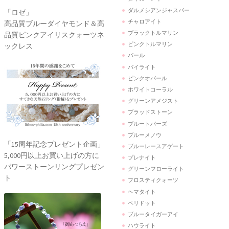
ダルメシアンジャスパー
「ロゼ」
チャロアイト
高品質ブルーダイヤモンド＆高
ブラックトルマリン
品質ピンクアイリスクォーツネ
ピンクトルマリン
ックレス
パール
パイライト
ピンクオパール
ホワイトコーラル
グリーンアメジスト
ブラッドストーン
ブルートパーズ
ブルーメノウ
「15周年記念プレゼント企画」
ブルーレースアゲート
5,000円以上お買い上げの方に
プレナイト
パワーストーンリングプレゼン
グリーンフローライト
ト
フロスティクォーツ
ヘマタイト
ペリドット
ブルータイガーアイ
ハウライト