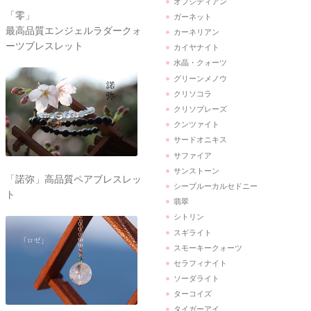
オブシディアン
「零」
ガーネット
最高品質エンジェルラダークォ
カーネリアン
ーツブレスレット
カイヤナイト
水晶・クォーツ
グリーンメノウ
クリソコラ
クリソプレーズ
クンツァイト
サードオニキス
サファイア
サンストーン
「諾弥」高品質ペアブレスレッ
シーブルーカルセドニー
ト
翡翠
シトリン
スギライト
スモーキークォーツ
セラフィナイト
ソーダライト
ターコイズ
タイガーアイ