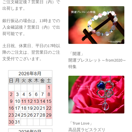
ご注文確定後７営業日（内）で
出荷します。
銀行振込の場合は、13時までの
入金確認後７営業日（内）で出
荷可能です。
土日祝、休業日、平日の17時以
降のご注文は、翌営業日のご注
「開運」
文受付でございます。
開運ブレスレット～from2020～
特集
「True Love」
高品質ラピスラズリ