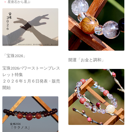
星座石から選ぶ
「宝珠2026」
開運「お金と調和」
宝珠2026パワーストーンブレス
レット特集
２０２６年１月６日発表・販売
開始