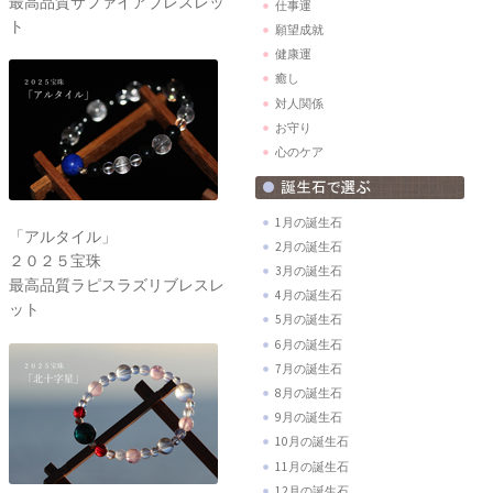
最高品質サファイアブレスレッ
仕事運
ト
願望成就
健康運
癒し
対人関係
お守り
心のケア
1月の誕生石
「アルタイル」
2月の誕生石
２０２５宝珠
3月の誕生石
最高品質ラピスラズリブレスレ
4月の誕生石
ット
5月の誕生石
6月の誕生石
7月の誕生石
8月の誕生石
9月の誕生石
10月の誕生石
11月の誕生石
12月の誕生石