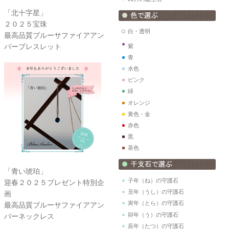
「北十字星」
２０２５宝珠
白・透明
最高品質ブルーサファイアアン
バーブレスレット
紫
青
水色
ピンク
緑
オレンジ
黄色・金
赤色
黒
茶色
「青い琥珀」
子年（ね）の守護石
迎春２０２５プレゼント特別企
丑年（うし）の守護石
画
寅年（とら）の守護石
最高品質ブルーサファイアアン
卯年（う）の守護石
バーネックレス
辰年（たつ）の守護石