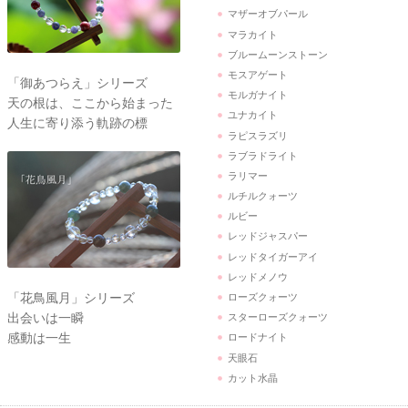
マザーオブパール
マラカイト
ブルームーンストーン
モスアゲート
「御あつらえ」シリーズ
モルガナイト
天の根は、ここから始まった
ユナカイト
人生に寄り添う軌跡の標
ラピスラズリ
ラブラドライト
ラリマー
ルチルクォーツ
ルビー
レッドジャスパー
レッドタイガーアイ
レッドメノウ
「花鳥風月」シリーズ
ローズクォーツ
出会いは一瞬
スターローズクォーツ
感動は一生
ロードナイト
天眼石
カット水晶