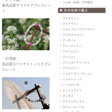
うお座（魚座）の守護石
最高品質サファイアブレスレッ
ト
アイオライト
アクアマリン
スカイブルーアクアマリン
アズロマラカイト
アパタイト
アベンチュリン
アマゾナイト
アメジスト
「白雪姫」
ラベンダーアメジスト
高品質ロードナイトシリカブレ
アラゴナイト
スレット
イエローアベンチュリン
イエローメノウ
インカローズ
エンジェライト
オニキス
ホワイトオニキス
ホワイトオパール