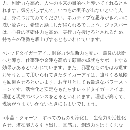
力、判断力を高め、人生の本来の目的へと導いてくれるとさ
れます。気分がしずんで、いつもの調子が出ないという人
は、身につけてみてください。ネガティブな思考がきれいに
洗い流され、希望と励ましが得られるでしょう。ジャスパー
は、心身の基礎体力を高め、実行力を授けるとされるため、
持ち主の運勢を底上げするともいわれています。
○レッドタイガーアイ…洞察力や決断力を養い、最良の決断
へと導き、仕事運や金運を高めて願望の成就をサポートする
効果があるといわれています。また、邪悪なものをはね返す
お守りとして用いられてきたタイガーアイは、迫りくる危険
を回避させるといいます。お守りとしても最適なパワースト
ーンです。活性化と安定をもたらすレッドタイガーアイは、
理想と現実のバランスをとるといわれます。理想が高くて、
現実がうまくいかないときにもよいでしょう。
○水晶・クォーツ…すべてのものを浄化し、生命力を活性化
させ、潜在能力を引き出し、直感力、創造力をはぐくむな