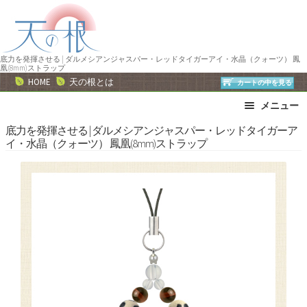
ナ
コ
ビ
ン
ゲ
テ
ー
ン
底力を発揮させる | ダルメシアンジャスパー・レッドタイガーアイ・水晶（クォーツ） 鳳
凰(8mm)ストラップ
シ
ツ
HOME
天の根とは
カートの中を見る
ョ
へ
メニュー
ン
ス
へ
キ
ブレスレット
ストラップ
底力を発揮させる | ダルメシアンジャスパー・レッドタイガーア
イ・水晶（クォーツ） 鳳凰(8mm)ストラップ
ス
ッ
ネックレス
ピアス・イヤリング
キ
プ
リング
運勢で選ぶ
ッ
誕生石で選ぶ
色で選ぶ
プ
干支石で選ぶ
星座石で選ぶ
石の名前で選ぶ
パワーストーン一覧