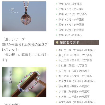
巳年（み）の守護石
午年（うま）の守護石
未年（ひつじ）の守護石
申年（さる）の守護石
酉年（とり）の守護石
戌年（いぬ）の守護石
亥年（い）の守護石
「遊」シリーズ
遊びから生まれた究極の宝珠ブ
レスレット
おひつじ座（牡羊座）の守護石
「天の根」の真髄をここに標し
おうし座（牡牛座）の守護石
ます
ふたご座（双子座）の守護石
かに座（蟹座）の守護石
しし座（しし座）の守護石
おとめ座（乙女座）の守護石
てんびん座（天秤座）の守護石
さそり座（蠍座）の守護石
いて座（射手座）の守護石
やぎ座（山羊座）の守護石
みずがめ座（水瓶座）の守護石
「かぐや姫」